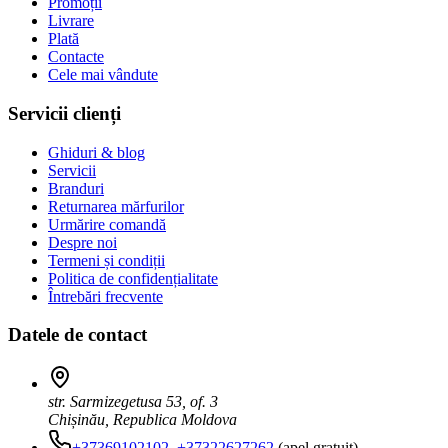
Promoții
Livrare
Plată
Contacte
Cele mai vândute
Servicii clienți
Ghiduri & blog
Servicii
Branduri
Returnarea mărfurilor
Urmărire comandă
Despre noi
Termeni și condiții
Politica de confidențialitate
Întrebări frecvente
Datele de contact
str. Sarmizegetusa 53, of. 3
Chișinău, Republica Moldova
+37369102102
,
+37322627262
(apel gratuit)