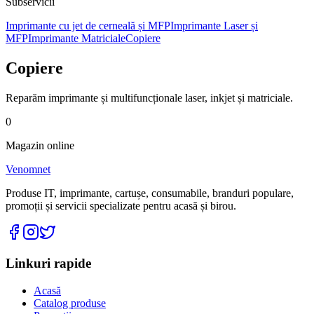
Subservicii
Imprimante cu jet de cerneală și MFP
Imprimante Laser și
MFP
Imprimante Matriciale
Copiere
Copiere
Reparăm imprimante și multifuncționale laser, inkjet și matriciale.
0
Magazin online
Venomnet
Produse IT, imprimante, cartușe, consumabile, branduri populare,
promoții și servicii specializate pentru acasă și birou.
Linkuri rapide
Acasă
Catalog produse