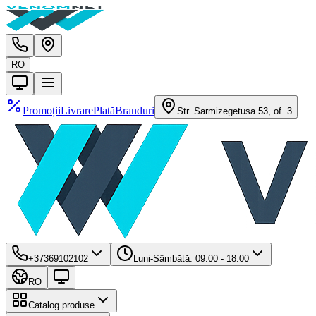
RO
Promoții
Livrare
Plată
Branduri
Str. Sarmizegetusa 53, of. 3
+37369102102
Luni-Sâmbătă: 09:00 - 18:00
RO
Catalog produse