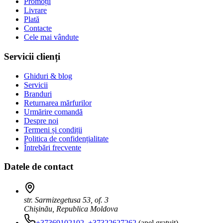
Promoții
Livrare
Plată
Contacte
Cele mai vândute
Servicii clienți
Ghiduri & blog
Servicii
Branduri
Returnarea mărfurilor
Urmărire comandă
Despre noi
Termeni și condiții
Politica de confidențialitate
Întrebări frecvente
Datele de contact
str. Sarmizegetusa 53, of. 3
Chișinău, Republica Moldova
+37369102102
,
+37322627262
(apel gratuit)