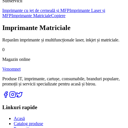
Subservicii
Imprimante cu jet de cerneală și MFP
Imprimante Laser și
MFP
Imprimante Matriciale
Copiere
Imprimante Matriciale
Reparăm imprimante și multifuncționale laser, inkjet și matriciale.
0
Magazin online
Venomnet
Produse IT, imprimante, cartușe, consumabile, branduri populare,
promoții și servicii specializate pentru acasă și birou.
Linkuri rapide
Acasă
Catalog produse