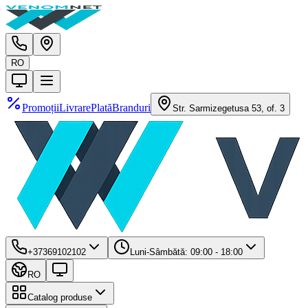
RO
Promoții
Livrare
Plată
Branduri
Str. Sarmizegetusa 53, of. 3
+37369102102
Luni-Sâmbătă: 09:00 - 18:00
RO
Catalog produse