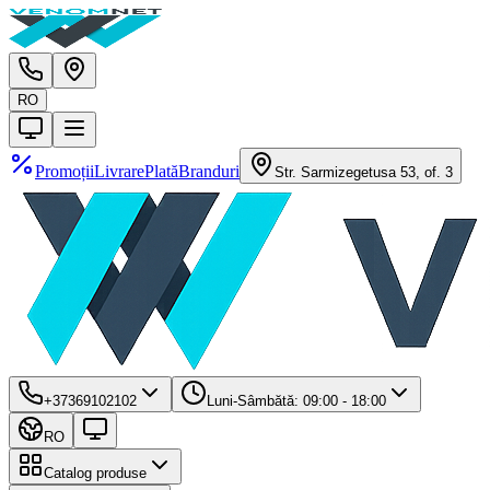
RO
Promoții
Livrare
Plată
Branduri
Str. Sarmizegetusa 53, of. 3
+37369102102
Luni-Sâmbătă: 09:00 - 18:00
RO
Catalog produse