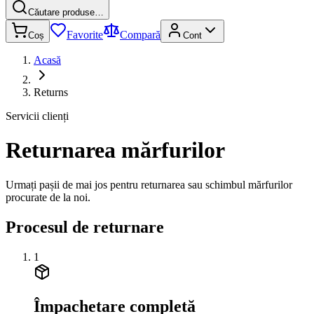
Căutare produse…
Favorite
Compară
Coș
Cont
Acasă
Returns
Servicii clienți
Returnarea mărfurilor
Urmați pașii de mai jos pentru returnarea sau schimbul mărfurilor
procurate de la noi.
Procesul de returnare
1
Împachetare completă