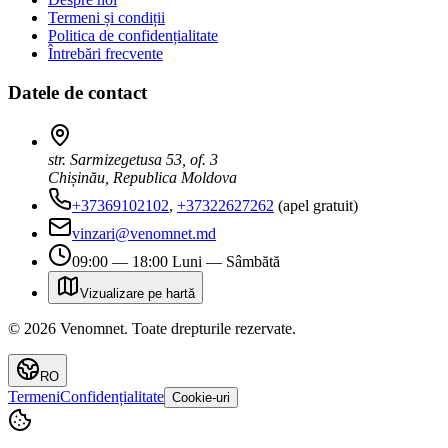
Termeni și condiții
Politica de confidențialitate
Întrebări frecvente
Datele de contact
str. Sarmizegetusa 53, of. 3
Chișinău, Republica Moldova
+37369102102
,
+37322627262
(apel gratuit)
vinzari@venomnet.md
09:00 — 18:00 Luni — Sâmbătă
Vizualizare pe hartă
©
2026
Venomnet
.
Toate drepturile rezervate.
RO
Termeni
Confidențialitate
Cookie-uri