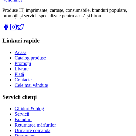
Produse IT, imprimante, cartușe, consumabile, branduri populare,
promoții și servicii specializate pentru acasă și birou.
Linkuri rapide
Acasă
Catalog produse
Promoții
Livrare
Plată
Contacte
Cele mai vândute
Servicii clienți
Ghiduri & blog
Servicii
Branduri
Returnarea mărfurilor
Urmărire comandă
Despre noi