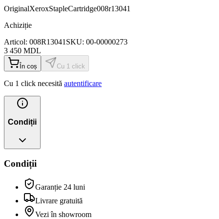
Original
Xerox
Staple
Cartridge
008r13041
Achiziție
Articol:
008R13041
SKU:
00-00000273
3 450
MDL
În coș
Cu 1 click
Cu 1 click necesită
autentificare
Condiții
Condiții
Garanție 24 luni
Livrare gratuită
Vezi în showroom