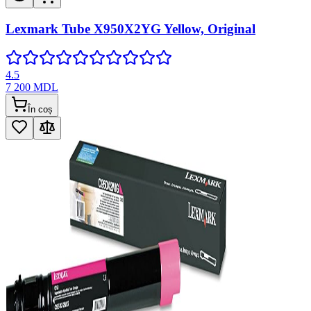
Lexmark Tube X950X2YG Yellow, Original
4.5
7 200
MDL
În coș