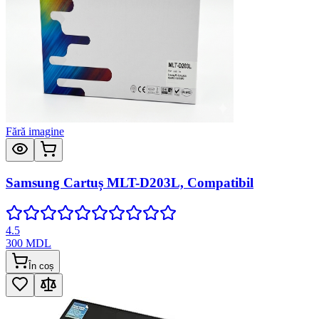
Fără imagine
Samsung Cartuș MLT-D203L, Compatibil
4.5
300
MDL
În coș