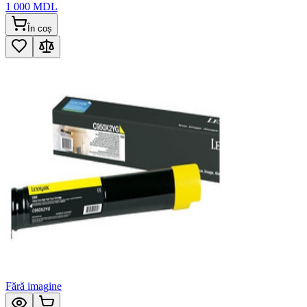
1 000
MDL
În coș
Fără imagine