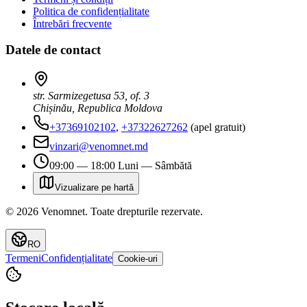
Politica de confidențialitate
Întrebări frecvente
Datele de contact
str. Sarmizegetusa 53, of. 3
Chișinău, Republica Moldova
+37369102102
,
+37322627262
(apel gratuit)
vinzari@venomnet.md
09:00 — 18:00 Luni — Sâmbătă
Vizualizare pe hartă
©
2026
Venomnet
.
Toate drepturile rezervate.
RO
Termeni
Confidențialitate
Cookie-uri