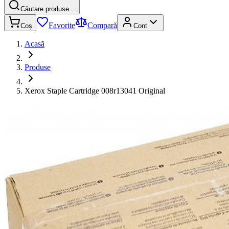
Căutare produse…
Favorite
Compară
Coș
Cont
Acasă
Produse
Xerox Staple Cartridge 008r13041 Original