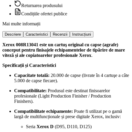
Returnarea produsului
Condițiile ofertei publice
Mai multe informații
Descriere
Caracteristici
Recenzii
Instrucțiuni
Xerox 008R13041
este un cartuş original cu capse (agrafe)
conceput pentru finisajele echipamentelor de tipărire de mare
viteză și ale copiatoarelor profesionale Xerox
.
Specificații și Caracteristici
Capacitate totală:
20.000 de capse (livrate în 4 cartuşe a câte
5.000 de capse fiecare).
Compatibilitate:
Produsul este destinat finisoarelor
profesionale (Light Production Finisher / Production
Finishers).
Compatibilitate echipamente:
Poate fi utilizat pe o gamă
largă de multifuncționale și prese digitale Xerox, inclusiv:
Seria
Xerox D
(D95, D110, D125)