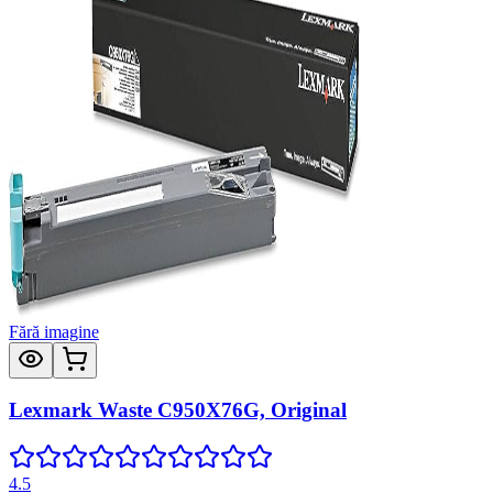
Fără imagine
Lexmark Waste C950X76G, Original
4.5