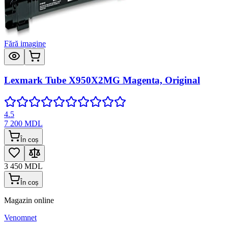
Fără imagine
Lexmark Tube X950X2MG Magenta, Original
4.5
7 200
MDL
În coș
3 450
MDL
În coș
Magazin online
Venomnet