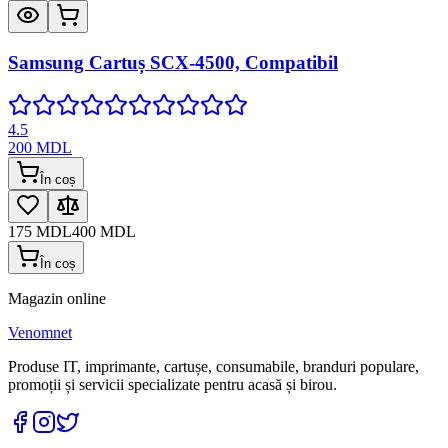
Samsung Cartuș SCX-4500, Compatibil
4.5
200
MDL
În coș
175
MDL
400
MDL
În coș
Magazin online
Venomnet
Produse IT, imprimante, cartușe, consumabile, branduri populare,
promoții și servicii specializate pentru acasă și birou.