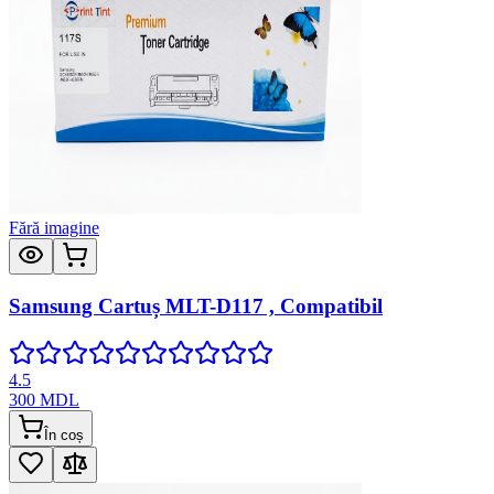
Fără imagine
Samsung Cartuș MLT-D117 , Compatibil
4.5
300
MDL
În coș