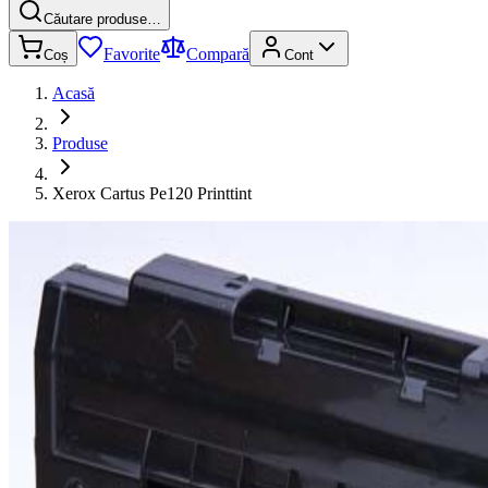
Căutare produse…
Favorite
Compară
Coș
Cont
Acasă
Produse
Xerox Cartus Pe120 Printtint