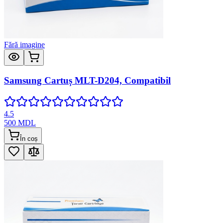
Fără imagine
Samsung Cartuș MLT-D204, Compatibil
4.5
500
MDL
În coș