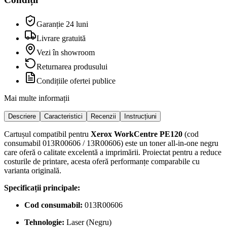
Garanție 24 luni
Livrare gratuită
Vezi în showroom
Returnarea produsului
Condițiile ofertei publice
Mai multe informații
Descriere
Caracteristici
Recenzii
Instrucțiuni
Cartușul compatibil pentru
Xerox WorkCentre PE120
(cod
consumabil 013R00606 / 13R00606) este un toner all-in-one negru
care oferă o calitate excelentă a imprimării. Proiectat pentru a reduce
costurile de printare, acesta oferă performanțe comparabile cu
varianta originală.
Specificații principale:
Cod consumabil:
013R00606
Tehnologie:
Laser (Negru)