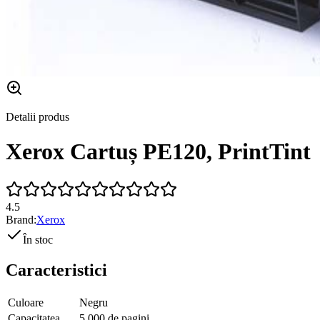
Detalii produs
Xerox Cartuș PE120, PrintTint
4.5
Brand:
Xerox
În stoc
Caracteristici
Culoare
Negru
Capacitatea
5.000 de pagini