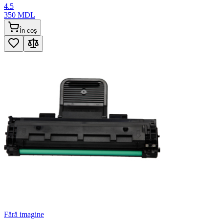
4.5
350
MDL
În coș
Fără imagine