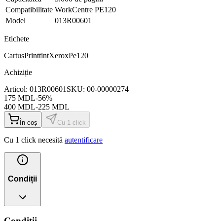
Compatibilitate
WorkCentre PE120
Model
013R00601
Etichete
Cartus
Printtint
Xerox
Pe120
Achiziție
Articol:
013R00601
SKU:
00-00000274
175
MDL
-
56
%
400
MDL
-
225
MDL
În coș
Cu 1 click
Cu 1 click necesită
autentificare
Condiții
Condiții