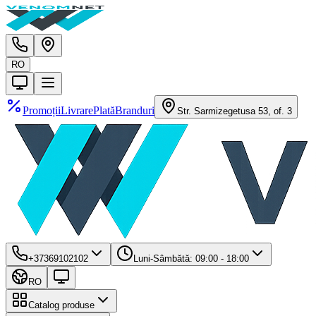
RO
Promoții
Livrare
Plată
Branduri
Str. Sarmizegetusa 53, of. 3
+37369102102
Luni-Sâmbătă: 09:00 - 18:00
RO
Catalog produse