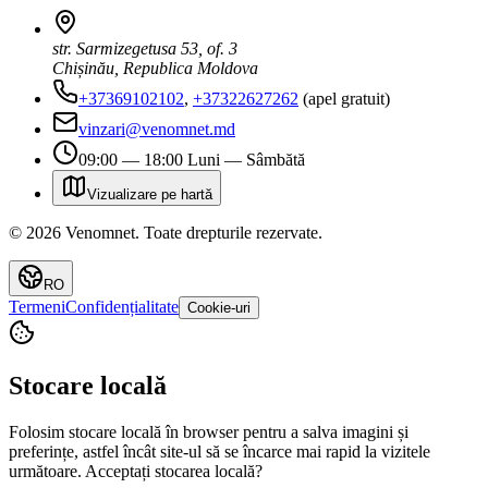
str. Sarmizegetusa 53, of. 3
Chișinău, Republica Moldova
+37369102102
,
+37322627262
(apel gratuit)
vinzari@venomnet.md
09:00 — 18:00 Luni — Sâmbătă
Vizualizare pe hartă
©
2026
Venomnet
.
Toate drepturile rezervate.
RO
Termeni
Confidențialitate
Cookie-uri
Stocare locală
Folosim stocare locală în browser pentru a salva imagini și
preferințe, astfel încât site-ul să se încarce mai rapid la vizitele
următoare. Acceptați stocarea locală?