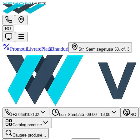
RO
Promoții
Livrare
Plată
Branduri
Str. Sarmizegetusa 53, of. 3
+37369102102
Luni-Sâmbătă: 09:00 - 18:00
RO
Catalog produse
Căutare produse…