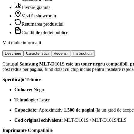
Livrare gratuită
Vezi în showroom
Returnarea produsului
Condițiile ofertei publice
Mai multe informații
Descriere
Caracteristici
Recenzii
Instrucțiuni
Cartușul
Samsung MLT-D101S
este un toner negru compatibil, pr
cost redus per pagină, fiind dotat cu chip inclus pentru instalare rapidă
Specificații Tehnice
Culoare:
Negru
Tehnologie:
Laser
Capacitate:
Aproximativ
1.500 de pagini
(la un grad de acope
Cod original echivalent:
MLT-D101S / MLT-D101S/ELS
Imprimante Compatibile