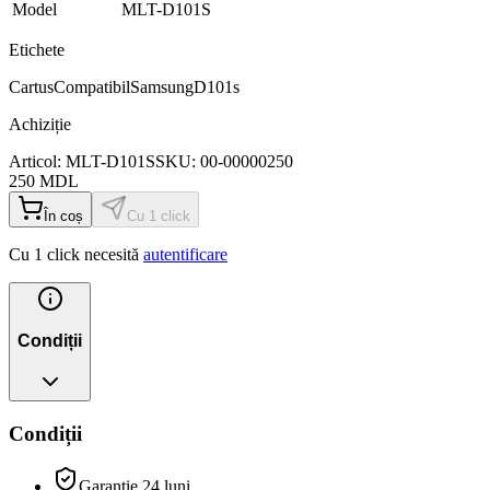
Model
MLT-D101S
Etichete
Cartus
Compatibil
Samsung
D101s
Achiziție
Articol:
MLT-D101S
SKU:
00-00000250
250
MDL
În coș
Cu 1 click
Cu 1 click necesită
autentificare
Condiții
Condiții
Garanție 24 luni