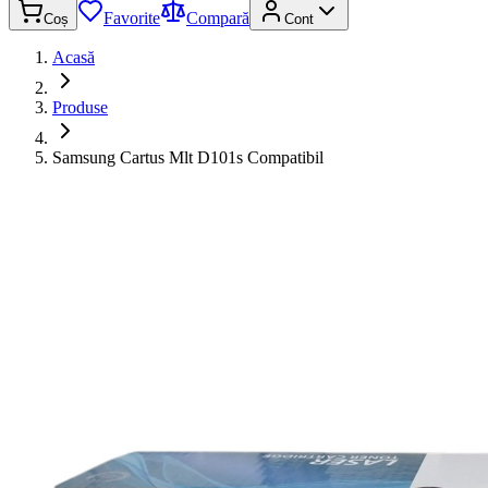
Favorite
Compară
Coș
Cont
Acasă
Produse
Samsung Cartus Mlt D101s Compatibil