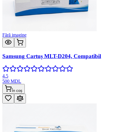
Fără imagine
Samsung Cartuș MLT-D204, Compatibil
4.5
500
MDL
În coș