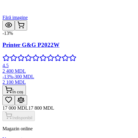
Fără imagine
-
13
%
Printer G&G P2022W
4.5
2 400
MDL
-
13
%
-
300
MDL
2 100
MDL
În coș
17 000
MDL
17 800
MDL
Indisponibil
Magazin online