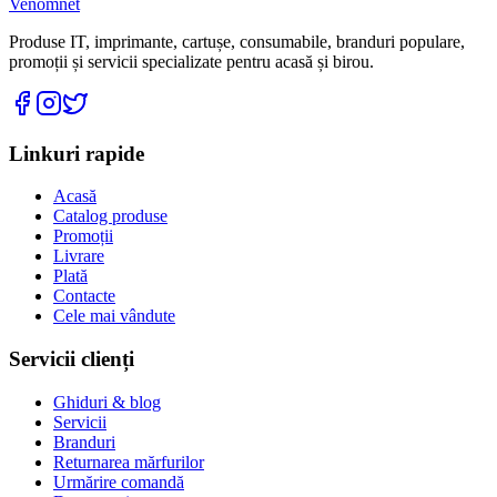
Venomnet
Produse IT, imprimante, cartușe, consumabile, branduri populare,
promoții și servicii specializate pentru acasă și birou.
Linkuri rapide
Acasă
Catalog produse
Promoții
Livrare
Plată
Contacte
Cele mai vândute
Servicii clienți
Ghiduri & blog
Servicii
Branduri
Returnarea mărfurilor
Urmărire comandă