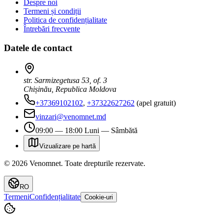
Despre noi
Termeni și condiții
Politica de confidențialitate
Întrebări frecvente
Datele de contact
str. Sarmizegetusa 53, of. 3
Chișinău, Republica Moldova
+37369102102
,
+37322627262
(apel gratuit)
vinzari@venomnet.md
09:00 — 18:00 Luni — Sâmbătă
Vizualizare pe hartă
©
2026
Venomnet
.
Toate drepturile rezervate.
RO
Termeni
Confidențialitate
Cookie-uri