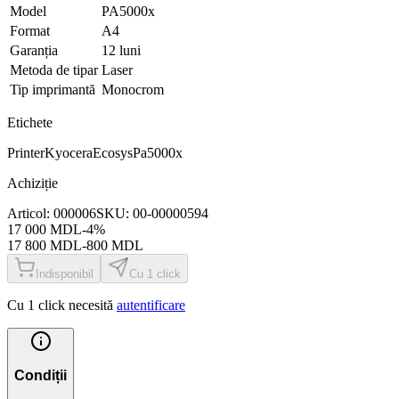
Model
PA5000x
Format
A4
Garanția
12 luni
Metoda de tipar
Laser
Tip imprimantă
Monocrom
Etichete
Printer
Kyocera
Ecosys
Pa5000x
Achiziție
Articol:
000006
SKU:
00-00000594
17 000
MDL
-
4
%
17 800
MDL
-
800
MDL
Indisponibil
Cu 1 click
Cu 1 click necesită
autentificare
Condiții