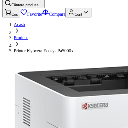
Căutare produse…
Favorite
Compară
Coș
Cont
Acasă
Produse
Printer Kyocera Ecosys Pa5000x