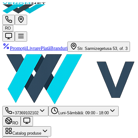
RO
Promoții
Livrare
Plată
Branduri
Str. Sarmizegetusa 53, of. 3
+37369102102
Luni-Sâmbătă: 09:00 - 18:00
RO
Catalog produse