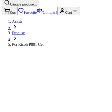
Căutare produse…
Favorite
Compară
Coș
Cont
Acasă
Produse
Pcr Ricoh P801 Cet