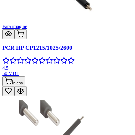
Fără imagine
PCR HP CP1215/1025/2600
4.5
50
MDL
În coș