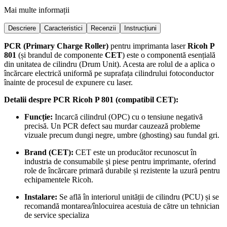
Mai multe informații
Descriere
Caracteristici
Recenzii
Instrucțiuni
PCR (Primary Charge Roller)
pentru imprimanta laser
Ricoh P
801
(și brandul de componente
CET
) este o componentă esențială
din unitatea de cilindru (Drum Unit). Acesta are rolul de a aplica o
încărcare electrică uniformă pe suprafața cilindrului fotoconductor
înainte de procesul de expunere cu laser.
Detalii despre PCR Ricoh P 801 (compatibil CET):
Funcție:
Incarcă cilindrul (OPC) cu o tensiune negativă
precisă. Un PCR defect sau murdar cauzează probleme
vizuale precum dungi negre, umbre (ghosting) sau fundal gri.
Brand (CET):
CET este un producător recunoscut în
industria de consumabile și piese pentru imprimante, oferind
role de încărcare primară durabile și rezistente la uzură pentru
echipamentele Ricoh.
Instalare:
Se află în interiorul unității de cilindru (PCU) și se
recomandă montarea/înlocuirea acestuia de către un tehnician
de service specializa