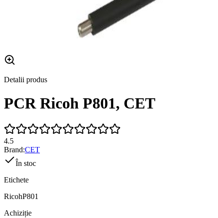
Detalii produs
PCR Ricoh P801, CET
4.5
Brand:
CET
În stoc
Etichete
Ricoh
P801
Achiziție