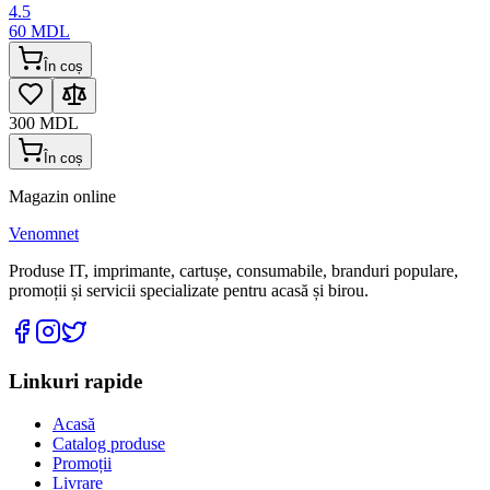
4.5
60
MDL
În coș
300
MDL
În coș
Magazin online
Venomnet
Produse IT, imprimante, cartușe, consumabile, branduri populare,
promoții și servicii specializate pentru acasă și birou.
Linkuri rapide
Acasă
Catalog produse
Promoții
Livrare