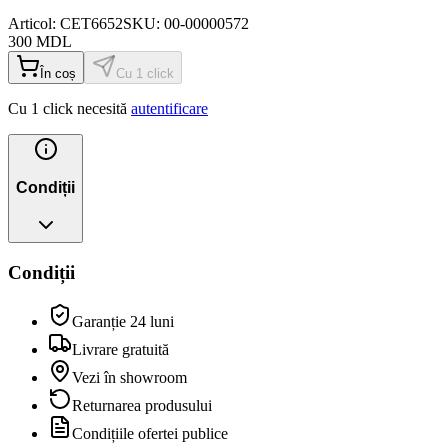
Articol:
CET6652
SKU:
00-00000572
300
MDL
În coș
Cu 1 click
Cu 1 click necesită
autentificare
Condiții
Condiții
Garanție 24 luni
Livrare gratuită
Vezi în showroom
Returnarea produsului
Condițiile ofertei publice