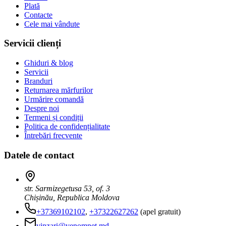
Plată
Contacte
Cele mai vândute
Servicii clienți
Ghiduri & blog
Servicii
Branduri
Returnarea mărfurilor
Urmărire comandă
Despre noi
Termeni și condiții
Politica de confidențialitate
Întrebări frecvente
Datele de contact
str. Sarmizegetusa 53, of. 3
Chișinău, Republica Moldova
+37369102102
,
+37322627262
(apel gratuit)
vinzari@venomnet.md