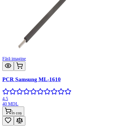
Fără imagine
PCR Samsung ML-1610
4.5
40
MDL
În coș