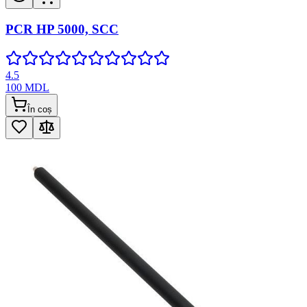
PCR HP 5000, SCC
4.5
100
MDL
În coș