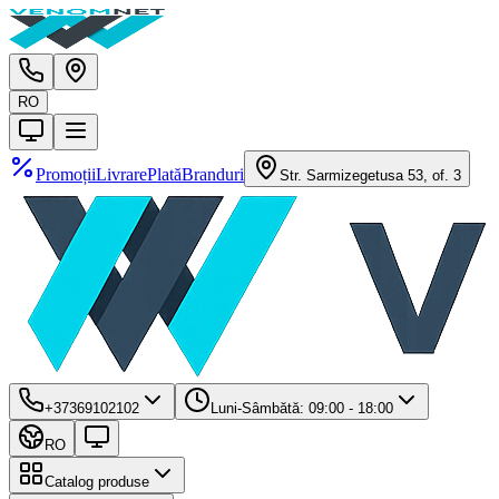
RO
Promoții
Livrare
Plată
Branduri
Str. Sarmizegetusa 53, of. 3
+37369102102
Luni-Sâmbătă: 09:00 - 18:00
RO
Catalog produse