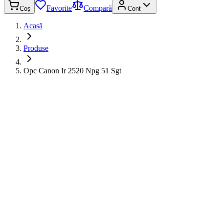
Favorite
Compară
Coș
Cont
Acasă
Produse
Opc Canon Ir 2520 Npg 51 Sgt