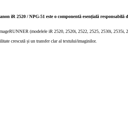
n iR 2520 / NPG-51 este o componentă esențială responsabilă de 
n imageRUNNER (modelele iR 2520, 2520i, 2522, 2525, 2530i, 2535i, 2
itate crescută și un transfer clar al textului/imaginilor.