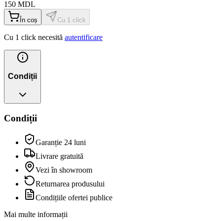
150
MDL
În coș
Cu 1 click
Cu 1 click necesită
autentificare
Condiții
Condiții
Garanție 24 luni
Livrare gratuită
Vezi în showroom
Returnarea produsului
Condițiile ofertei publice
Mai multe informații