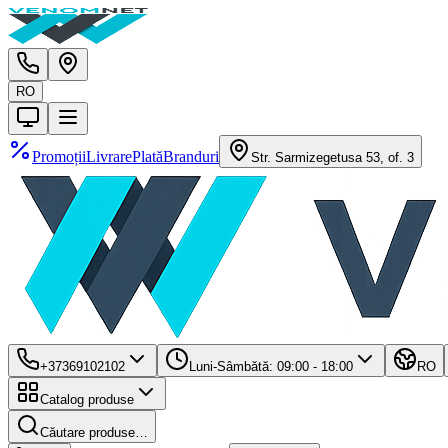
RO
Promoții
Livrare
Plată
Branduri
Str. Sarmizegetusa 53, of. 3
+37369102102
Luni-Sâmbătă: 09:00 - 18:00
RO
Catalog produse
Căutare produse…