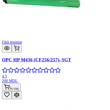
Fără imagine
OPC HP M436 (CF256/257), SGT
4.5
200
MDL
În coș