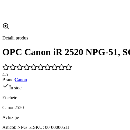
Detalii produs
OPC Canon iR 2520 NPG-51, 
4.5
Brand:
Canon
În stoc
Etichete
Canon
2520
Achiziție
Articol:
NPG-51
SKU:
00-00000511