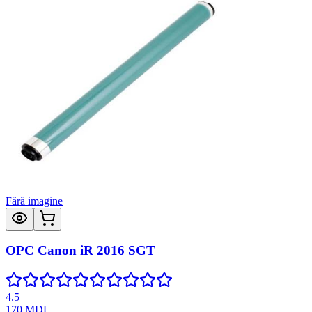
Fără imagine
OPC Canon iR 2016 SGT
4.5
170
MDL