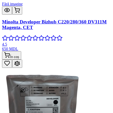
Fără imagine
Minolta Developer Bizhub C220/280/360 DV311M
Magenta, CET
4.5
650
MDL
În coș