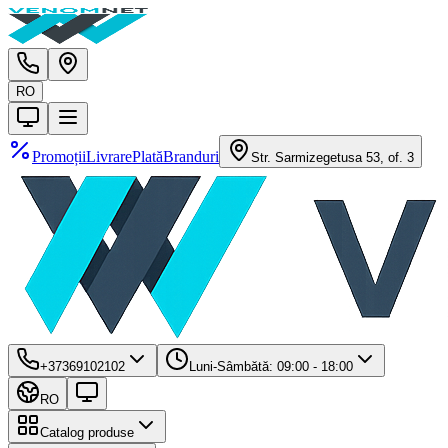
RO
Promoții
Livrare
Plată
Branduri
Str. Sarmizegetusa 53, of. 3
+37369102102
Luni-Sâmbătă: 09:00 - 18:00
RO
Catalog produse