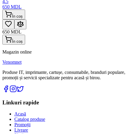
4.5
650
MDL
În coș
650
MDL
În coș
Magazin online
Venomnet
Produse IT, imprimante, cartușe, consumabile, branduri populare,
promoții și servicii specializate pentru acasă și birou.
Linkuri rapide
Acasă
Catalog produse
Promoții
Livrare