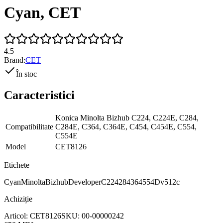
Cyan, CET
4.5
Brand:
CET
În stoc
Caracteristici
Konica Minolta Bizhub C224, C224E, C284,
Compatibilitate
C284E, C364, C364E, C454, C454E, C554,
C554E
Model
CET8126
Etichete
Cyan
Minolta
Bizhub
Developer
C224284364554
Dv512c
Achiziție
Articol:
CET8126
SKU:
00-00000242