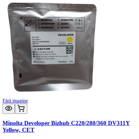
Fără imagine
Minolta Developer Bizhub C220/280/360 DV311Y
Yellow, CET