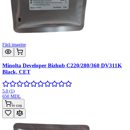
Fără imagine
Minolta Developer Bizhub C220/280/360 DV311K
Black, CET
5.0
(
1
)
650
MDL
În coș