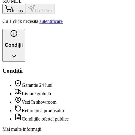
650
MDL
În coș
Cu 1 click
Cu 1 click necesită
autentificare
Condiții
Condiții
Garanție 24 luni
Livrare gratuită
Vezi în showroom
Returnarea produsului
Condițiile ofertei publice
Mai multe informații