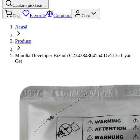
Căutare produse…
Favorite
Compară
Coș
Cont
Acasă
Produse
Minolta Developer Bizhub C224284364554 Dv512c Cyan
Cet