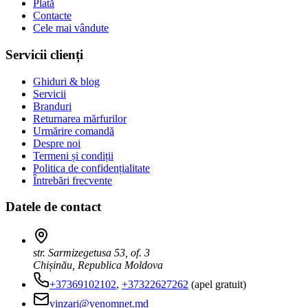
Plată
Contacte
Cele mai vândute
Servicii clienți
Ghiduri & blog
Servicii
Branduri
Returnarea mărfurilor
Urmărire comandă
Despre noi
Termeni și condiții
Politica de confidențialitate
Întrebări frecvente
Datele de contact
str. Sarmizegetusa 53, of. 3
Chișinău, Republica Moldova
+37369102102
,
+37322627262
(apel gratuit)
vinzari@venomnet.md