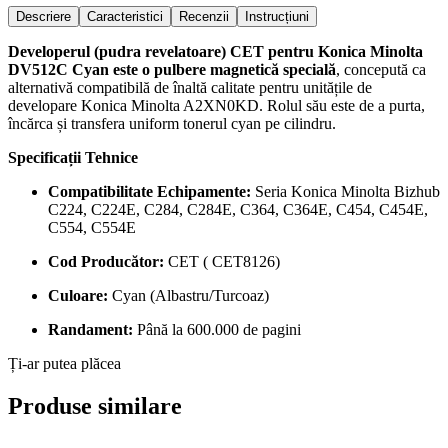
Descriere
Caracteristici
Recenzii
Instrucțiuni
Developerul (pudra revelatoare) CET pentru Konica Minolta
DV512C Cyan este o pulbere magnetică specială
, concepută ca
alternativă compatibilă de înaltă calitate pentru unitățile de
developare Konica Minolta A2XN0KD. Rolul său este de a purta,
încărca și transfera uniform tonerul cyan pe cilindru.
Specificații Tehnice
Compatibilitate Echipamente:
Seria Konica Minolta Bizhub
C224, C224E, C284, C284E, C364, C364E, C454, C454E,
C554, C554E
Cod Producător:
CET ( CET8126)
Culoare:
Cyan (Albastru/Turcoaz)
Randament:
Până la 600.000 de pagini
Ți-ar putea plăcea
Produse similare