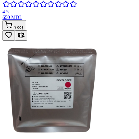
4.5
650
MDL
În coș