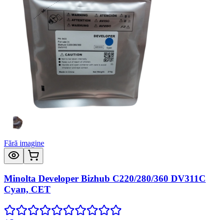
Fără imagine
Minolta Developer Bizhub C220/280/360 DV311C
Cyan, CET