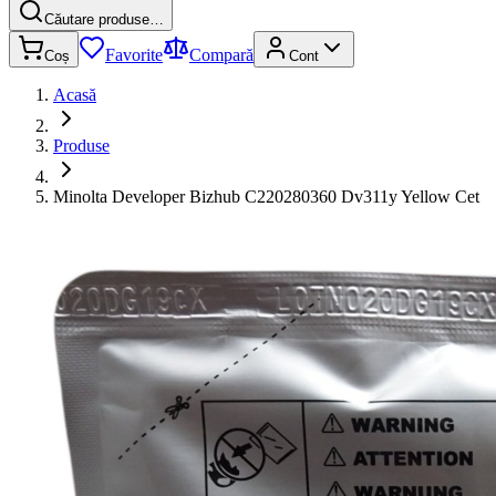
Căutare produse…
Favorite
Compară
Coș
Cont
Acasă
Produse
Minolta Developer Bizhub C220280360 Dv311y Yellow Cet