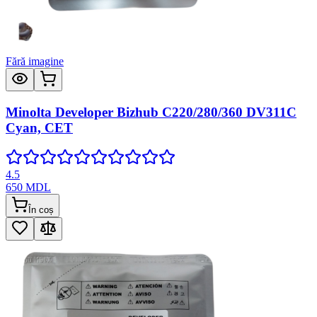
Fără imagine
Minolta Developer Bizhub C220/280/360 DV311C
Cyan, CET
4.5
650
MDL
În coș