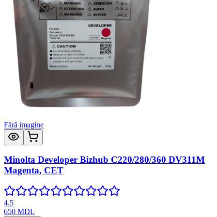
Fără imagine
Minolta Developer Bizhub C220/280/360 DV311M
Magenta, CET
4.5
650
MDL