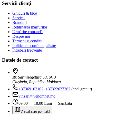
Servicii clienți
Ghiduri & blog
Servicii
Branduri
Returnarea mărfurilor
Urmărire comandă
Despre noi
Termeni și condiții
Politica de confidențialitate
Întrebări frecvente
Datele de contact
str. Sarmizegetusa 53, of. 3
Chișinău, Republica Moldova
+37369102102
,
+37322627262
(apel gratuit)
vinzari@venomnet.md
09:00 — 18:00 Luni — Sâmbătă
Vizualizare pe hartă