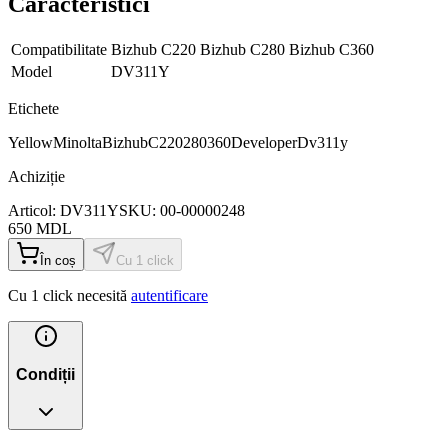
Caracteristici
Compatibilitate
Bizhub C220 Bizhub C280 Bizhub C360
Model
DV311Y
Etichete
Yellow
Minolta
Bizhub
C220280360
Developer
Dv311y
Achiziție
Articol:
DV311Y
SKU:
00-00000248
650
MDL
În coș
Cu 1 click
Cu 1 click necesită
autentificare
Condiții