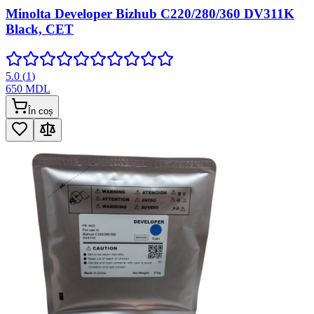
Minolta Developer Bizhub C220/280/360 DV311K
Black, CET
5.0
(
1
)
650
MDL
În coș