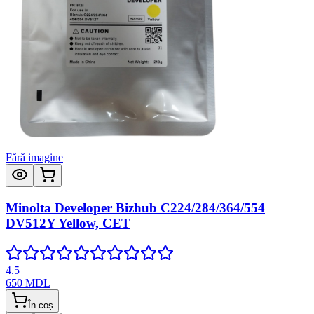
Fără imagine
Minolta Developer Bizhub C224/284/364/554
DV512Y Yellow, CET
4.5
650
MDL
În coș