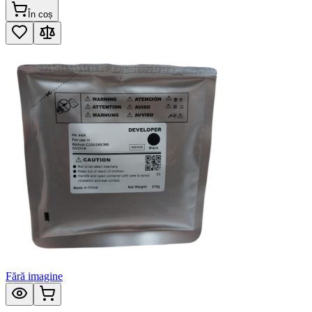
În coș
Fără imagine