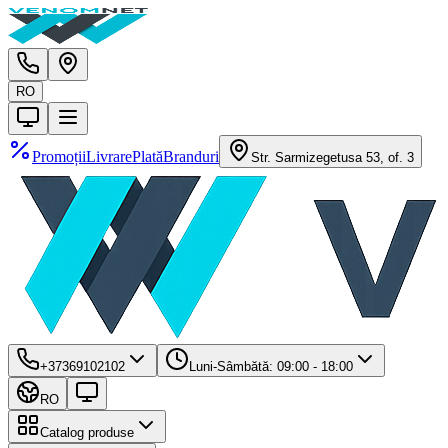
RO
Promoții
Livrare
Plată
Branduri
Str. Sarmizegetusa 53, of. 3
+37369102102
Luni-Sâmbătă: 09:00 - 18:00
RO
Catalog produse