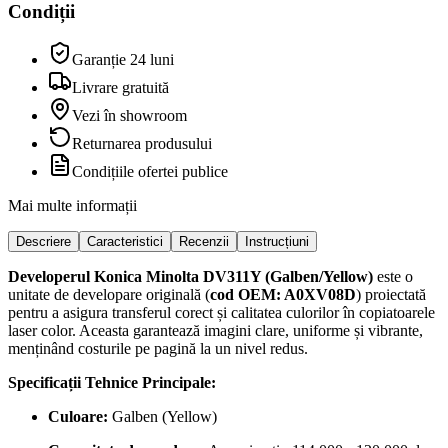
Condiții
Garanție 24 luni
Livrare gratuită
Vezi în showroom
Returnarea produsului
Condițiile ofertei publice
Mai multe informații
Descriere
Caracteristici
Recenzii
Instrucțiuni
Developerul Konica Minolta DV311Y (Galben/Yellow)
este o
unitate de developare originală (
cod OEM: A0XV08D
) proiectată
pentru a asigura transferul corect și calitatea culorilor în copiatoarele
laser color. Aceasta garantează imagini clare, uniforme și vibrante,
menținând costurile pe pagină la un nivel redus.
Specificații Tehnice Principale:
Culoare:
Galben (Yellow)