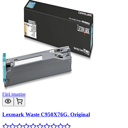
Fără imagine
Lexmark Waste C950X76G, Original