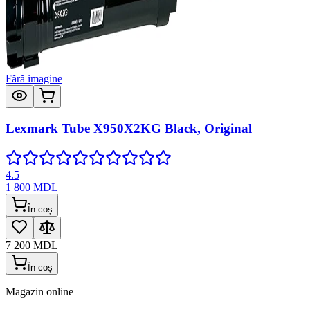
Fără imagine
Lexmark Tube X950X2KG Black, Original
4.5
1 800
MDL
În coș
7 200
MDL
În coș
Magazin online