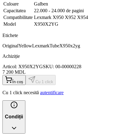
Culoare
Galben
Capacitatea
22.000 - 24.000 de pagini
Compatibilitate
Lexmark X950 X952 X954
Model
X950X2YG
Etichete
Original
Yellow
Lexmark
Tube
X950x2yg
Achiziție
Articol:
X950X2YG
SKU:
00-00000228
7 200
MDL
În coș
Cu 1 click
Cu 1 click necesită
autentificare
Condiții