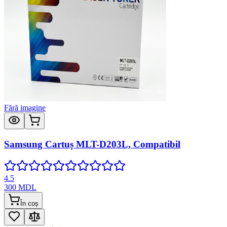
Fără imagine
Samsung Cartuș MLT-D203L, Compatibil
4.5
300
MDL
În coș