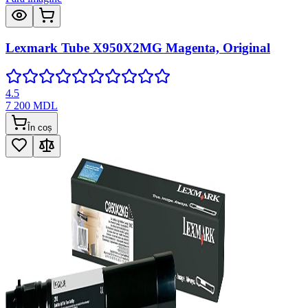
Lexmark Tube X950X2MG Magenta, Original
4.5
7 200
MDL
În coș