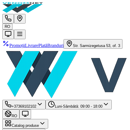
RO
Promoții
Livrare
Plată
Branduri
Str. Sarmizegetusa 53, of. 3
+37369102102
Luni-Sâmbătă: 09:00 - 18:00
RO
Catalog produse