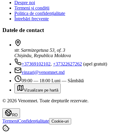
Despre noi
Termeni și condiții
Politica de confidențialitate
Întrebări frecvente
Datele de contact
str. Sarmizegetusa 53, of. 3
Chișinău, Republica Moldova
+37369102102
,
+37322627262
(apel gratuit)
vinzari@venomnet.md
09:00 — 18:00 Luni — Sâmbătă
Vizualizare pe hartă
©
2026
Venomnet
.
Toate drepturile rezervate.
RO
Termeni
Confidențialitate
Cookie-uri