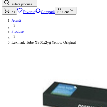
Căutare produse…
Favorite
Compară
Coș
Cont
Acasă
Produse
Lexmark Tube X950x2yg Yellow Original