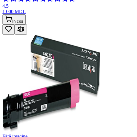
4.5
1 000
MDL
În coș
Fără imagine