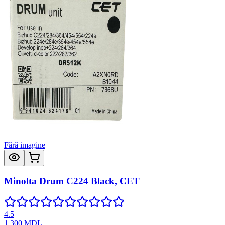
Fără imagine
Minolta Drum C224 Black, CET
4.5
1 300
MDL