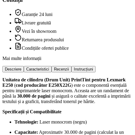
Garanție 24 luni
Livrare gratuită
Vezi în showroom
Returnarea produsului
Condițiile ofertei publice
Mai multe informații
Descriere
Caracteristici
Recenzii
Instrucțiuni
Unitatea de cilindru (Drum Unit) PrintTint pentru Lexmark
E250
(
cod producător E250X22G
) este o componentă esențială
pentru imprimantele laser monocrom. Aceasta are un randament de
până la
30.000 de pagini
și asigură o calitate excelentă a imprimării
textului și a graficii, transferând tonerul pe hârtie.
Specificații și Compatibilitate
Tehnologie:
Laser monocrom (negru)
Capacitate:
Aproximativ 30.000 de pagini (calculat la un