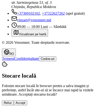
str. Sarmizegetusa 53, of. 3
Chișinău, Republica Moldova
+37369102102
,
+37322627262
(apel gratuit)
vinzari@venomnet.md
09:00 — 18:00 Luni — Sâmbătă
Vizualizare pe hartă
©
2026
Venomnet
.
Toate drepturile rezervate.
RO
Termeni
Confidențialitate
Cookie-uri
Stocare locală
Folosim stocare locală în browser pentru a salva imagini și
preferințe, astfel încât site-ul să se încarce mai rapid la vizitele
următoare. Acceptați stocarea locală?
Refuz
Accept