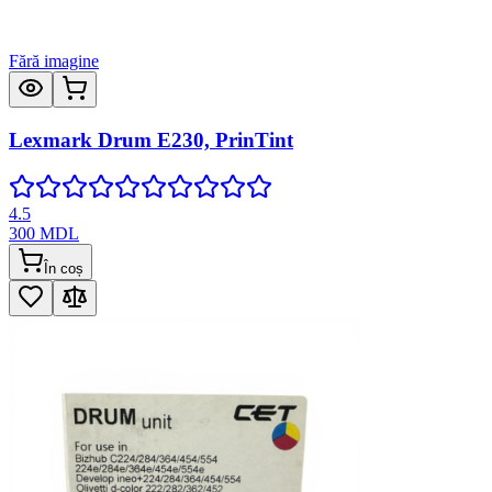
Fără imagine
Lexmark Drum E230, PrinTint
4.5
300
MDL
În coș