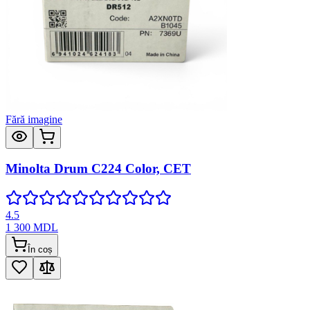
Fără imagine
Minolta Drum C224 Color, CET
4.5
1 300
MDL
În coș