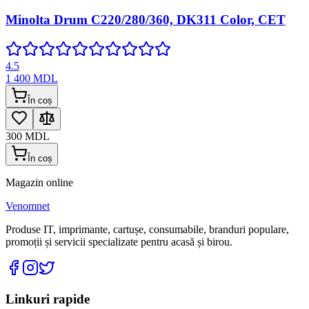
Minolta Drum C220/280/360, DK311 Color, CET
4.5
1 400
MDL
În coș
300
MDL
În coș
Magazin online
Venomnet
Produse IT, imprimante, cartușe, consumabile, branduri populare,
promoții și servicii specializate pentru acasă și birou.
Linkuri rapide