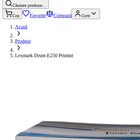
Căutare produse…
Favorite
Compară
Coș
Cont
Acasă
Produse
Lexmark Drum E250 Printint