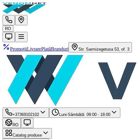
RO
Promoții
Livrare
Plată
Branduri
Str. Sarmizegetusa 53, of. 3
+37369102102
Luni-Sâmbătă: 09:00 - 18:00
RO
Catalog produse