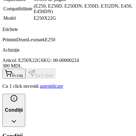
(E250, E250D, E250DN, E350D, E352DN, E450,
Compatibilitate
E450DN)
Model
E250X22G
Etichete
Printint
Drum
Lexmark
E250
Achiziție
Articol:
E250X22G
SKU:
00-00000224
300
MDL
În coș
Cu 1 click
Cu 1 click necesită
autentificare
Condiții
Condiții