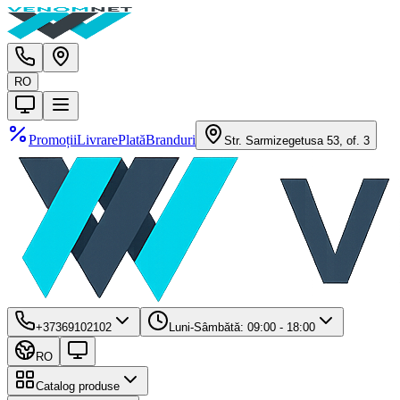
RO
Promoții
Livrare
Plată
Branduri
Str. Sarmizegetusa 53, of. 3
+37369102102
Luni-Sâmbătă: 09:00 - 18:00
RO
Catalog produse