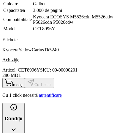
Culoare
Galben
Capacitatea
3.000 de pagini
Kyocera ECOSYS M5526cdn M5526cdw
Compatibilitate
P5026cdn P5026cdw
Model
CET8996Y
Etichete
Kyocera
Yellow
Cartus
Tk5240
Achiziție
Articol:
CET8996Y
SKU:
00-00000201
280
MDL
În coș
Cu 1 click
Cu 1 click necesită
autentificare
Condiții