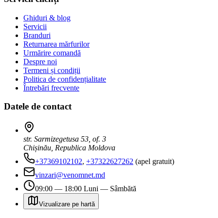
Ghiduri & blog
Servicii
Branduri
Returnarea mărfurilor
Urmărire comandă
Despre noi
Termeni și condiții
Politica de confidențialitate
Întrebări frecvente
Datele de contact
str. Sarmizegetusa 53, of. 3
Chișinău, Republica Moldova
+37369102102
,
+37322627262
(apel gratuit)
vinzari@venomnet.md
09:00 — 18:00 Luni — Sâmbătă
Vizualizare pe hartă