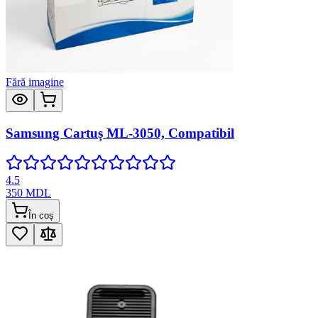
Fără imagine
Samsung Cartuș ML-3050, Compatibil
4.5
350
MDL
În coș