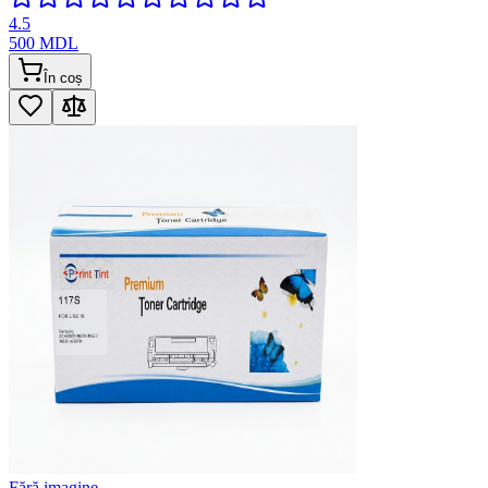
4.5
500
MDL
În coș
Fără imagine