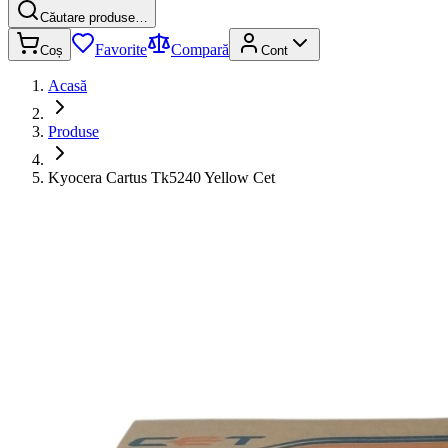
Căutare produse…
Favorite
Compară
Coș
Cont
Acasă
Produse
Kyocera Cartus Tk5240 Yellow Cet