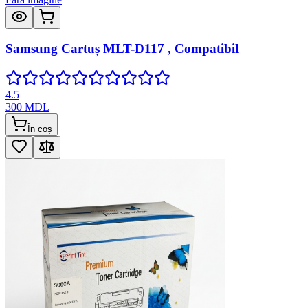
Samsung Cartuș MLT-D117 , Compatibil
4.5
300
MDL
În coș