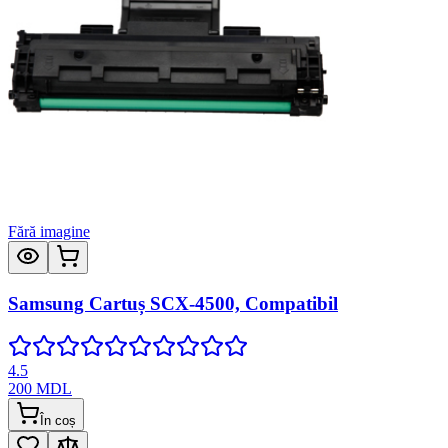
Fără imagine
Samsung Cartuș SCX-4500, Compatibil
4.5
200
MDL
În coș