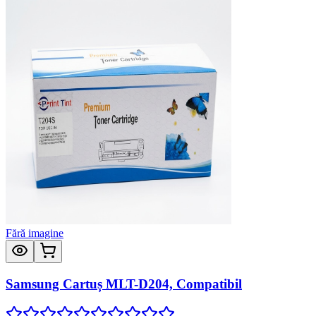
Fără imagine
Samsung Cartuș MLT-D204, Compatibil