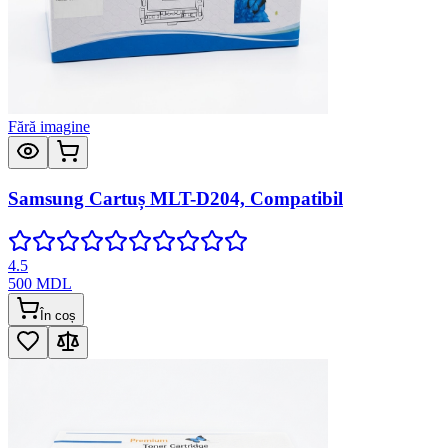
Fără imagine
Samsung Cartuș MLT-D204, Compatibil
4.5
500
MDL
În coș