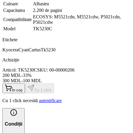
Culoare
Albastru
Capacitatea
2.200 de pagini
ECOSYS: M5521cdn, M5521cdw, P5021cdn,
Compatibilitate
P5021cdw
Model
TK5230C
Etichete
Kyocera
Cyan
Cartus
Tk5230
Achiziție
Articol:
TK5230C
SKU:
00-00000206
200
MDL
-
33
%
300
MDL
-
100
MDL
În coș
Cu 1 click
Cu 1 click necesită
autentificare
Condiții