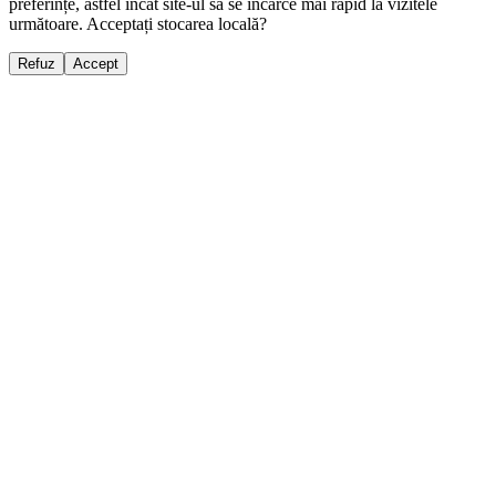
preferințe, astfel încât site-ul să se încarce mai rapid la vizitele
următoare. Acceptați stocarea locală?
Refuz
Accept