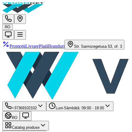
RO
Promoții
Livrare
Plată
Branduri
Str. Sarmizegetusa 53, of. 3
+37369102102
Luni-Sâmbătă: 09:00 - 18:00
RO
Catalog produse