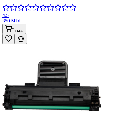
4.5
350
MDL
În coș