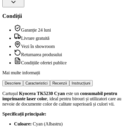
Condiții
Garanție 24 luni
Livrare gratuită
Vezi în showroom
Returnarea produsului
Condițiile ofertei publice
Mai multe informații
Descriere
Caracteristici
Recenzii
Instrucțiuni
Cartușul
Kyocera TK5230 Cyan
este un
consumabil pentru
imprimante laser color
, ideal pentru birouri și utilizatori care au
nevoie de documente color de calitate superioară și culori vii.
Specificații principale:
Culoare:
Cyan (Albastru)