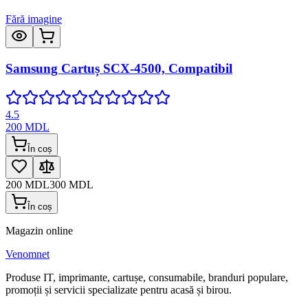
Fără imagine
Samsung Cartuș SCX-4500, Compatibil
4.5
200
MDL
În coș
200
MDL
300
MDL
În coș
Magazin online
Venomnet
Produse IT, imprimante, cartușe, consumabile, branduri populare,
promoții și servicii specializate pentru acasă și birou.