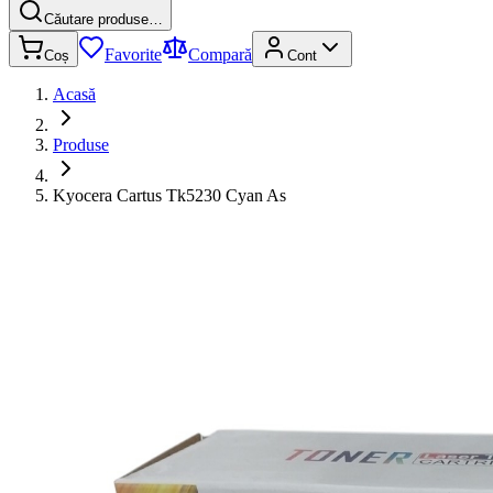
Căutare produse…
Favorite
Compară
Coș
Cont
Acasă
Produse
Kyocera Cartus Tk5230 Cyan As