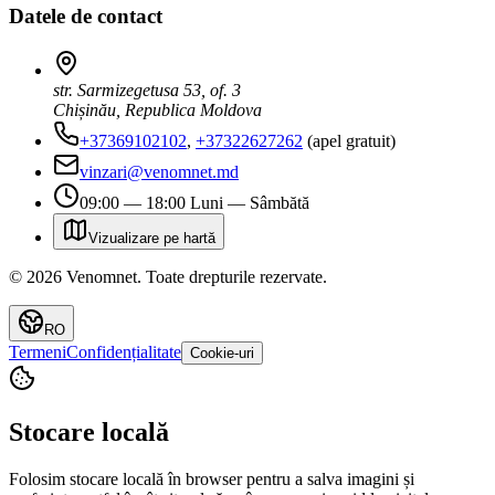
Datele de contact
str. Sarmizegetusa 53, of. 3
Chișinău, Republica Moldova
+37369102102
,
+37322627262
(apel gratuit)
vinzari@venomnet.md
09:00 — 18:00 Luni — Sâmbătă
Vizualizare pe hartă
©
2026
Venomnet
.
Toate drepturile rezervate.
RO
Termeni
Confidențialitate
Cookie-uri
Stocare locală
Folosim stocare locală în browser pentru a salva imagini și