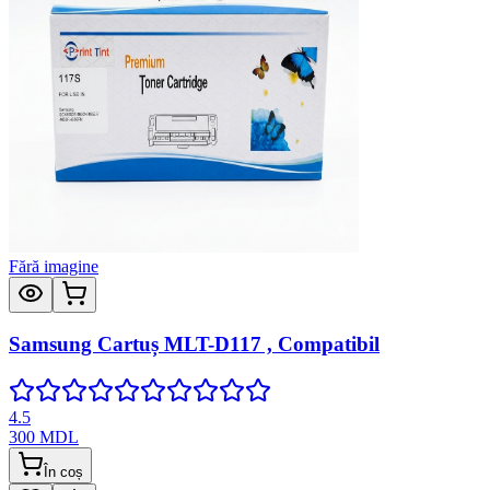
Fără imagine
Samsung Cartuș MLT-D117 , Compatibil
4.5
300
MDL
În coș