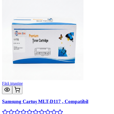
Fără imagine
Samsung Cartuș MLT-D117 , Compatibil