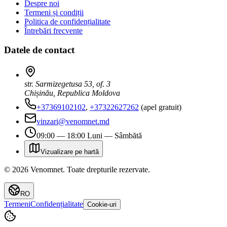
Despre noi
Termeni și condiții
Politica de confidențialitate
Întrebări frecvente
Datele de contact
str. Sarmizegetusa 53, of. 3
Chișinău, Republica Moldova
+37369102102
,
+37322627262
(apel gratuit)
vinzari@venomnet.md
09:00 — 18:00 Luni — Sâmbătă
Vizualizare pe hartă
©
2026
Venomnet
.
Toate drepturile rezervate.
RO
Termeni
Confidențialitate
Cookie-uri