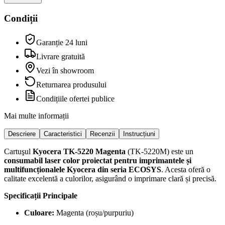
Condiții
Garanție 24 luni
Livrare gratuită
Vezi în showroom
Returnarea produsului
Condițiile ofertei publice
Mai multe informații
Descriere
Caracteristici
Recenzii
Instrucțiuni
Cartuşul
Kyocera TK-5220 Magenta
(TK-5220M) este un
consumabil laser color proiectat pentru imprimantele și
multifuncționalele Kyocera din seria ECOSYS
. Acesta oferă o
calitate excelentă a culorilor, asigurând o imprimare clară și precisă.
Specificații Principale
Culoare:
Magenta (roșu/purpuriu)