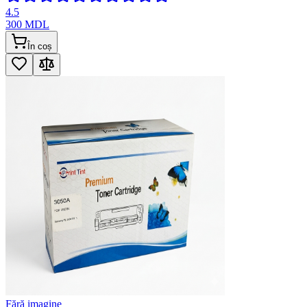
4.5
300
MDL
În coș
Fără imagine