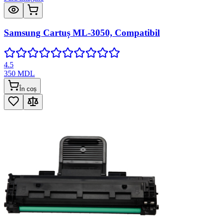
Samsung Cartuș ML-3050, Compatibil
4.5
350
MDL
În coș