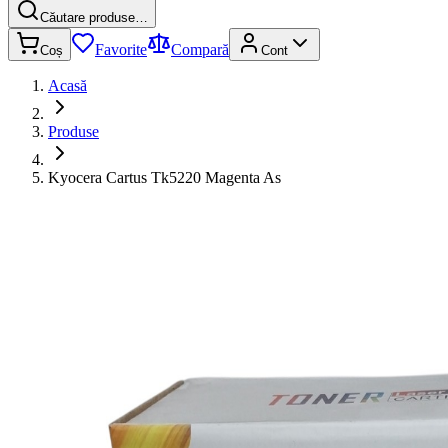
Căutare produse…
Favorite
Compară
Coș
Cont
Acasă
Produse
Kyocera Cartus Tk5220 Magenta As