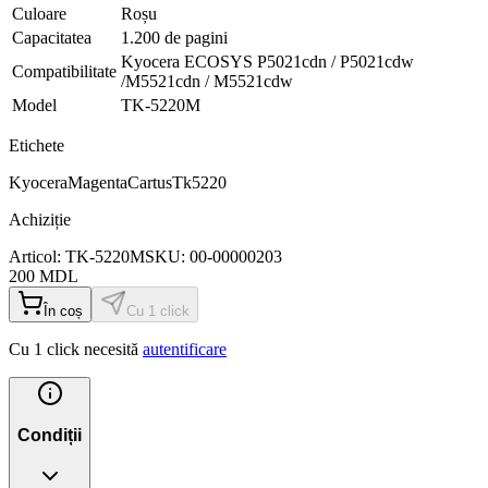
Culoare
Roșu
Capacitatea
1.200 de pagini
Kyocera ECOSYS P5021cdn / P5021cdw
Compatibilitate
/M5521cdn / M5521cdw
Model
TK-5220M
Etichete
Kyocera
Magenta
Cartus
Tk5220
Achiziție
Articol:
TK-5220M
SKU:
00-00000203
200
MDL
În coș
Cu 1 click
Cu 1 click necesită
autentificare
Condiții