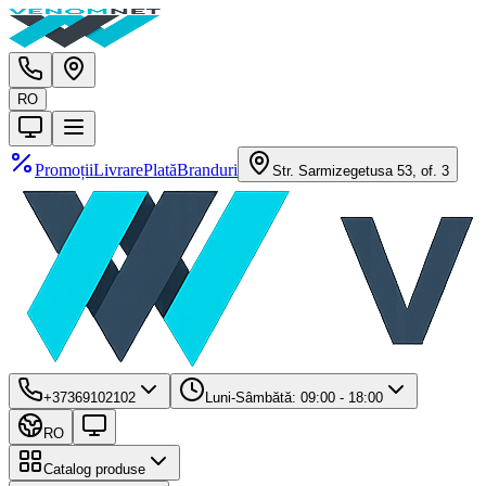
RO
Promoții
Livrare
Plată
Branduri
Str. Sarmizegetusa 53, of. 3
+37369102102
Luni-Sâmbătă: 09:00 - 18:00
RO
Catalog produse