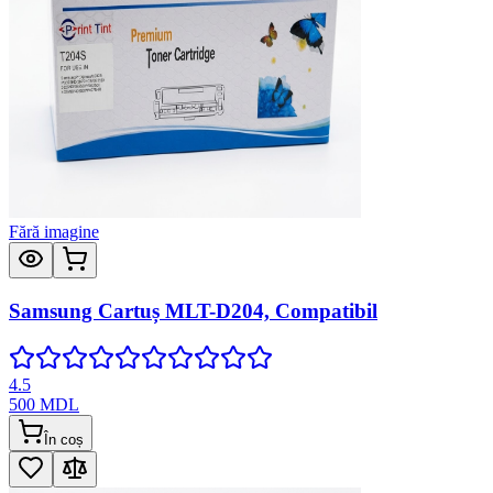
Fără imagine
Samsung Cartuș MLT-D204, Compatibil
4.5
500
MDL
În coș