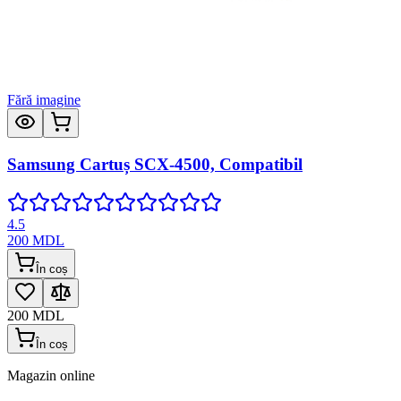
Fără imagine
Samsung Cartuș SCX-4500, Compatibil
4.5
200
MDL
În coș
200
MDL
În coș
Magazin online