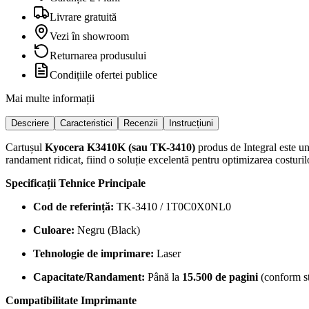
Livrare gratuită
Vezi în showroom
Returnarea produsului
Condițiile ofertei publice
Mai multe informații
Descriere
Caracteristici
Recenzii
Instrucțiuni
Cartușul
Kyocera K3410K (sau TK-3410)
produs de Integral este un 
randament ridicat, fiind o soluție excelentă pentru optimizarea costurilo
Specificații Tehnice Principale
Cod de referință:
TK-3410 / 1T0C0X0NL0
Culoare:
Negru (Black)
Tehnologie de imprimare:
Laser
Capacitate/Randament:
Până la
15.500 de pagini
(conform st
Compatibilitate Imprimante