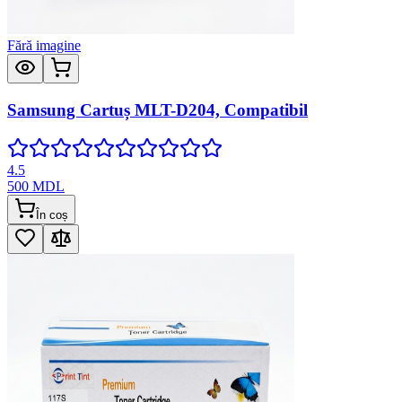
Fără imagine
Samsung Cartuș MLT-D204, Compatibil
4.5
500
MDL
În coș