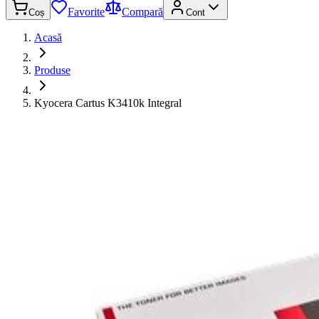
Favorite
Compară
Coș
Cont
Acasă
Produse
Kyocera Cartus K3410k Integral