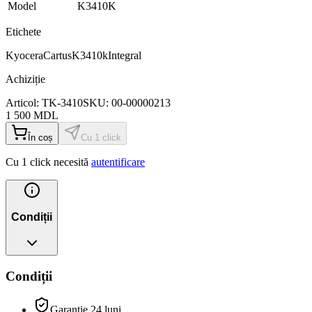
Model
K3410K
Etichete
Kyocera
Cartus
K3410k
Integral
Achiziție
Articol:
TK-3410
SKU:
00-00000213
1 500
MDL
În coș
Cu 1 click
Cu 1 click necesită
autentificare
Condiții
Condiții
Garanție 24 luni