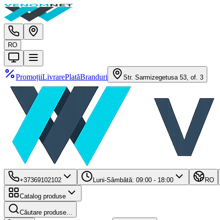
RO
Promoții
Livrare
Plată
Branduri
Str. Sarmizegetusa 53, of. 3
+37369102102
Luni-Sâmbătă: 09:00 - 18:00
RO
Catalog produse
Căutare produse…