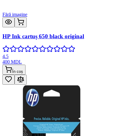
Fără imagine
HP Ink cartuș 650 black original
4.5
400
MDL
În coș