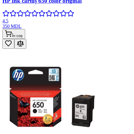
HP Ink cartuș 650 color original
4.5
350
MDL
În coș