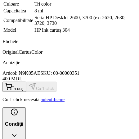
Culoare
Tri color
Capacitatea
8 ml
Seria HP DeskJet 2600, 3700 (ex: 2620, 2630,
Compatibilitate
3720, 3730
Model
HP Ink cartuș 304
Etichete
Original
Cartus
Color
Achiziție
Articol:
N9K05AE
SKU:
00-00000351
400
MDL
În coș
Cu 1 click
Cu 1 click necesită
autentificare
Condiții