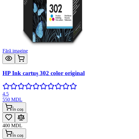
Fără imagine
HP Ink cartuș 302 color original
4.5
550
MDL
În coș
400
MDL
În coș