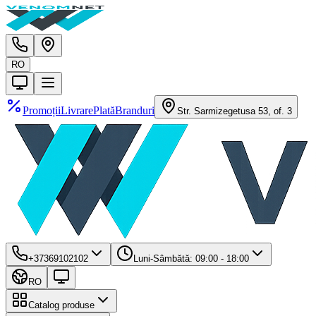
RO
Promoții
Livrare
Plată
Branduri
Str. Sarmizegetusa 53, of. 3
+37369102102
Luni-Sâmbătă: 09:00 - 18:00
RO
Catalog produse