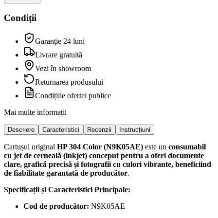
Condiții
Garanție 24 luni
Livrare gratuită
Vezi în showroom
Returnarea produsului
Condițiile ofertei publice
Mai multe informații
Descriere
Caracteristici
Recenzii
Instrucțiuni
Cartușul original
HP 304 Color (N9K05AE)
este un
consumabil
cu jet de cerneală (inkjet) conceput pentru a oferi documente
clare, grafică precisă și fotografii cu culori vibrante, beneficiind
de fiabilitate garantată de producător
.
Specificații și Caracteristici Principale:
Cod de producător:
N9K05AE