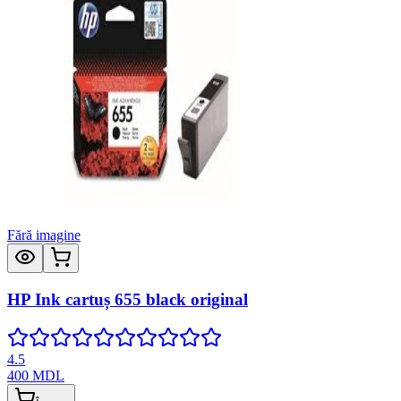
Fără imagine
HP Ink cartuș 655 black original
4.5
400
MDL