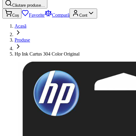
Căutare produse…
Favorite
Compară
Coș
Cont
Acasă
Produse
Hp Ink Cartus 304 Color Original