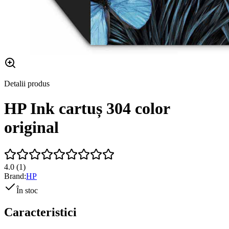
Detalii produs
HP Ink cartuș 304 color
original
4.0
(
1
)
Brand:
HP
În stoc
Caracteristici