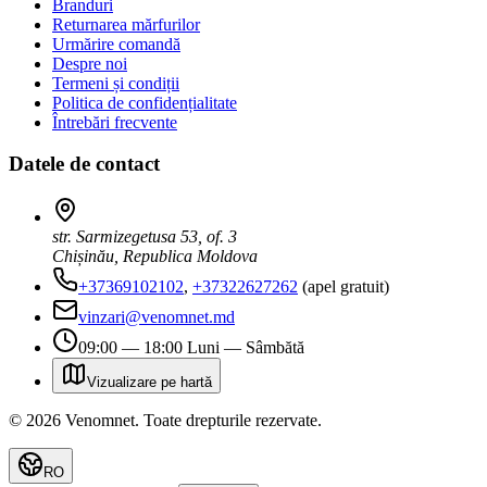
Branduri
Returnarea mărfurilor
Urmărire comandă
Despre noi
Termeni și condiții
Politica de confidențialitate
Întrebări frecvente
Datele de contact
str. Sarmizegetusa 53, of. 3
Chișinău, Republica Moldova
+37369102102
,
+37322627262
(apel gratuit)
vinzari@venomnet.md
09:00 — 18:00 Luni — Sâmbătă
Vizualizare pe hartă
©
2026
Venomnet
.
Toate drepturile rezervate.
RO