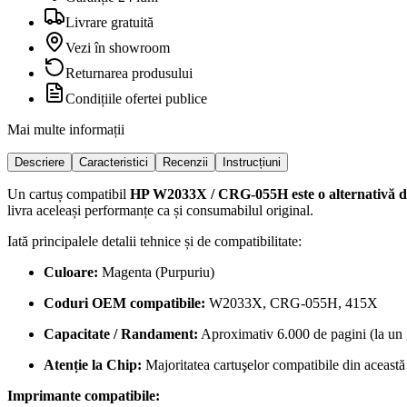
Livrare gratuită
Vezi în showroom
Returnarea produsului
Condițiile ofertei publice
Mai multe informații
Descriere
Caracteristici
Recenzii
Instrucțiuni
Un cartuș compatibil
HP W2033X / CRG-055H
este o alternativă 
livra aceleași performanțe ca și consumabilul original.
Iată principalele detalii tehnice și de compatibilitate:
Culoare:
Magenta (Purpuriu)
Coduri OEM compatibile:
W2033X, CRG-055H, 415X
Capacitate / Randament:
Aproximativ 6.000 de pagini (la un 
Atenție la Chip:
Majoritatea cartuşelor compatibile din aceast
Imprimante compatibile: