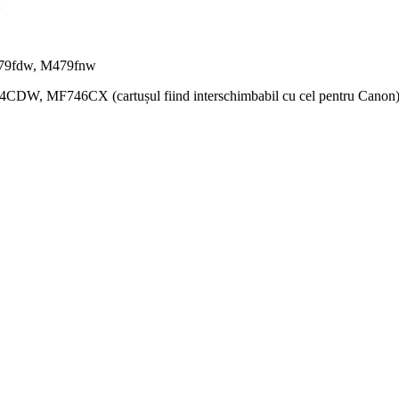
:
79fdw, M479fnw
MF746CX (cartușul fiind interschimbabil cu cel pentru Canon