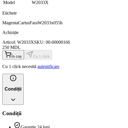
Model
W2033X
Etichete
Magenta
Cartus
Fara
W2033x055h
Achiziție
Articol:
W2033X
SKU:
00-00000166
250
MDL
În coș
Cu 1 click
Cu 1 click necesită
autentificare
Condiții
Condiții
Garanție 24 luni