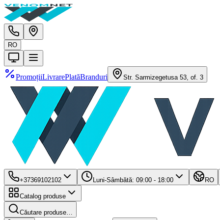
RO
Promoții
Livrare
Plată
Branduri
Str. Sarmizegetusa 53, of. 3
+37369102102
Luni-Sâmbătă: 09:00 - 18:00
RO
Catalog produse
Căutare produse…