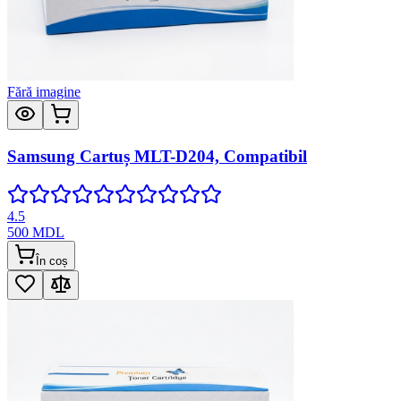
Fără imagine
Samsung Cartuș MLT-D204, Compatibil
4.5
500
MDL
În coș