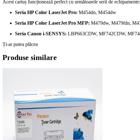
Acest cartuș funcționează perfect cu următoarele serii de echipamente
Seria HP Color LaserJet Pro:
M454dn, M454dw
Seria HP Color LaserJet Pro MFP:
M479dw, M479fdn, M4
Seria Canon i-SENSYS:
LBP663CDW, MF742CDW, MF744CDW, 
Ți-ar putea plăcea
Produse similare