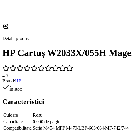
Detalii produs
HP Cartuș W2033X/055H Magent
4.5
Brand:
HP
În stoc
Caracteristici
Culoare
Roșu
Capacitatea
6.000 de pagini
Compatibilitate
Seria M454,MFP M479/LBP-663/664/MF-742/744