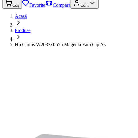
Favorite
Compară
Coș
Cont
Acasă
Produse
Hp Cartus W2033x055h Magenta Fara Cip As