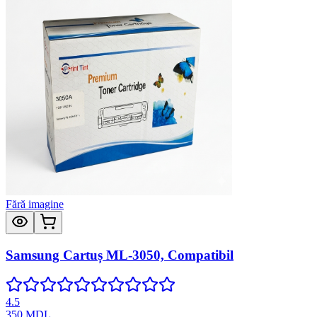
Fără imagine
Samsung Cartuș ML-3050, Compatibil
4.5
350
MDL