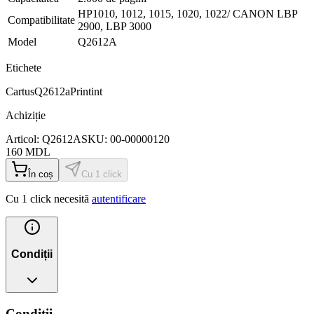
HP1010, 1012, 1015, 1020, 1022/ CANON LBP
Compatibilitate
2900, LBP 3000
Model
Q2612A
Etichete
Cartus
Q2612a
Printint
Achiziție
Articol:
Q2612A
SKU:
00-00000120
160
MDL
În coș
Cu 1 click
Cu 1 click necesită
autentificare
Condiții
Condiții