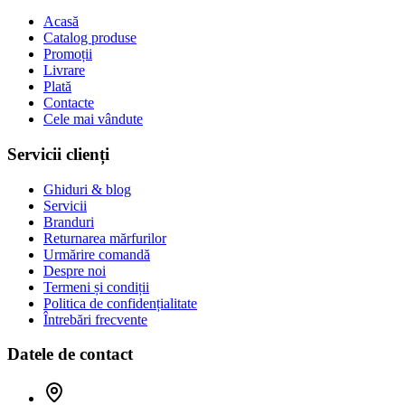
Acasă
Catalog produse
Promoții
Livrare
Plată
Contacte
Cele mai vândute
Servicii clienți
Ghiduri & blog
Servicii
Branduri
Returnarea mărfurilor
Urmărire comandă
Despre noi
Termeni și condiții
Politica de confidențialitate
Întrebări frecvente
Datele de contact