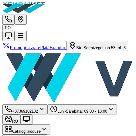
RO
Promoții
Livrare
Plată
Branduri
Str. Sarmizegetusa 53, of. 3
+37369102102
Luni-Sâmbătă: 09:00 - 18:00
RO
Catalog produse