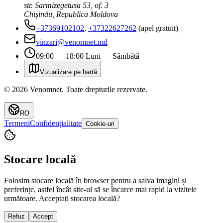
str. Sarmizegetusa 53, of. 3
Chișinău, Republica Moldova
+37369102102
,
+37322627262
(apel gratuit)
vinzari@venomnet.md
09:00 — 18:00 Luni — Sâmbătă
Vizualizare pe hartă
©
2026
Venomnet
.
Toate drepturile rezervate.
RO
Termeni
Confidențialitate
Cookie-uri
Stocare locală
Folosim stocare locală în browser pentru a salva imagini și
preferințe, astfel încât site-ul să se încarce mai rapid la vizitele
următoare. Acceptați stocarea locală?
Refuz
Accept