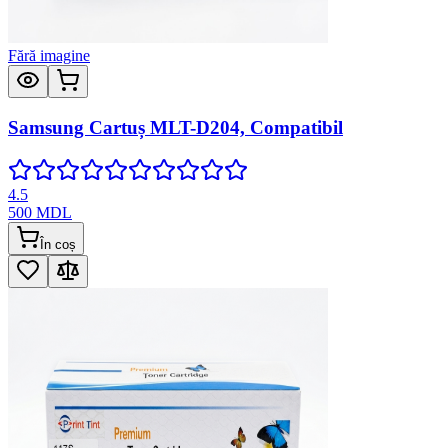
Fără imagine
Samsung Cartuș MLT-D204, Compatibil
4.5
500
MDL
În coș