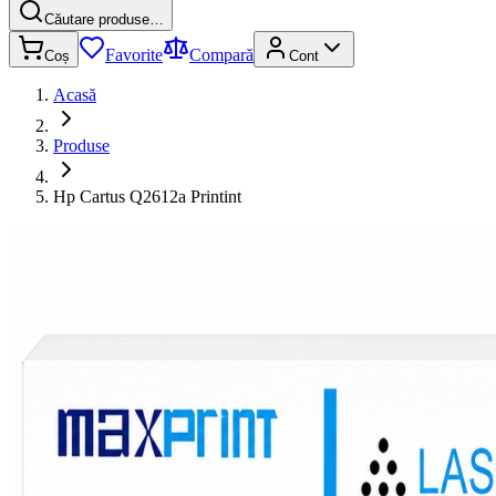
Căutare produse…
Favorite
Compară
Coș
Cont
Acasă
Produse
Hp Cartus Q2612a Printint