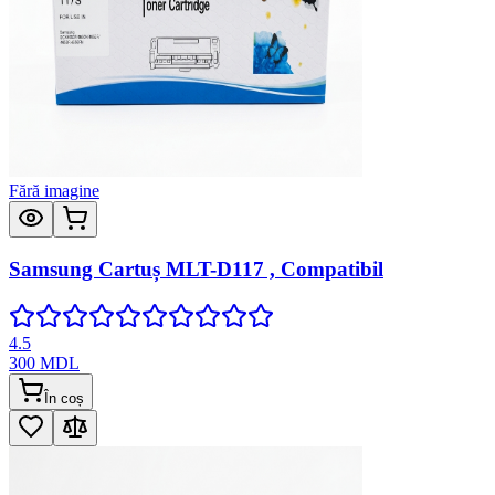
Fără imagine
Samsung Cartuș MLT-D117 , Compatibil
4.5
300
MDL
În coș