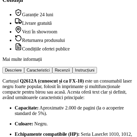
Garanție 24 luni
Livrare gratuită
Vezi în showroom
Returnarea produsului
Condițiile ofertei publice
Mai multe informații
Descriere
Caracteristici
Recenzii
Instrucțiuni
Cartușul
Q2612A (cunoscut și ca FX-10)
este un consumabil laser
negru foarte popular, folosit în imprimante și multifuncționale
compacte pentru birou sau acasă. Acesta oferă text clar și definit,
având următoarele caracteristici principale:
Capacitate:
Aproximativ 2.000 de pagini (la o acoperire
standard de 5%).
Culoare:
Negru.
Echipamente compatibile (HP):
Seria LaserJet 1010, 1012,