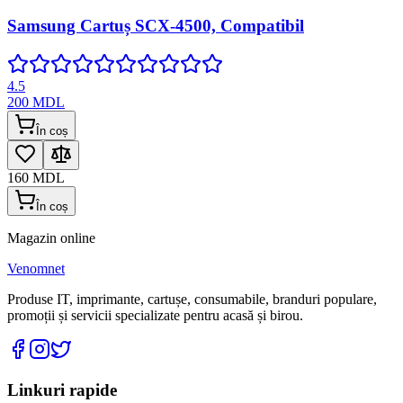
Samsung Cartuș SCX-4500, Compatibil
4.5
200
MDL
În coș
160
MDL
În coș
Magazin online
Venomnet
Produse IT, imprimante, cartușe, consumabile, branduri populare,
promoții și servicii specializate pentru acasă și birou.
Linkuri rapide