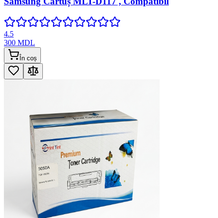
Samsung Cartuș MLT-D117 , Compatibil
4.5
300
MDL
În coș