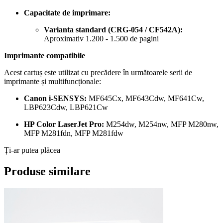
Capacitate de imprimare:
Varianta standard (CRG-054 / CF542A):
Aproximativ 1.200 - 1.500 de pagini
Imprimante compatibile
Acest cartuș este utilizat cu precădere în următoarele serii de
imprimante și multifuncționale:
Canon i-SENSYS:
MF645Cx, MF643Cdw, MF641Cw,
LBP623Cdw, LBP621Cw
HP Color LaserJet Pro:
M254dw, M254nw, MFP M280nw,
MFP M281fdn, MFP M281fdw
Ți-ar putea plăcea
Produse similare