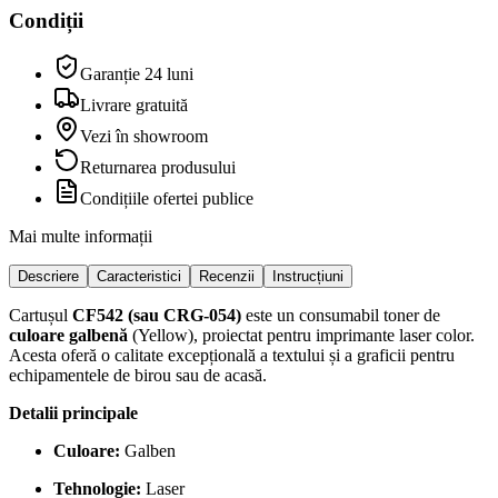
Condiții
Garanție 24 luni
Livrare gratuită
Vezi în showroom
Returnarea produsului
Condițiile ofertei publice
Mai multe informații
Descriere
Caracteristici
Recenzii
Instrucțiuni
Cartușul
CF542 (sau CRG-054)
este un consumabil toner de
culoare galbenă
(Yellow), proiectat pentru imprimante laser color.
Acesta oferă o calitate excepțională a textului și a graficii pentru
echipamentele de birou sau de acasă.
Detalii principale
Culoare:
Galben
Tehnologie:
Laser