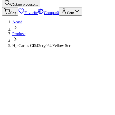
Căutare produse…
Favorite
Compară
Coș
Cont
Acasă
Produse
Hp Cartus Cf542crg054 Yellow Scc