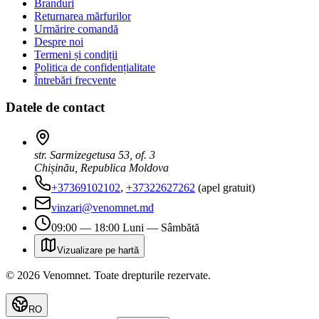
Branduri
Returnarea mărfurilor
Urmărire comandă
Despre noi
Termeni și condiții
Politica de confidențialitate
Întrebări frecvente
Datele de contact
str. Sarmizegetusa 53, of. 3
Chișinău, Republica Moldova
+37369102102
,
+37322627262
(apel gratuit)
vinzari@venomnet.md
09:00 — 18:00 Luni — Sâmbătă
Vizualizare pe hartă
©
2026
Venomnet
.
Toate drepturile rezervate.
RO