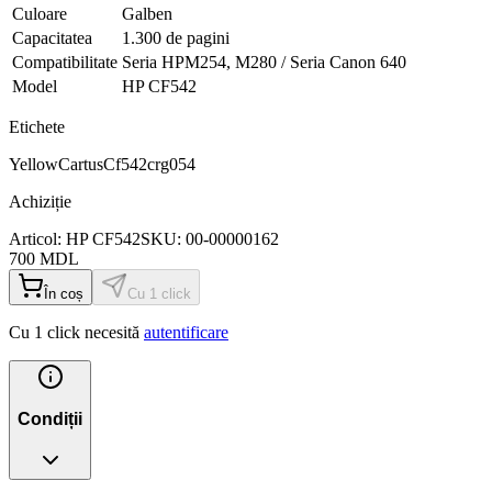
Culoare
Galben
Capacitatea
1.300 de pagini
Compatibilitate
Seria HPM254, M280 / Seria Canon 640
Model
HP CF542
Etichete
Yellow
Cartus
Cf542crg054
Achiziție
Articol:
HP CF542
SKU:
00-00000162
700
MDL
În coș
Cu 1 click
Cu 1 click necesită
autentificare
Condiții