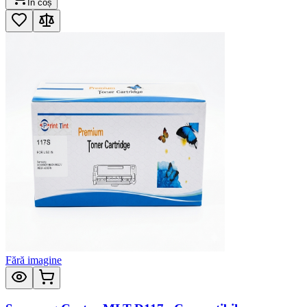
În coș
Fără imagine