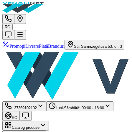
RO
Promoții
Livrare
Plată
Branduri
Str. Sarmizegetusa 53, of. 3
+37369102102
Luni-Sâmbătă: 09:00 - 18:00
RO
Catalog produse