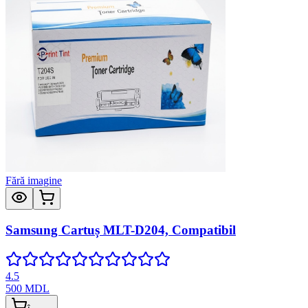
Fără imagine
Samsung Cartuș MLT-D204, Compatibil
4.5
500
MDL