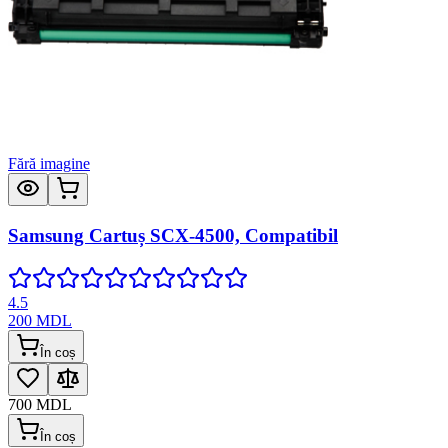
Fără imagine
Samsung Cartuș SCX-4500, Compatibil
4.5
200
MDL
În coș
700
MDL
În coș