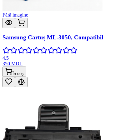
Fără imagine
Samsung Cartuș ML-3050, Compatibil
4.5
350
MDL
În coș