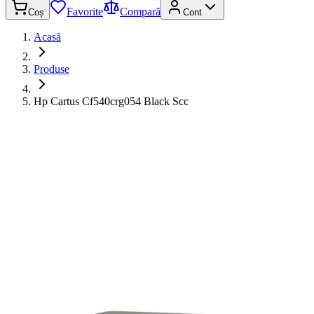
Favorite
Compară
Coș
Cont
Acasă
Produse
Hp Cartus Cf540crg054 Black Scc