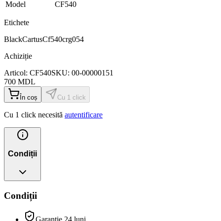
Model
CF540
Etichete
Black
Cartus
Cf540crg054
Achiziție
Articol:
CF540
SKU:
00-00000151
700
MDL
În coș
Cu 1 click
Cu 1 click necesită
autentificare
Condiții
Condiții
Garanție 24 luni