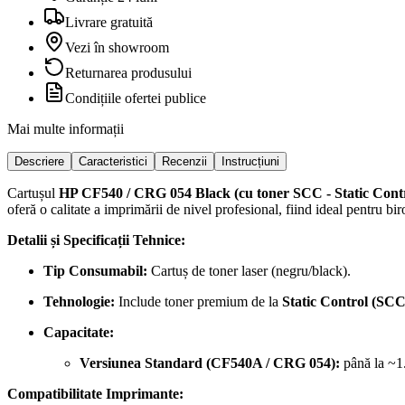
Livrare gratuită
Vezi în showroom
Returnarea produsului
Condițiile ofertei publice
Mai multe informații
Descriere
Caracteristici
Recenzii
Instrucțiuni
Cartușul
HP CF540 / CRG 054 Black (cu toner SCC - Static Con
oferă o calitate a imprimării de nivel profesional, fiind ideal pentru biro
Detalii și Specificații Tehnice:
Tip Consumabil:
Cartuș de toner laser (negru/black).
Tehnologie:
Include toner premium de la
Static Control (SCC
Capacitate:
Versiunea Standard (CF540A / CRG 054):
până la ~1
Compatibilitate Imprimante: