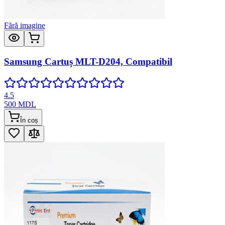
Fără imagine
Samsung Cartuș MLT-D204, Compatibil
4.5
500
MDL
În coș