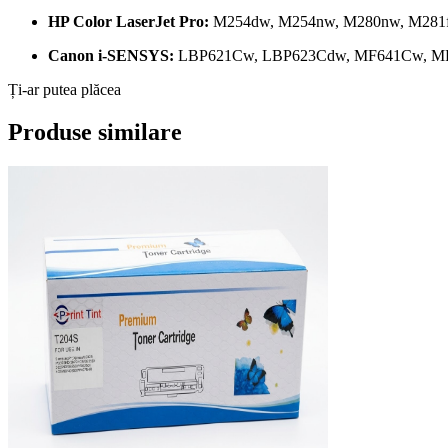
HP Color LaserJet Pro:
M254dw, M254nw, M280nw, M281f
Canon i-SENSYS:
LBP621Cw, LBP623Cdw, MF641Cw, M
Ți-ar putea plăcea
Produse similare