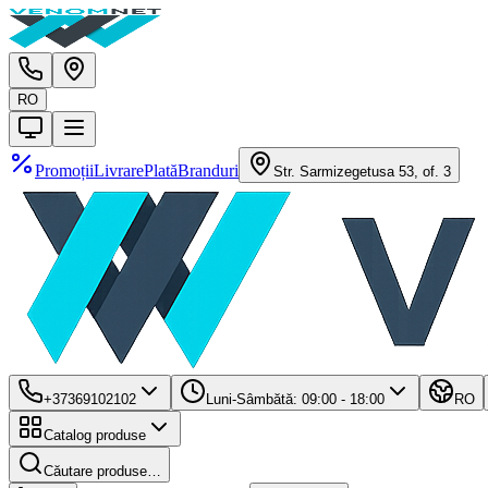
RO
Promoții
Livrare
Plată
Branduri
Str. Sarmizegetusa 53, of. 3
+37369102102
Luni-Sâmbătă: 09:00 - 18:00
RO
Catalog produse
Căutare produse…