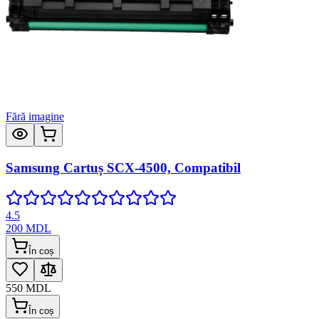
Fără imagine
Samsung Cartuș SCX-4500, Compatibil
4.5
200
MDL
În coș
550
MDL
În coș