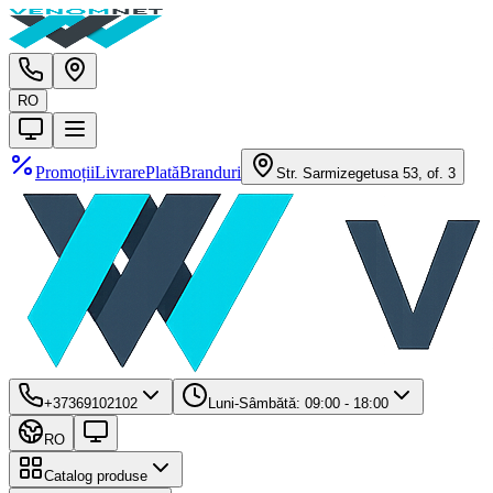
RO
Promoții
Livrare
Plată
Branduri
Str. Sarmizegetusa 53, of. 3
+37369102102
Luni-Sâmbătă: 09:00 - 18:00
RO
Catalog produse