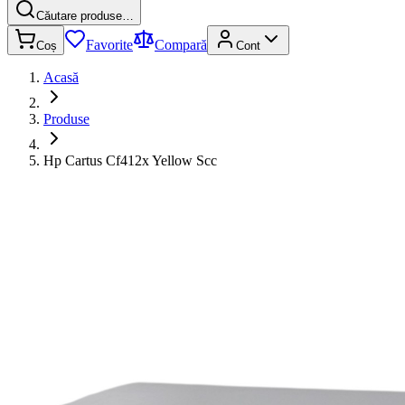
Căutare produse…
Favorite
Compară
Coș
Cont
Acasă
Produse
Hp Cartus Cf412x Yellow Scc