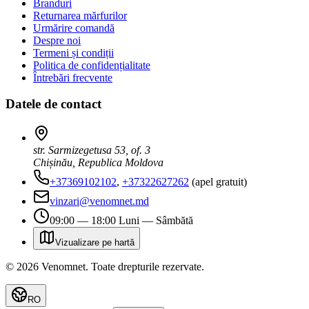
Branduri
Returnarea mărfurilor
Urmărire comandă
Despre noi
Termeni și condiții
Politica de confidențialitate
Întrebări frecvente
Datele de contact
str. Sarmizegetusa 53, of. 3
Chișinău, Republica Moldova
+37369102102
,
+37322627262
(apel gratuit)
vinzari@venomnet.md
09:00 — 18:00 Luni — Sâmbătă
Vizualizare pe hartă
©
2026
Venomnet
.
Toate drepturile rezervate.
RO