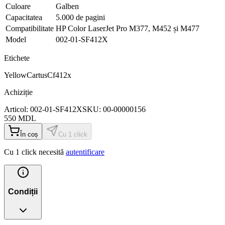
Culoare
Galben
Capacitatea
5.000 de pagini
Compatibilitate
HP Color LaserJet Pro M377, M452 și M477
Model
002-01-SF412X
Etichete
Yellow
Cartus
Cf412x
Achiziție
Articol:
002-01-SF412X
SKU:
00-00000156
550
MDL
În coș
Cu 1 click
Cu 1 click necesită
autentificare
Condiții