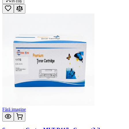
În coș
Fără imagine