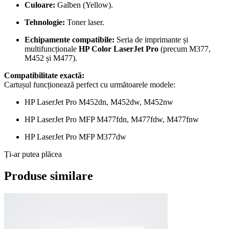
Culoare:
Galben (Yellow).
Tehnologie:
Toner laser.
Echipamente compatibile:
Seria de imprimante și
multifuncționale
HP Color LaserJet Pro
(precum M377,
M452 și M477).
Compatibilitate exactă:
Cartușul funcționează perfect cu următoarele modele:
HP LaserJet Pro M452dn, M452dw, M452nw
HP LaserJet Pro MFP M477fdn, M477fdw, M477fnw
HP LaserJet Pro MFP M377dw
Ți-ar putea plăcea
Produse similare