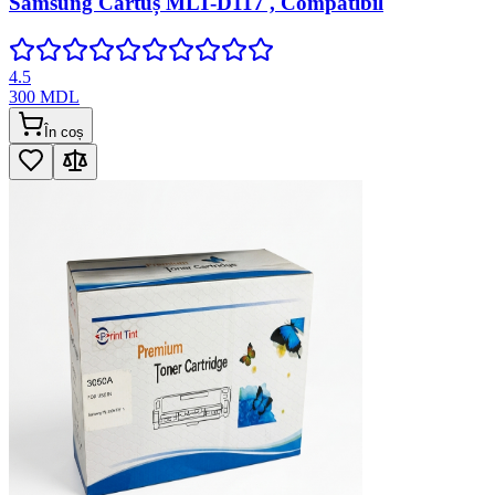
Samsung Cartuș MLT-D117 , Compatibil
4.5
300
MDL
În coș