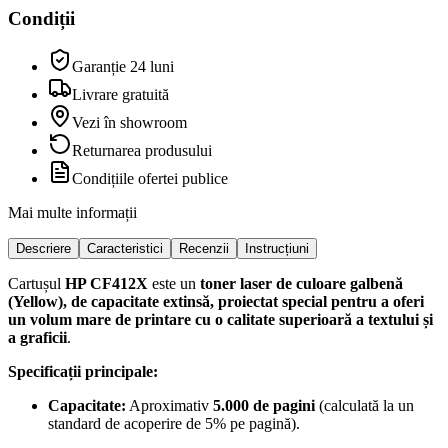
Condiții
Garanție 24 luni
Livrare gratuită
Vezi în showroom
Returnarea produsului
Condițiile ofertei publice
Mai multe informații
Descriere
Caracteristici
Recenzii
Instrucțiuni
Cartușul
HP CF412X
este un
toner laser de culoare galbenă
(Yellow), de capacitate extinsă, proiectat special pentru a oferi
un volum mare de printare cu o calitate superioară a textului și
a graficii
.
Specificații principale:
Capacitate:
Aproximativ
5.000 de pagini
(calculată la un
standard de acoperire de 5% pe pagină).