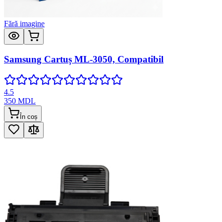
Fără imagine
Samsung Cartuș ML-3050, Compatibil
4.5
350
MDL
În coș