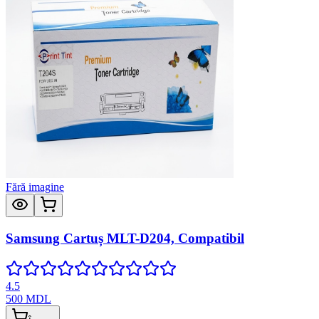
Fără imagine
Samsung Cartuș MLT-D204, Compatibil
4.5
500
MDL