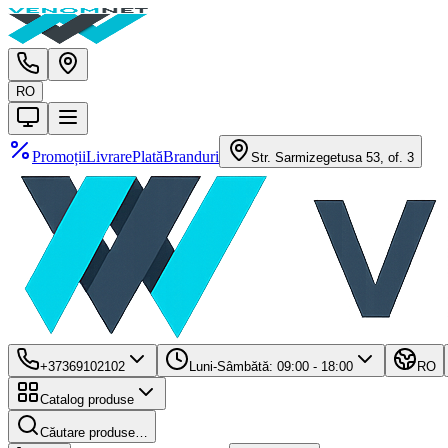
RO
Promoții
Livrare
Plată
Branduri
Str. Sarmizegetusa 53, of. 3
+37369102102
Luni-Sâmbătă: 09:00 - 18:00
RO
Catalog produse
Căutare produse…