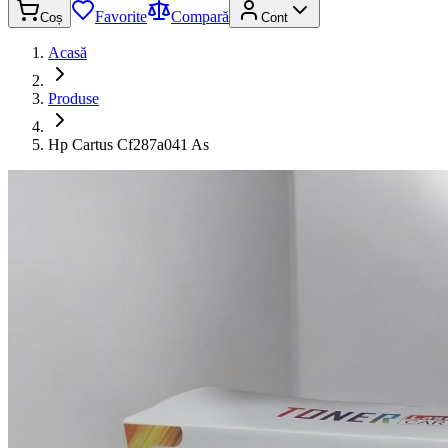
Favorite
Compară
Coș
Cont
Acasă
Produse
Hp Cartus Cf287a041 As