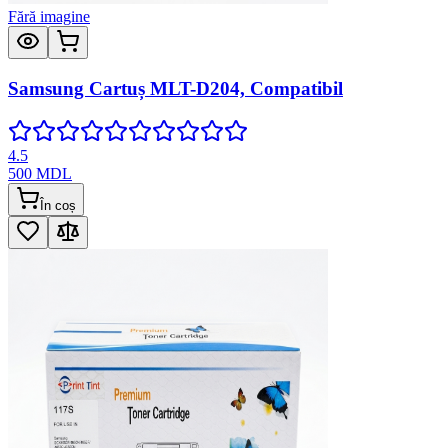
Fără imagine
Samsung Cartuș MLT-D204, Compatibil
4.5
500
MDL
În coș