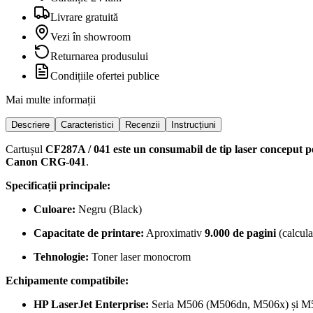
Livrare gratuită
Vezi în showroom
Returnarea produsului
Condițiile ofertei publice
Mai multe informații
Descriere
Caracteristici
Recenzii
Instrucțiuni
Cartușul
CF287A / 041
este un consumabil de tip laser conceput 
Canon CRG-041
.
Specificații principale:
Culoare:
Negru (Black)
Capacitate de printare:
Aproximativ
9.000 de pagini
(calcula
Tehnologie:
Toner laser monocrom
Echipamente compatibile:
HP LaserJet Enterprise:
Seria M506 (M506dn, M506x) și 