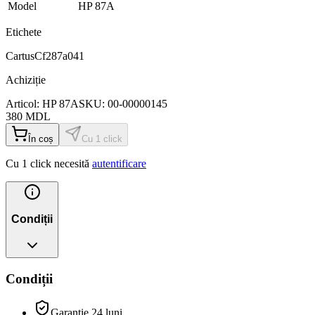
Model
HP 87A
Etichete
Cartus
Cf287a041
Achiziție
Articol:
HP 87A
SKU:
00-00000145
380
MDL
În coș
Cu 1 click
Cu 1 click necesită
autentificare
Condiții
Condiții
Garanție 24 luni