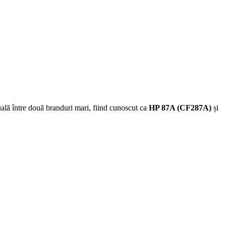
uală între două branduri mari, fiind cunoscut ca
HP 87A (CF287A)
și