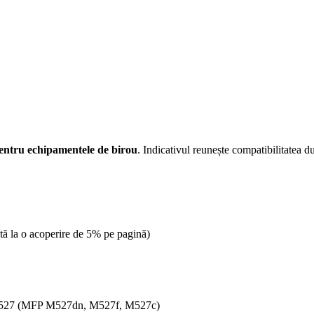
pentru echipamentele de birou
. Indicativul reunește compatibilitatea d
tă la o acoperire de 5% pe pagină)
M527 (MFP M527dn, M527f, M527c)