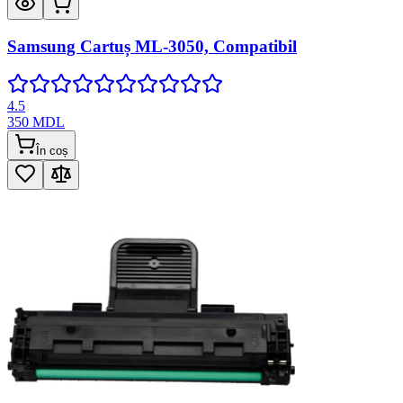
Samsung Cartuș ML-3050, Compatibil
4.5
350
MDL
În coș