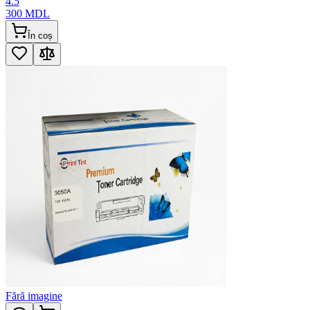
4.5
300
MDL
În coș
Fără imagine