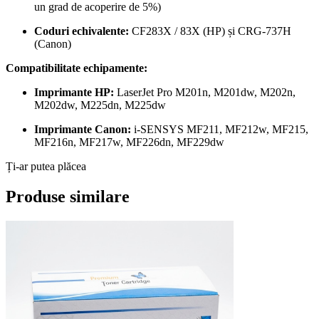
un grad de acoperire de 5%)
Coduri echivalente:
CF283X / 83X (HP) și CRG-737H
(Canon)
Compatibilitate echipamente:
Imprimante HP:
LaserJet Pro M201n, M201dw, M202n,
M202dw, M225dn, M225dw
Imprimante Canon:
i-SENSYS MF211, MF212w, MF215,
MF216n, MF217w, MF226dn, MF229dw
Ți-ar putea plăcea
Produse similare