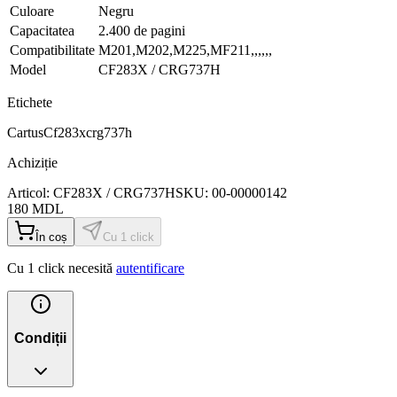
Culoare
Negru
Capacitatea
2.400 de pagini
Compatibilitate
M201,M202,M225,MF211,,,,,,
Model
CF283X / CRG737H
Etichete
Cartus
Cf283xcrg737h
Achiziție
Articol:
CF283X / CRG737H
SKU:
00-00000142
180
MDL
În coș
Cu 1 click
Cu 1 click necesită
autentificare
Condiții