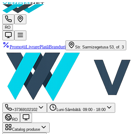
RO
Promoții
Livrare
Plată
Branduri
Str. Sarmizegetusa 53, of. 3
+37369102102
Luni-Sâmbătă: 09:00 - 18:00
RO
Catalog produse