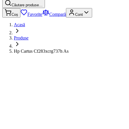
Căutare produse…
Favorite
Compară
Coș
Cont
Acasă
Produse
Hp Cartus Cf283xcrg737h As