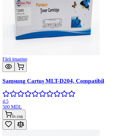
Fără imagine
Samsung Cartuș MLT-D204, Compatibil
4.5
500
MDL
În coș