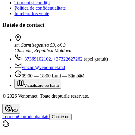
Termeni și condiții
Politica de confidențialitate
Întrebări frecvente
Datele de contact
str. Sarmizegetusa 53, of. 3
Chișinău, Republica Moldova
+37369102102
,
+37322627262
(apel gratuit)
vinzari@venomnet.md
09:00 — 18:00 Luni — Sâmbătă
Vizualizare pe hartă
©
2026
Venomnet
.
Toate drepturile rezervate.
RO
Termeni
Confidențialitate
Cookie-uri