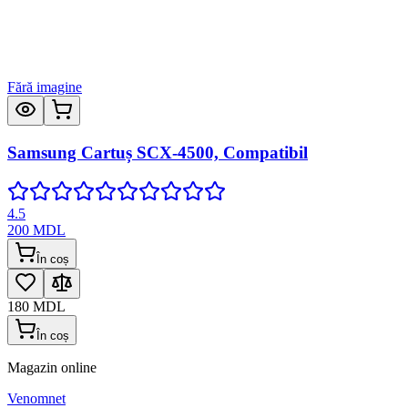
Fără imagine
Samsung Cartuș SCX-4500, Compatibil
4.5
200
MDL
În coș
180
MDL
În coș
Magazin online
Venomnet