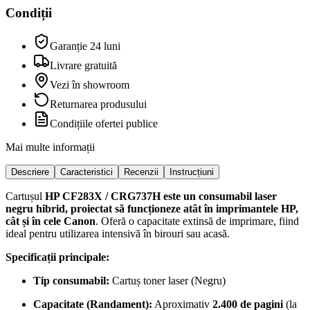
Condiții
Garanție 24 luni
Livrare gratuită
Vezi în showroom
Returnarea produsului
Condițiile ofertei publice
Mai multe informații
Descriere
Caracteristici
Recenzii
Instrucțiuni
Cartușul
HP CF283X / CRG737H
este un consumabil laser
negru hibrid, proiectat să funcționeze atât în imprimantele HP,
cât și în cele Canon
. Oferă o capacitate extinsă de imprimare, fiind
ideal pentru utilizarea intensivă în birouri sau acasă.
Specificații principale:
Tip consumabil:
Cartuș toner laser (Negru)
Capacitate (Randament):
Aproximativ
2.400 de pagini
(la