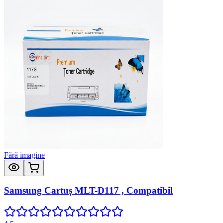
Fără imagine
Samsung Cartuș MLT-D117 , Compatibil