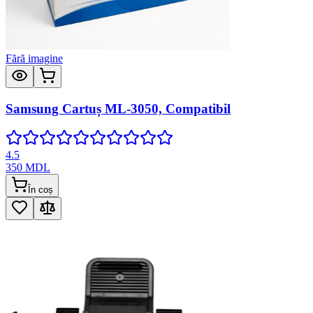
Fără imagine
Samsung Cartuș ML-3050, Compatibil
4.5
350
MDL
În coș