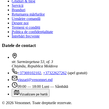
Ghiduri & blog
Servicii
Branduri
Returnarea mărfurilor
Urmărire comandă
Despre noi
Termeni și condiții
Politica de confidențialitate
Întrebări frecvente
Datele de contact
str. Sarmizegetusa 53, of. 3
Chișinău, Republica Moldova
+37369102102
,
+37322627262
(apel gratuit)
vinzari@venomnet.md
09:00 — 18:00 Luni — Sâmbătă
Vizualizare pe hartă
©
2026
Venomnet
.
Toate drepturile rezervate.