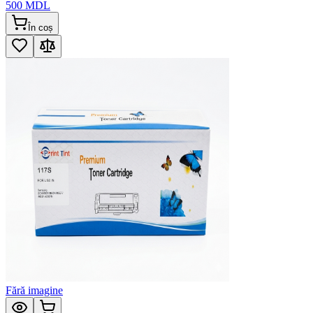
500
MDL
În coș
Fără imagine