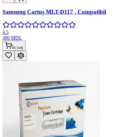
Samsung Cartuș MLT-D117 , Compatibil
4.5
300
MDL
În coș