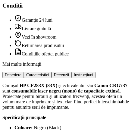
Condiții
Garanție 24 luni
Livrare gratuită
Vezi în showroom
Returnarea produsului
Condițiile ofertei publice
Mai multe informații
Descriere
Caracteristici
Recenzii
Instrucțiuni
Cartușul
HP CF283X (83X)
și echivalentul său
Canon CRG737
sunt
consumabile laser negru (mono) de capacitate extinsă
.
Proiectate pentru birouri și utilizatori frecvenți, acestea oferă un
volum mare de imprimare și text clar, fiind perfect interschimbabile
pentru anumite serii de imprimante.
Specificații principale
Culoare:
Negru (Black)