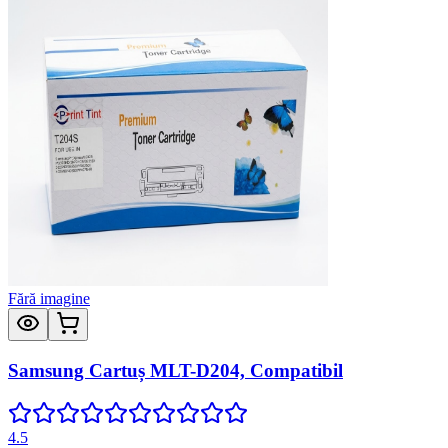
Fără imagine
Samsung Cartuș MLT-D204, Compatibil
4.5