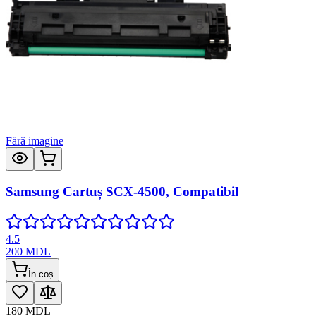
Fără imagine
Samsung Cartuș SCX-4500, Compatibil
4.5
200
MDL
În coș
180
MDL