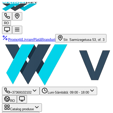
RO
Promoții
Livrare
Plată
Branduri
Str. Sarmizegetusa 53, of. 3
+37369102102
Luni-Sâmbătă: 09:00 - 18:00
RO
Catalog produse