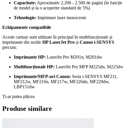
Capacitate:
Aproximativ 2.200 - 2.500 de pagini (în funcție
de model și la o acoperire standard de 5%)
Tehnologie:
Imprimare laser monocrom
Echipamente compatibile
Aceste cartușe sunt utilizate în principal în multifuncționale și
imprimante din seriile
HP LaserJet Pro
și
Canon i-SENSYS
precum:
Imprimante HP:
LaserJet Pro M201n, M201dw
Multifuncționale HP:
LaserJet Pro MFP M225dn, M225dw
Imprimante/MFP-uri Canon:
Seria i-SENSYS MF211,
MF212w, MF216n, MF217w, MF226dn, MF229dw,
LBP151dw
Ți-ar putea plăcea
Produse similare