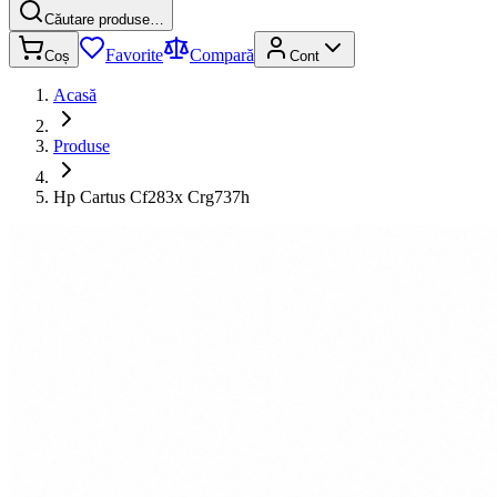
Căutare produse…
Favorite
Compară
Coș
Cont
Acasă
Produse
Hp Cartus Cf283x Crg737h