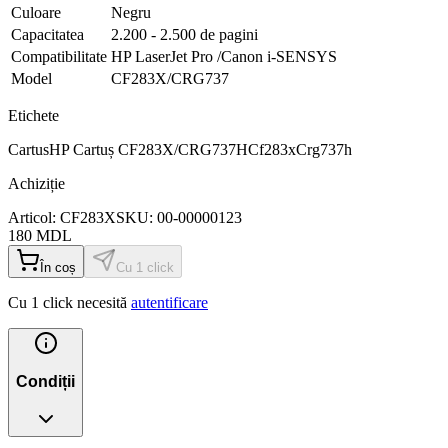
Culoare
Negru
Capacitatea
2.200 - 2.500 de pagini
Compatibilitate
HP LaserJet Pro /Canon i-SENSYS
Model
CF283X/CRG737
Etichete
Cartus
HP Cartuș CF283X/CRG737H
Cf283x
Crg737h
Achiziție
Articol:
CF283X
SKU:
00-00000123
180
MDL
În coș
Cu 1 click
Cu 1 click necesită
autentificare
Condiții