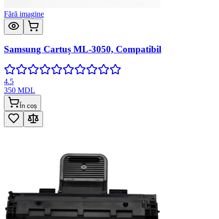
Fără imagine
Samsung Cartuș ML-3050, Compatibil
4.5
350
MDL
În coș