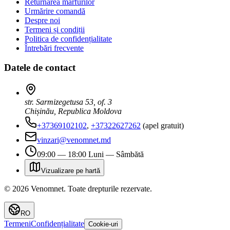
Returnarea mărfurilor
Urmărire comandă
Despre noi
Termeni și condiții
Politica de confidențialitate
Întrebări frecvente
Datele de contact
str. Sarmizegetusa 53, of. 3
Chișinău, Republica Moldova
+37369102102
,
+37322627262
(apel gratuit)
vinzari@venomnet.md
09:00 — 18:00 Luni — Sâmbătă
Vizualizare pe hartă
©
2026
Venomnet
.
Toate drepturile rezervate.
RO
Termeni
Confidențialitate
Cookie-uri