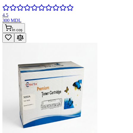
4.5
300
MDL
În coș