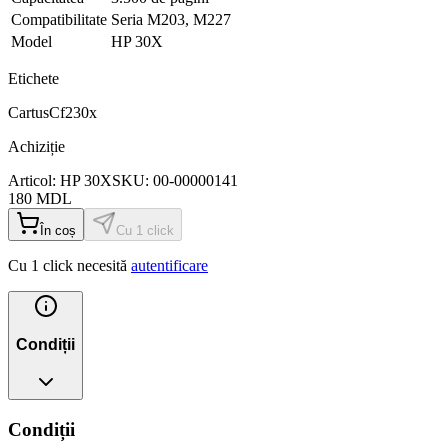
Compatibilitate
Seria M203, M227
Model
HP 30X
Etichete
Cartus
Cf230x
Achiziție
Articol:
HP 30X
SKU:
00-00000141
180
MDL
În coș
Cu 1 click
Cu 1 click necesită
autentificare
Condiții
Condiții