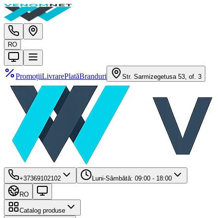
RO
Promoții
Livrare
Plată
Branduri
Str. Sarmizegetusa 53, of. 3
+37369102102
Luni-Sâmbătă: 09:00 - 18:00
RO
Catalog produse