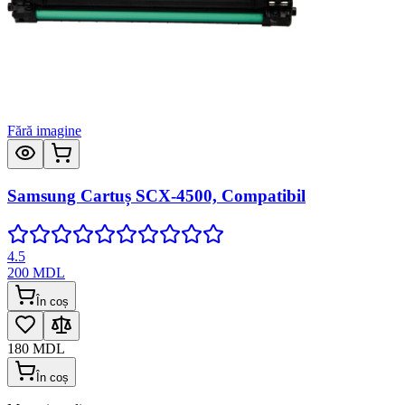
Fără imagine
Samsung Cartuș SCX-4500, Compatibil
4.5
200
MDL
În coș
180
MDL
În coș