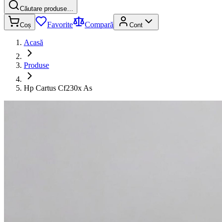
Căutare produse…
Favorite
Compară
Coș
Cont
Acasă
Produse
Hp Cartus Cf230x As