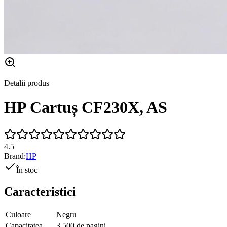
Detalii produs
HP Cartuș CF230X, AS
4.5
Brand:
HP
În stoc
Caracteristici
Culoare
Negru
Capacitatea
3.500 de pagini