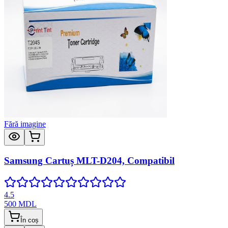
Fără imagine
Samsung Cartuș MLT-D204, Compatibil
4.5
500
MDL
În coș