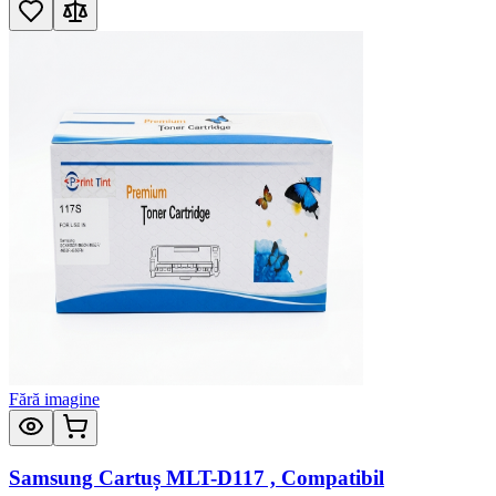
Fără imagine
Samsung Cartuș MLT-D117 , Compatibil