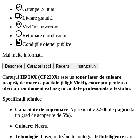
Garanție 24 luni
Livrare gratuită
Vezi în showroom
Returnarea produsului
Condițiile ofertei publice
Mai multe informații
Descriere
Caracteristici
Recenzii
Instrucțiuni
Cartușul
HP 30X (CF230X)
este un
toner laser de culoare
neagră, de mare capacitate (High Yield), conceput pentru a
oferi un randament extins și o calitate profesională a textului
.
Specificații tehnice
Capacitate de imprimare
: Aproximativ
3.500 de pagini
(la
un grad de acoperire de 5%).
Culoare
: Negru.
Tehnologie
: Laser, utilizând tehnologia
JetIntelligence
care