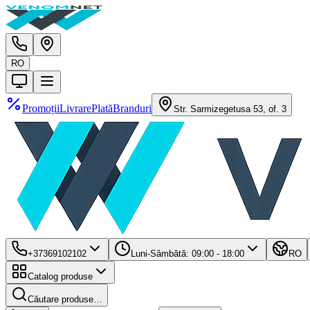
RO
Promoții
Livrare
Plată
Branduri
Str. Sarmizegetusa 53, of. 3
+37369102102
Luni-Sâmbătă: 09:00 - 18:00
RO
Catalog produse
Căutare produse…