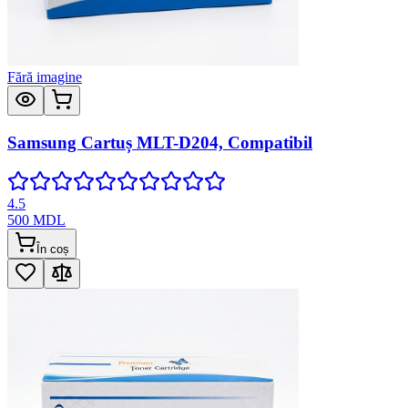
Fără imagine
Samsung Cartuș MLT-D204, Compatibil
4.5
500
MDL
În coș