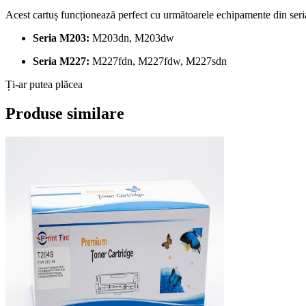
Acest cartuș funcționează perfect cu următoarele echipamente din ser
Seria M203:
M203dn, M203dw
Seria M227:
M227fdn, M227fdw, M227sdn
Ți-ar putea plăcea
Produse similare