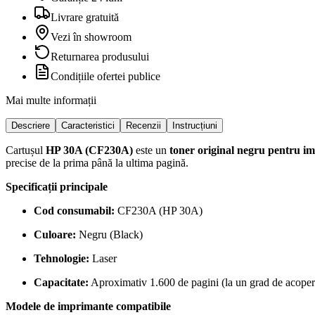
Livrare gratuită
Vezi în showroom
Returnarea produsului
Condițiile ofertei publice
Mai multe informații
Descriere
Caracteristici
Recenzii
Instrucțiuni
Cartușul
HP 30A (CF230A)
este un
toner original negru pentru i
precise de la prima până la ultima pagină.
Specificații principale
Cod consumabil:
CF230A (HP 30A)
Culoare:
Negru (Black)
Tehnologie:
Laser
Capacitate:
Aproximativ 1.600 de pagini (la un grad de acoper
Modele de imprimante compatibile