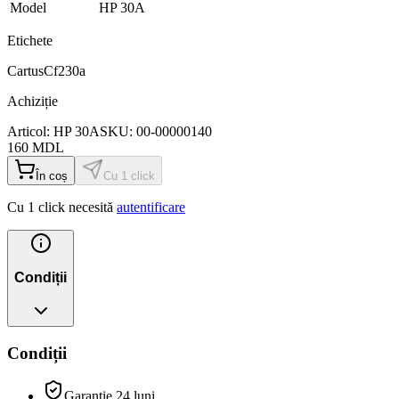
Model
HP 30A
Etichete
Cartus
Cf230a
Achiziție
Articol:
HP 30A
SKU:
00-00000140
160
MDL
În coș
Cu 1 click
Cu 1 click necesită
autentificare
Condiții
Condiții
Garanție 24 luni