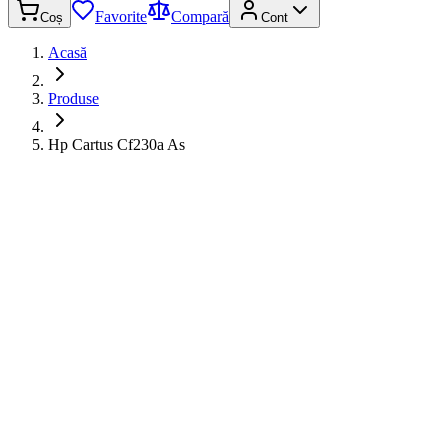
Favorite
Compară
Coș
Cont
Acasă
Produse
Hp Cartus Cf230a As