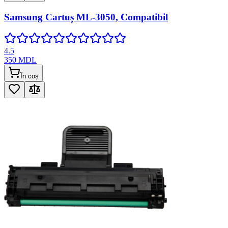
Samsung Cartuș ML-3050, Compatibil
4.5
350
MDL
În coș