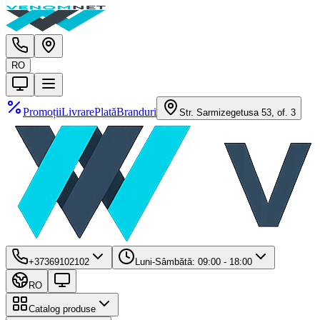
RO
Promoții
Livrare
Plată
Branduri
Str. Sarmizegetusa 53, of. 3
+37369102102
Luni-Sâmbătă: 09:00 - 18:00
RO
Catalog produse