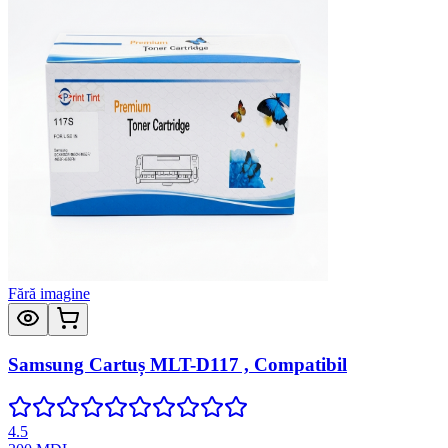
Fără imagine
Samsung Cartuș MLT-D117 , Compatibil
4.5