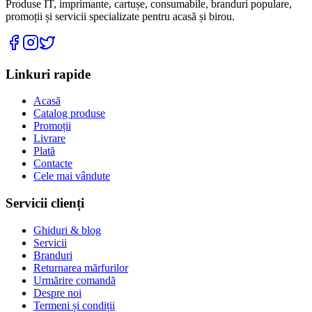
Produse IT, imprimante, cartușe, consumabile, branduri populare,
promoții și servicii specializate pentru acasă și birou.
Linkuri rapide
Acasă
Catalog produse
Promoții
Livrare
Plată
Contacte
Cele mai vândute
Servicii clienți
Ghiduri & blog
Servicii
Branduri
Returnarea mărfurilor
Urmărire comandă
Despre noi
Termeni și condiții