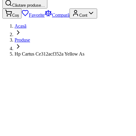
Căutare produse…
Favorite
Compară
Coș
Cont
Acasă
Produse
Hp Cartus Ce312acf352a Yellow As