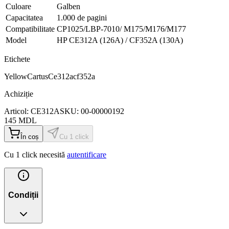
Culoare
Galben
Capacitatea
1.000 de pagini
Compatibilitate
CP1025/LBP-7010/ M175/M176/M177
Model
HP CE312A (126A) / CF352A (130A)
Etichete
Yellow
Cartus
Ce312acf352a
Achiziție
Articol:
CE312A
SKU:
00-00000192
145
MDL
În coș
Cu 1 click
Cu 1 click necesită
autentificare
Condiții