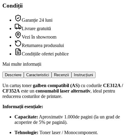
Condiții
Garanție 24 luni
Livrare gratuită
Vezi în showroom
Returnarea produsului
Condițiile ofertei publice
Mai multe informații
Descriere
Caracteristici
Recenzii
Instrucțiuni
Un cartuș toner
galben compatibil (AS)
cu codurile
CE312A /
CF352A
este un
consumabil laser alternativ
, ideal pentru
reducerea costurilor de printare.
Informații esențiale:
Capacitate:
Aproximativ 1.000de pagini (la un grad de
acoperire de 5% pe pagină).
Tehnologie:
Toner laser / Monocomponent.