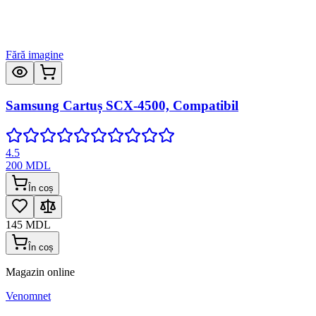
Fără imagine
Samsung Cartuș SCX-4500, Compatibil
4.5
200
MDL
În coș
145
MDL
În coș
Magazin online
Venomnet