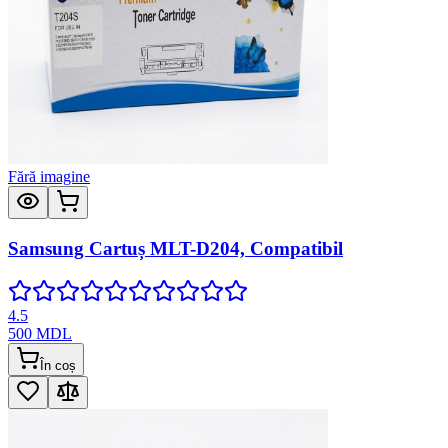
Fără imagine
Samsung Cartuș MLT-D204, Compatibil
4.5
500
MDL
În coș