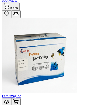
300
MDL
În coș
Fără imagine