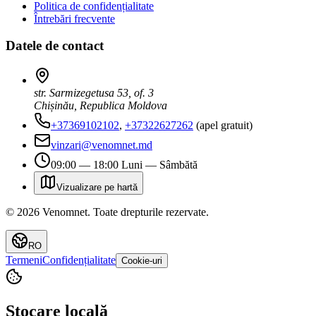
Politica de confidențialitate
Întrebări frecvente
Datele de contact
str. Sarmizegetusa 53, of. 3
Chișinău, Republica Moldova
+37369102102
,
+37322627262
(apel gratuit)
vinzari@venomnet.md
09:00 — 18:00 Luni — Sâmbătă
Vizualizare pe hartă
©
2026
Venomnet
.
Toate drepturile rezervate.
RO
Termeni
Confidențialitate
Cookie-uri
Stocare locală