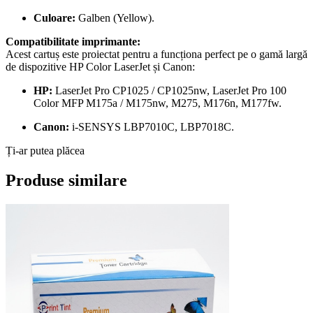
Culoare:
Galben (Yellow).
Compatibilitate imprimante:
Acest cartuș este proiectat pentru a funcționa perfect pe o gamă largă
de dispozitive HP Color LaserJet și Canon:
HP:
LaserJet Pro CP1025 / CP1025nw, LaserJet Pro 100
Color MFP M175a / M175nw, M275, M176n, M177fw.
Canon:
i-SENSYS LBP7010C, LBP7018C.
Ți-ar putea plăcea
Produse similare