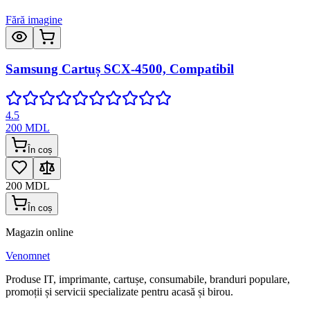
Fără imagine
Samsung Cartuș SCX-4500, Compatibil
4.5
200
MDL
În coș
200
MDL
În coș
Magazin online
Venomnet
Produse IT, imprimante, cartușe, consumabile, branduri populare,
promoții și servicii specializate pentru acasă și birou.