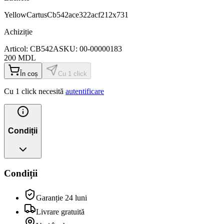
Yellow
Cartus
Cb542ace322acf212x731
Achiziție
Articol:
CB542A
SKU:
00-00000183
200
MDL
În coș
Cu 1 click
Cu 1 click necesită
autentificare
Condiții
Condiții
Garanție 24 luni
Livrare gratuită