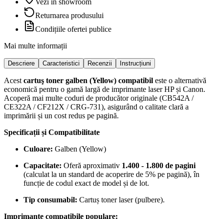
Vezi în showroom
Returnarea produsului
Condițiile ofertei publice
Mai multe informații
Descriere
Caracteristici
Recenzii
Instrucțiuni
Acest
cartuş toner galben (Yellow) compatibil
este o alternativă
economică pentru o gamă largă de imprimante laser HP și Canon.
Acoperă mai multe coduri de producător originale (CB542A /
CE322A / CF212X / CRG-731), asigurând o calitate clară a
imprimării și un cost redus pe pagină.
Specificații și Compatibilitate
Culoare:
Galben (Yellow)
Capacitate:
Oferă aproximativ
1.400 - 1.800 de pagini
(calculat la un standard de acoperire de 5% pe pagină), în
funcție de codul exact de model și de lot.
Tip consumabil:
Cartuș toner laser (pulbere).
Imprimante compatibile populare: