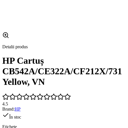
Detalii produs
HP Cartuș
CB542A/CE322A/CF212X/731
Yellow, VN
4.5
Brand:
HP
În stoc
Etichete