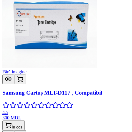
Fără imagine
Samsung Cartuș MLT-D117 , Compatibil
4.5
300
MDL
În coș