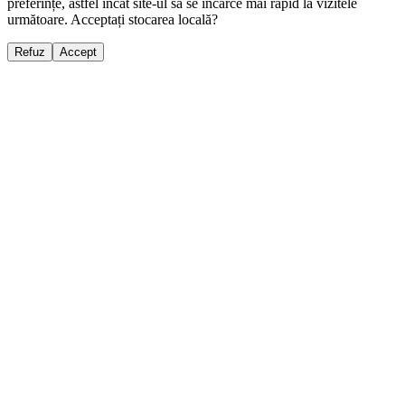
preferințe, astfel încât site-ul să se încarce mai rapid la vizitele
următoare. Acceptați stocarea locală?
Refuz
Accept