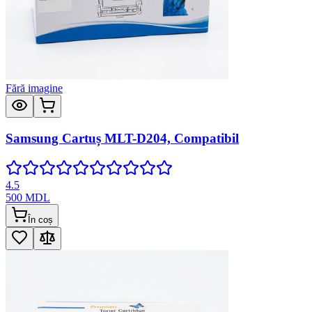
Fără imagine
Samsung Cartuș MLT-D204, Compatibil
4.5
500
MDL
În coș