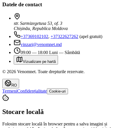
Datele de contact
str. Sarmizegetusa 53, of. 3
Chișinău, Republica Moldova
+37369102102
,
+37322627262
(apel gratuit)
vinzari@venomnet.md
09:00 — 18:00 Luni — Sâmbătă
Vizualizare pe hartă
©
2026
Venomnet
.
Toate drepturile rezervate.
RO
Termeni
Confidențialitate
Cookie-uri
Stocare locală
Folosim stocare locală în browser pentru a salva imagini și