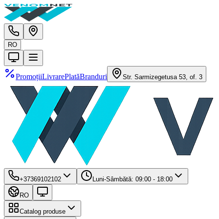
RO
Promoții
Livrare
Plată
Branduri
Str. Sarmizegetusa 53, of. 3
+37369102102
Luni-Sâmbătă: 09:00 - 18:00
RO
Catalog produse