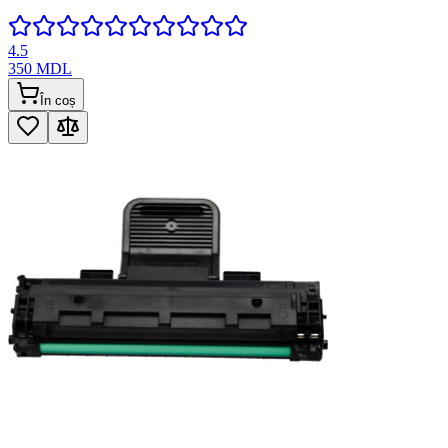
4.5
350
MDL
În coș