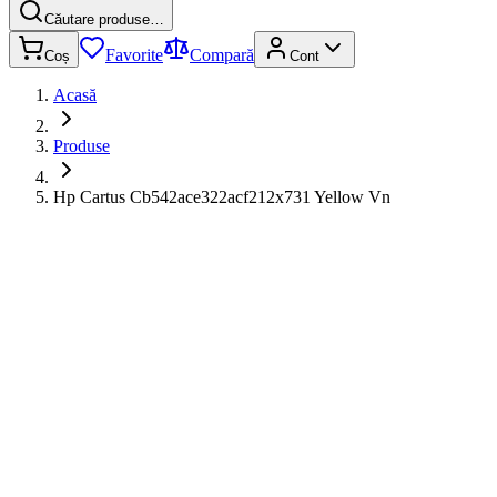
Căutare produse…
Favorite
Compară
Coș
Cont
Acasă
Produse
Hp Cartus Cb542ace322acf212x731 Yellow Vn