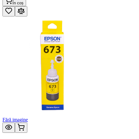
În coș
Fără imagine