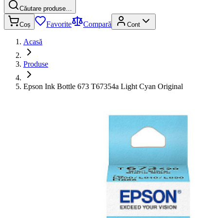
Căutare produse…
Favorite
Compară
Coș
Cont
Acasă
Produse
Epson Ink Bottle 673 T67354a Light Cyan Original