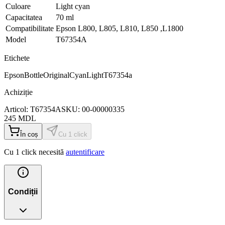
Culoare
Light cyan
Capacitatea
70 ml
Compatibilitate
Epson L800, L805, L810, L850 ,L1800
Model
T67354A
Etichete
Epson
Bottle
Original
Cyan
Light
T67354a
Achiziție
Articol:
T67354A
SKU:
00-00000335
245
MDL
În coș
Cu 1 click
Cu 1 click necesită
autentificare
Condiții