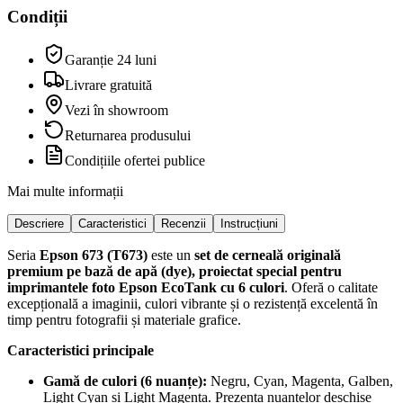
Condiții
Garanție 24 luni
Livrare gratuită
Vezi în showroom
Returnarea produsului
Condițiile ofertei publice
Mai multe informații
Descriere
Caracteristici
Recenzii
Instrucțiuni
Seria
Epson 673 (T673)
este un
set de cerneală originală
premium pe bază de apă (dye), proiectat special pentru
imprimantele foto Epson EcoTank cu 6 culori
. Oferă o calitate
excepțională a imaginii, culori vibrante și o rezistență excelentă în
timp pentru fotografii și materiale grafice.
Caracteristici principale
Gamă de culori (6 nuanțe):
Negru, Cyan, Magenta, Galben,
Light Cyan și Light Magenta. Prezența nuanțelor deschise