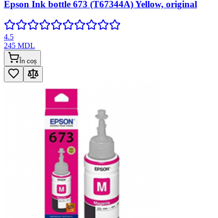
Epson Ink bottle 673 (T67344A) Yellow, original
4.5
245
MDL
În coș