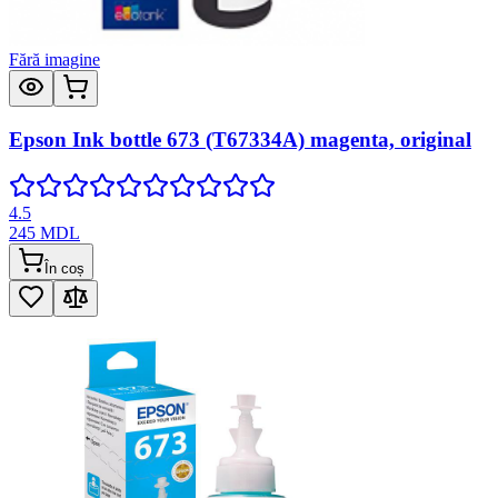
Fără imagine
Epson Ink bottle 673 (T67334A) magenta, original
4.5
245
MDL
În coș