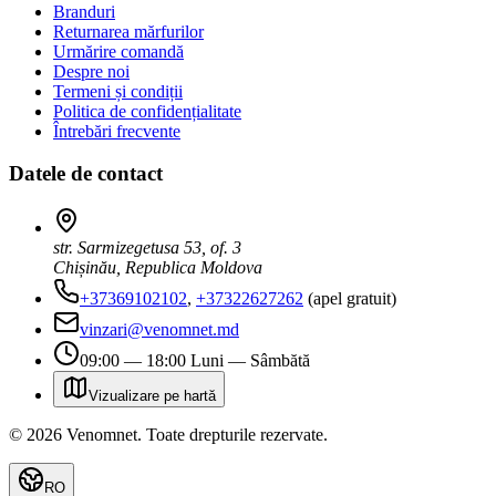
Branduri
Returnarea mărfurilor
Urmărire comandă
Despre noi
Termeni și condiții
Politica de confidențialitate
Întrebări frecvente
Datele de contact
str. Sarmizegetusa 53, of. 3
Chișinău, Republica Moldova
+37369102102
,
+37322627262
(apel gratuit)
vinzari@venomnet.md
09:00 — 18:00 Luni — Sâmbătă
Vizualizare pe hartă
©
2026
Venomnet
.
Toate drepturile rezervate.
RO