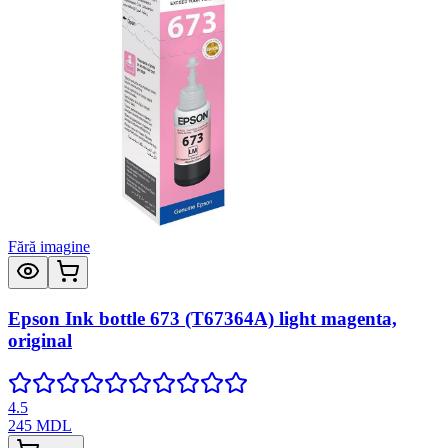
Fără imagine
Epson Ink bottle 673 (T67364A) light magenta,
original
4.5
245
MDL