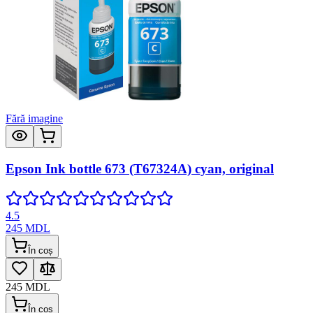
Fără imagine
Epson Ink bottle 673 (T67324A) cyan, original
4.5
245
MDL
În coș
245
MDL
În coș