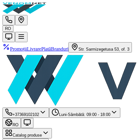
RO
Promoții
Livrare
Plată
Branduri
Str. Sarmizegetusa 53, of. 3
+37369102102
Luni-Sâmbătă: 09:00 - 18:00
RO
Catalog produse