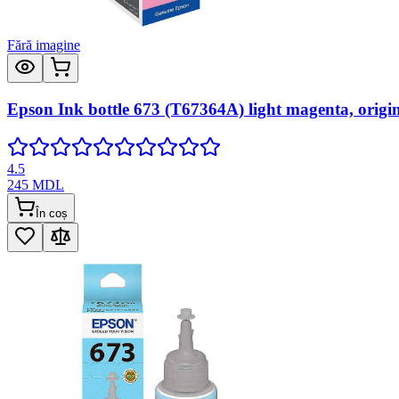
Fără imagine
Epson Ink bottle 673 (T67364A) light magenta, origi
4.5
245
MDL
În coș