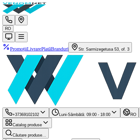
RO
Promoții
Livrare
Plată
Branduri
Str. Sarmizegetusa 53, of. 3
+37369102102
Luni-Sâmbătă: 09:00 - 18:00
RO
Catalog produse
Căutare produse…