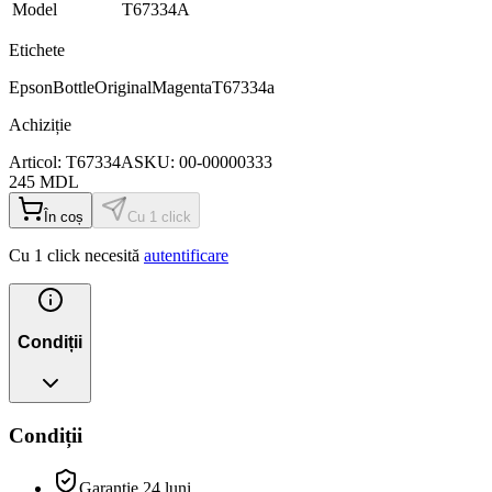
Model
T67334A
Etichete
Epson
Bottle
Original
Magenta
T67334a
Achiziție
Articol:
T67334A
SKU:
00-00000333
245
MDL
În coș
Cu 1 click
Cu 1 click necesită
autentificare
Condiții
Condiții
Garanție 24 luni