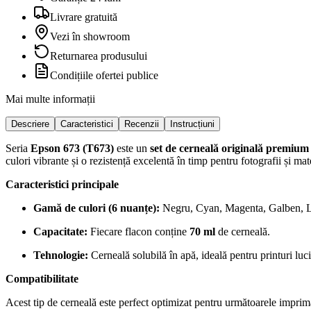
Livrare gratuită
Vezi în showroom
Returnarea produsului
Condițiile ofertei publice
Mai multe informații
Descriere
Caracteristici
Recenzii
Instrucțiuni
Seria
Epson 673 (T673)
este un
set de cerneală originală premium
culori vibrante și o rezistență excelentă în timp pentru fotografii și mat
Caracteristici principale
Gamă de culori (6 nuanțe):
Negru, Cyan, Magenta, Galben, Ligh
Capacitate:
Fiecare flacon conține
70 ml
de cerneală.
Tehnologie:
Cerneală solubilă în apă, ideală pentru printuri luci
Compatibilitate
Acest tip de cerneală este perfect optimizat pentru următoarele imprim