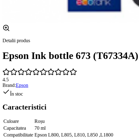
Detalii produs
Epson Ink bottle 673 (T67334A)
4.5
Brand:
Epson
În stoc
Caracteristici
Culoare
Roșu
Capacitatea
70 ml
Compatibilitate
Epson L800, L805, L810, L850 ,L1800