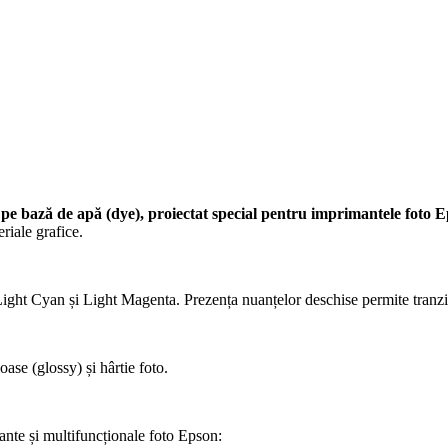
 pe bază de apă (dye), proiectat special pentru imprimantele foto 
eriale grafice.
t Cyan și Light Magenta. Prezența nuanțelor deschise permite tranziții 
oase (glossy) și hârtie foto.
ante și multifuncționale foto Epson: