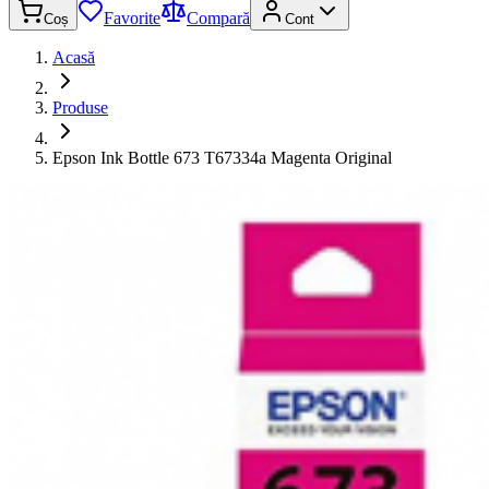
Favorite
Compară
Coș
Cont
Acasă
Produse
Epson Ink Bottle 673 T67334a Magenta Original