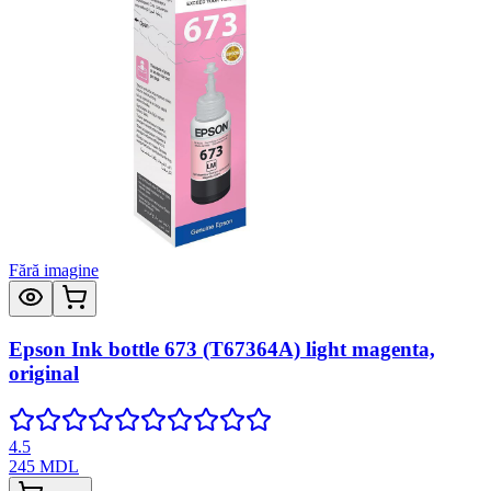
Fără imagine
Epson Ink bottle 673 (T67364A) light magenta,
original
4.5
245
MDL