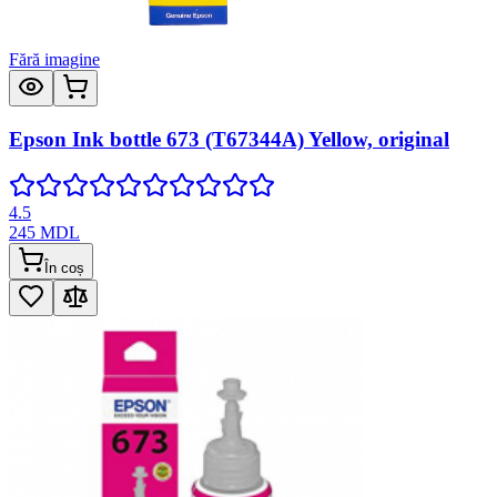
Fără imagine
Epson Ink bottle 673 (T67344A) Yellow, original
4.5
245
MDL
În coș