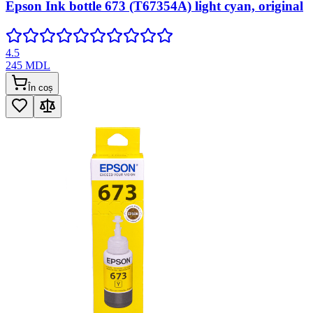
Epson Ink bottle 673 (T67354A) light cyan, original
4.5
245
MDL
În coș