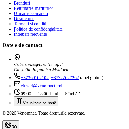
Branduri
Returnarea mărfurilor
Urmărire comandă
Despre noi
Termeni și condiții
Politica de confidențialitate
Întrebări frecvente
Datele de contact
str. Sarmizegetusa 53, of. 3
Chișinău, Republica Moldova
+37369102102
,
+37322627262
(apel gratuit)
vinzari@venomnet.md
09:00 — 18:00 Luni — Sâmbătă
Vizualizare pe hartă
©
2026
Venomnet
.
Toate drepturile rezervate.
RO