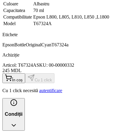
Culoare
Albastru
Capacitatea
70 ml
Compatibilitate
Epson L800, L805, L810, L850 ,L1800
Model
T67324A
Etichete
Epson
Bottle
Original
Cyan
T67324a
Achiziție
Articol:
T67324A
SKU:
00-00000332
245
MDL
În coș
Cu 1 click
Cu 1 click necesită
autentificare
Condiții