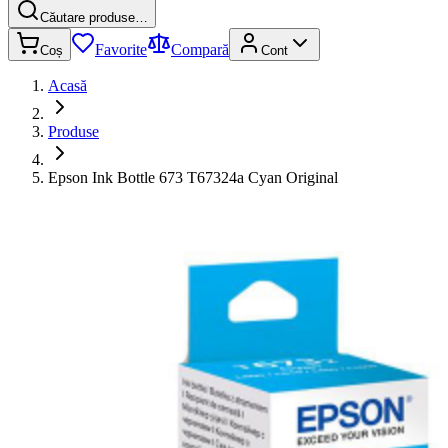
Căutare produse…
Favorite
Compară
Coș
Cont
Acasă
Produse
Epson Ink Bottle 673 T67324a Cyan Original