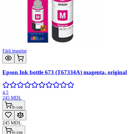
Fără imagine
Epson Ink bottle 673 (T67334A) magenta, original
4.5
245
MDL
În coș
245
MDL
În coș