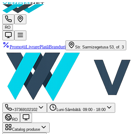
RO
Promoții
Livrare
Plată
Branduri
Str. Sarmizegetusa 53, of. 3
+37369102102
Luni-Sâmbătă: 09:00 - 18:00
RO
Catalog produse