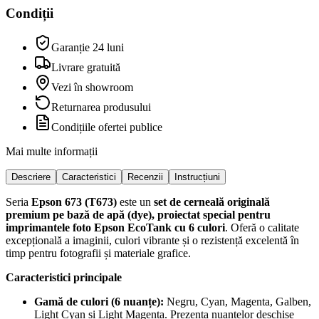
Condiții
Garanție 24 luni
Livrare gratuită
Vezi în showroom
Returnarea produsului
Condițiile ofertei publice
Mai multe informații
Descriere
Caracteristici
Recenzii
Instrucțiuni
Seria
Epson 673 (T673)
este un
set de cerneală originală
premium pe bază de apă (dye), proiectat special pentru
imprimantele foto Epson EcoTank cu 6 culori
. Oferă o calitate
excepțională a imaginii, culori vibrante și o rezistență excelentă în
timp pentru fotografii și materiale grafice.
Caracteristici principale
Gamă de culori (6 nuanțe):
Negru, Cyan, Magenta, Galben,
Light Cyan și Light Magenta. Prezența nuanțelor deschise