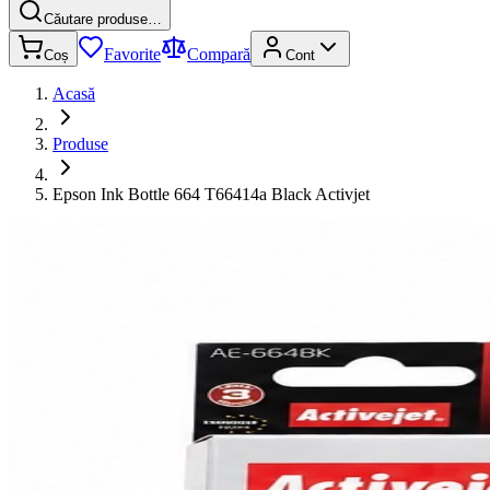
Căutare produse…
Favorite
Compară
Coș
Cont
Acasă
Produse
Epson Ink Bottle 664 T66414a Black Activjet