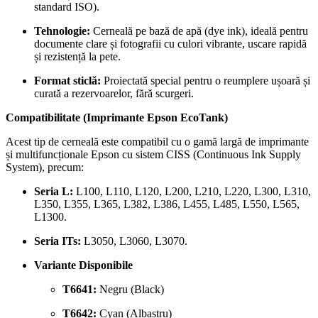
standard ISO).
Tehnologie:
Cerneală pe bază de apă (dye ink), ideală pentru
documente clare și fotografii cu culori vibrante, uscare rapidă
și rezistență la pete.
Format sticlă:
Proiectată special pentru o reumplere ușoară și
curată a rezervoarelor, fără scurgeri.
Compatibilitate (Imprimante Epson EcoTank)
Acest tip de cerneală este compatibil cu o gamă largă de imprimante
și multifuncționale Epson cu sistem CISS (Continuous Ink Supply
System), precum:
Seria L:
L100, L110, L120, L200, L210, L220, L300, L310,
L350, L355, L365, L382, L386, L455, L485, L550, L565,
L1300.
Seria ITs:
L3050, L3060, L3070.
Variante Disponibile
T6641:
Negru (Black)
T6642:
Cyan (Albastru)