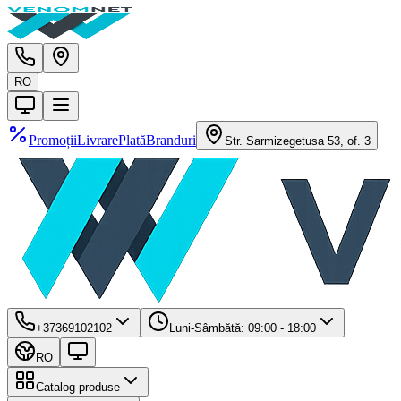
RO
Promoții
Livrare
Plată
Branduri
Str. Sarmizegetusa 53, of. 3
+37369102102
Luni-Sâmbătă: 09:00 - 18:00
RO
Catalog produse