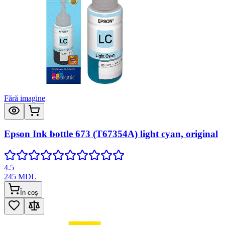
Fără imagine
Epson Ink bottle 673 (T67354A) light cyan, original
4.5
245
MDL
În coș