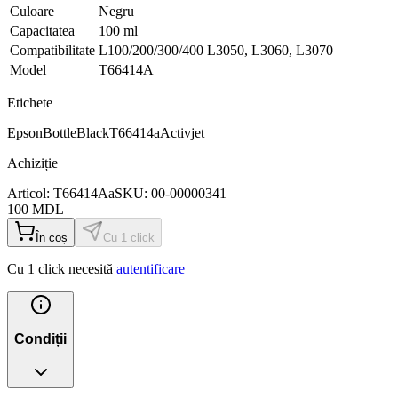
Culoare
Negru
Capacitatea
100 ml
Compatibilitate
L100/200/300/400 L3050, L3060, L3070
Model
T66414A
Etichete
Epson
Bottle
Black
T66414a
Activjet
Achiziție
Articol:
T66414Aa
SKU:
00-00000341
100
MDL
În coș
Cu 1 click
Cu 1 click necesită
autentificare
Condiții