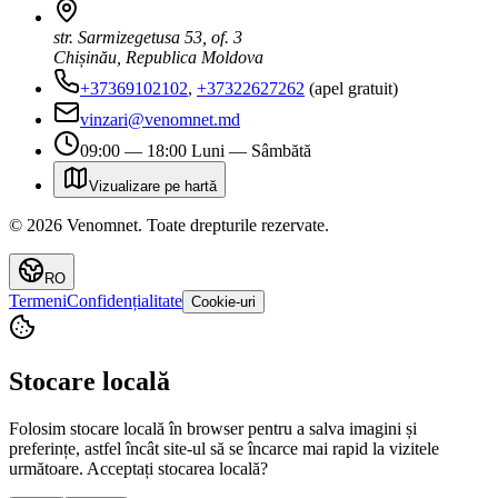
str. Sarmizegetusa 53, of. 3
Chișinău, Republica Moldova
+37369102102
,
+37322627262
(apel gratuit)
vinzari@venomnet.md
09:00 — 18:00 Luni — Sâmbătă
Vizualizare pe hartă
©
2026
Venomnet
.
Toate drepturile rezervate.
RO
Termeni
Confidențialitate
Cookie-uri
Stocare locală
Folosim stocare locală în browser pentru a salva imagini și
preferințe, astfel încât site-ul să se încarce mai rapid la vizitele
următoare. Acceptați stocarea locală?