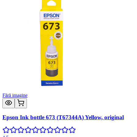
Fără imagine
Epson Ink bottle 673 (T67344A) Yellow, original