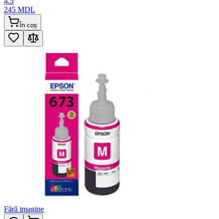
4.5
245
MDL
În coș
Fără imagine