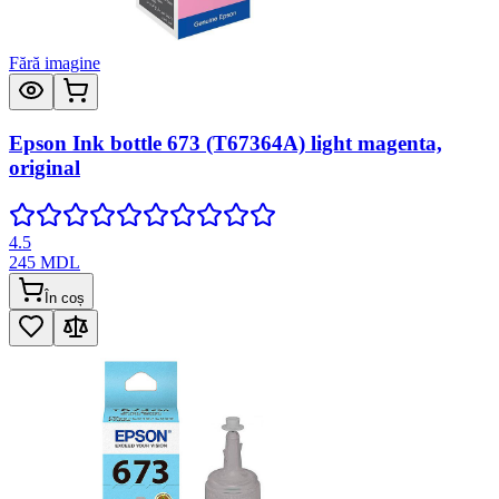
Fără imagine
Epson Ink bottle 673 (T67364A) light magenta,
original
4.5
245
MDL
În coș