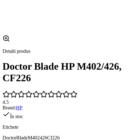
Detalii produs
Doctor Blade HP M402/426,
CF226
4.5
Brand:
HP
În stoc
Etichete
Doctor
Blade
M402426
Cf226