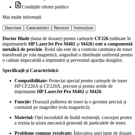
Condițiile ofertei publice
Mai multe informații
Descriere
Caracteristici
Recenzii
Instrucțiuni
Doctor Blade
(lama de dozare) pentru cartușele
CF226
(utilizate în
imprimantele
HP LaserJet Pro M402
și
M426
)
este o componentă
metalică de precizie
. Rolul său este de a controla cantitatea de toner
transferată pe rola magnetică, asigurând o distribuție uniformă pentru
o calitate impecabilă a imprimării și prevenind apariția dungilor.
Specificații și Caracteristici:
Compatibilitate:
Proiectat special pentru cartușele de toner
HP CF226A și CF226X, precum și pentru seriile de
imprimante
HP LaserJet Pro M402
și
M426
.
Funcție:
Dozează pulberea de toner la o grosime precisă și
constantă pe magroller (rola magnetică).
Material:
Oțel inoxidabil de înaltă rezistență, conceput pentru
a rezista la uzura mecanică generată de particulele de toner.
Probleme comune rezolvate:
Înlocuirea unei lame de dozare