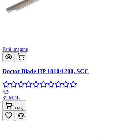
Fără imagine
Doctor Blade HP 1010/1200, SCC
4.5
35
MDL
În coș