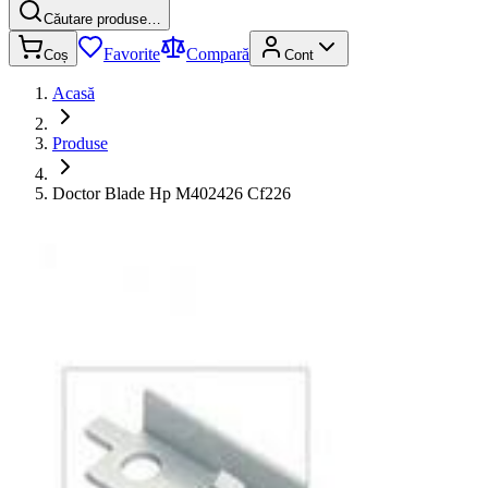
Căutare produse…
Favorite
Compară
Coș
Cont
Acasă
Produse
Doctor Blade Hp M402426 Cf226