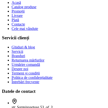
Acasă
Catalog produse
Promoții
Livrare
Plată
Contacte
Cele mai vândute
Servicii clienți
Ghiduri & blog
Servicii
Branduri
Returnarea mărfurilor
Urmărire comandă
Despre noi
Termeni și condiții
Politica de confidențialitate
Întrebări frecvente
Datele de contact
str. Sarmizegetusa 53, of. 3