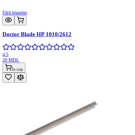
Fără imagine
Doctor Blade HP 1010/2612
4.5
20
MDL
În coș