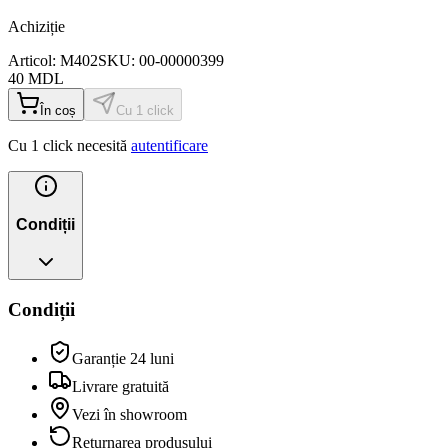
Achiziție
Articol:
M402
SKU:
00-00000399
40
MDL
În coș
Cu 1 click
Cu 1 click necesită
autentificare
Condiții
Condiții
Garanție 24 luni
Livrare gratuită
Vezi în showroom
Returnarea produsului