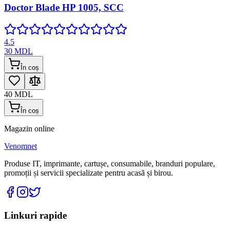
Doctor Blade HP 1005, SCC
4.5
30
MDL
În coș
40
MDL
În coș
Magazin online
Venomnet
Produse IT, imprimante, cartușe, consumabile, branduri populare,
promoții și servicii specializate pentru acasă și birou.
Linkuri rapide