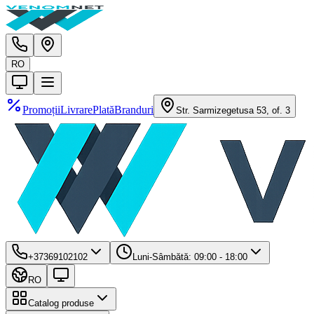
RO
Promoții
Livrare
Plată
Branduri
Str. Sarmizegetusa 53, of. 3
+37369102102
Luni-Sâmbătă: 09:00 - 18:00
RO
Catalog produse