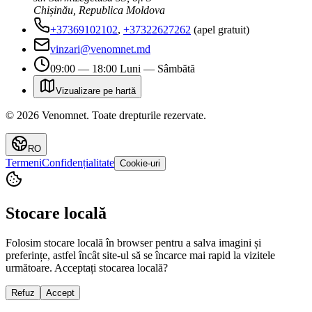
Chișinău, Republica Moldova
+37369102102
,
+37322627262
(apel gratuit)
vinzari@venomnet.md
09:00 — 18:00 Luni — Sâmbătă
Vizualizare pe hartă
©
2026
Venomnet
.
Toate drepturile rezervate.
RO
Termeni
Confidențialitate
Cookie-uri
Stocare locală
Folosim stocare locală în browser pentru a salva imagini și
preferințe, astfel încât site-ul să se încarce mai rapid la vizitele
următoare. Acceptați stocarea locală?
Refuz
Accept