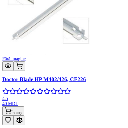
Fără imagine
Doctor Blade HP M402/426, CF226
4.5
40
MDL
În coș