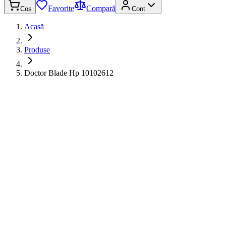
Favorite
Compară
Coș
Cont
Acasă
Produse
Doctor Blade Hp 10102612