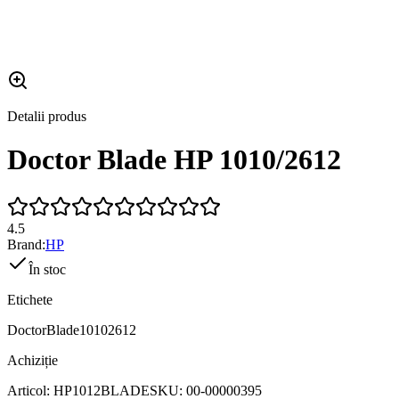
Detalii produs
Doctor Blade HP 1010/2612
4.5
Brand:
HP
În stoc
Etichete
Doctor
Blade
10102612
Achiziție
Articol:
HP1012BLADE
SKU:
00-00000395