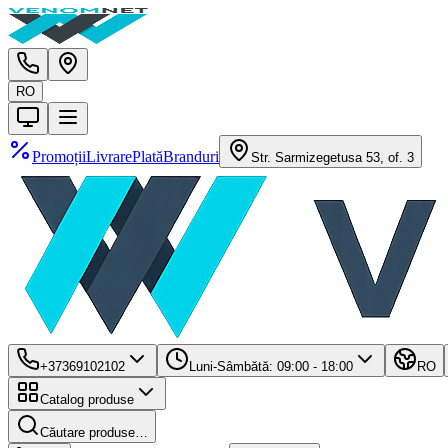
RO
Promoții
Livrare
Plată
Branduri
Str. Sarmizegetusa 53, of. 3
+37369102102
Luni-Sâmbătă: 09:00 - 18:00
RO
Catalog produse
Căutare produse…