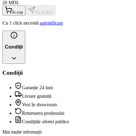
20
MDL
În coș
Cu 1 click
Cu 1 click necesită
autentificare
Condiții
Condiții
Garanție 24 luni
Livrare gratuită
Vezi în showroom
Returnarea produsului
Condițiile ofertei publice
Mai multe informații