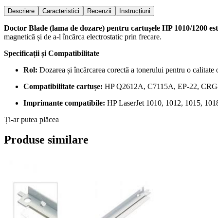
Descriere
Caracteristici
Recenzii
Instrucțiuni
Doctor Blade (lama de dozare)
pentru cartușele HP 1010/1200 est
magnetică și de a-l încărca electrostatic prin frecare.
Specificații și Compatibilitate
Rol:
Dozarea și încărcarea corectă a tonerului pentru o calitate 
Compatibilitate cartușe:
HP Q2612A, C7115A, EP-22, CRG
Imprimante compatibile:
HP LaserJet 1010, 1012, 1015, 101
Ți-ar putea plăcea
Produse similare