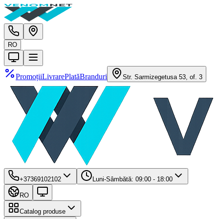
RO
Promoții
Livrare
Plată
Branduri
Str. Sarmizegetusa 53, of. 3
+37369102102
Luni-Sâmbătă: 09:00 - 18:00
RO
Catalog produse