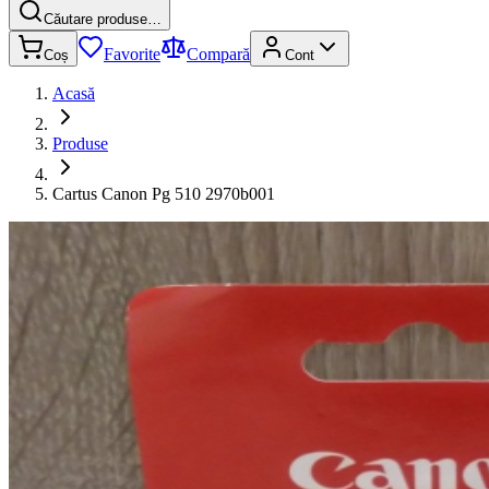
Căutare produse…
Favorite
Compară
Coș
Cont
Acasă
Produse
Cartus Canon Pg 510 2970b001