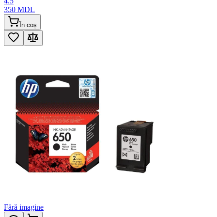
4.5
350
MDL
În coș
Fără imagine