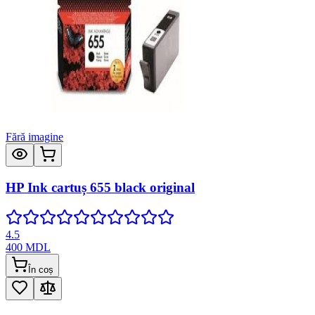
Fără imagine
HP Ink cartuș 655 black original
4.5
400
MDL
În coș