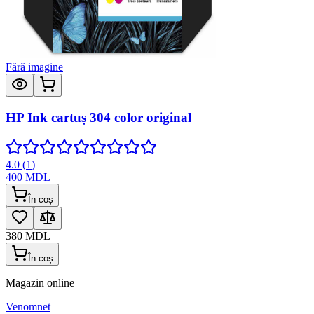
Fără imagine
HP Ink cartuș 304 color original
4.0
(
1
)
400
MDL
În coș
380
MDL
În coș
Magazin online
Venomnet