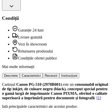
Condiții
Garanție 24 luni
Livrare gratuită
Vezi în showroom
Returnarea produsului
Condițiile ofertei publice
Mai multe informații
Descriere
Caracteristici
Recenzii
Instrucțiuni
Cartușul
Canon PG-510 (2970B001)
este un
consumabil original
de tip inkjet, de culoare negru (black), conceput special pentru
o gamă largă de imprimante Canon PIXMA, oferind o calitate
superioară a imprimării pentru documente și fotografii
. [
1
]
Iată principalele caracteristici ale acestui produs: