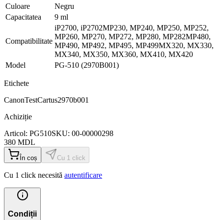
Culoare
Negru
Capacitatea
9 ml
iP2700, iP2702MP230, MP240, MP250, MP252,
MP260, MP270, MP272, MP280, MP282MP480,
Compatibilitate
MP490, MP492, MP495, MP499MX320, MX330,
MX340, MX350, MX360, MX410, MX420
Model
PG-510 (2970B001)
Etichete
Canon
Test
Cartus
2970b001
Achiziție
Articol:
PG510
SKU:
00-00000298
380
MDL
În coș
Cu 1 click
Cu 1 click necesită
autentificare
Condiții