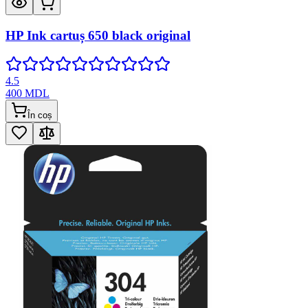
HP Ink cartuș 650 black original
4.5
400
MDL
În coș