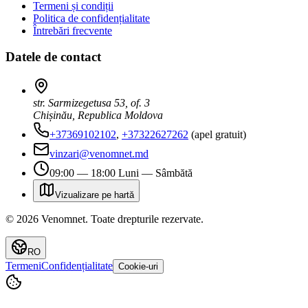
Termeni și condiții
Politica de confidențialitate
Întrebări frecvente
Datele de contact
str. Sarmizegetusa 53, of. 3
Chișinău, Republica Moldova
+37369102102
,
+37322627262
(apel gratuit)
vinzari@venomnet.md
09:00 — 18:00 Luni — Sâmbătă
Vizualizare pe hartă
©
2026
Venomnet
.
Toate drepturile rezervate.
RO
Termeni
Confidențialitate
Cookie-uri