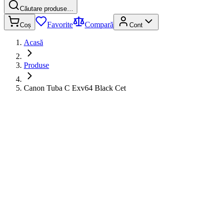
Căutare produse…
Favorite
Compară
Coș
Cont
Acasă
Produse
Canon Tuba C Exv64 Black Cet