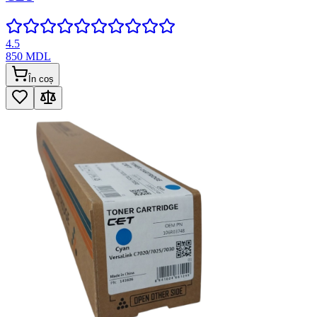
4.5
850
MDL
În coș