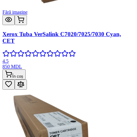
Fără imagine
Xerox Tuba VerSalink C7020/7025/7030 Cyan,
CET
4.5
850
MDL
În coș