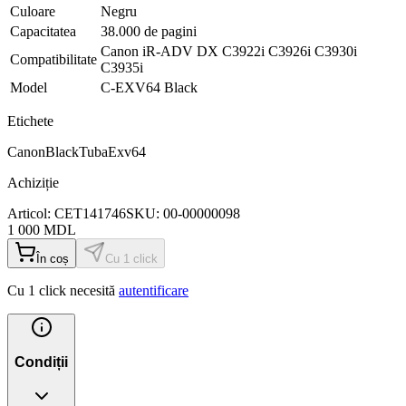
Culoare
Negru
Capacitatea
38.000 de pagini
Canon iR-ADV DX C3922i C3926i C3930i
Compatibilitate
C3935i
Model
C-EXV64 Black
Etichete
Canon
Black
Tuba
Exv64
Achiziție
Articol:
CET141746
SKU:
00-00000098
1 000
MDL
În coș
Cu 1 click
Cu 1 click necesită
autentificare
Condiții