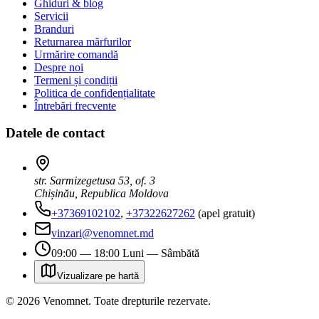
Ghiduri & blog
Servicii
Branduri
Returnarea mărfurilor
Urmărire comandă
Despre noi
Termeni și condiții
Politica de confidențialitate
Întrebări frecvente
Datele de contact
str. Sarmizegetusa 53, of. 3
Chișinău, Republica Moldova
+37369102102
,
+37322627262
(apel gratuit)
vinzari@venomnet.md
09:00 — 18:00 Luni — Sâmbătă
Vizualizare pe hartă
©
2026
Venomnet
.
Toate drepturile rezervate.