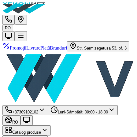
RO
Promoții
Livrare
Plată
Branduri
Str. Sarmizegetusa 53, of. 3
+37369102102
Luni-Sâmbătă: 09:00 - 18:00
RO
Catalog produse