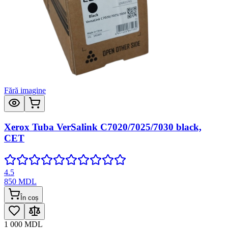
Fără imagine
Xerox Tuba VerSalink C7020/7025/7030 black,
CET
4.5
850
MDL
În coș
1 000
MDL