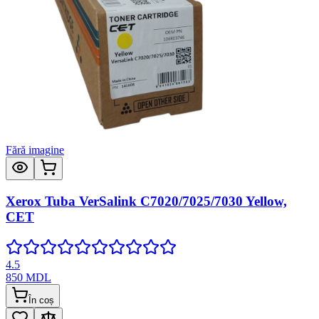
Fără imagine
Xerox Tuba VerSalink C7020/7025/7030 Yellow,
CET
4.5
850
MDL
În coș