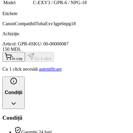
Model
C-EXV3 / GPR-6 / NPG-18
Etichete
Canon
Compatibil
Tuba
Exv3gpr6npg18
Achiziție
Articol:
GPR-6
SKU:
00-00000087
150
MDL
În coș
Cu 1 click
Cu 1 click necesită
autentificare
Condiții
Condiții
Garanție 24 luni