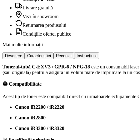
Livrare gratuită
Vezi în showroom
Returnarea produsului
Condițiile ofertei publice
Mai multe informații
Descriere
Caracteristici
Recenzii
Instrucțiuni
Tonerul-tubă C-EXV3 / GPR-6 / NPG-18
este un consumabil laser 
(sau originală) pentru a asigura un volum mare de imprimare la un cos
🖨️ Compatibilitate
Acest tip de toner este compatibil direct cu următoarele echipamente 
Canon iR2200 / iR2220
Canon iR2800
Canon iR3300 / iR3320
📊 Specificații principale