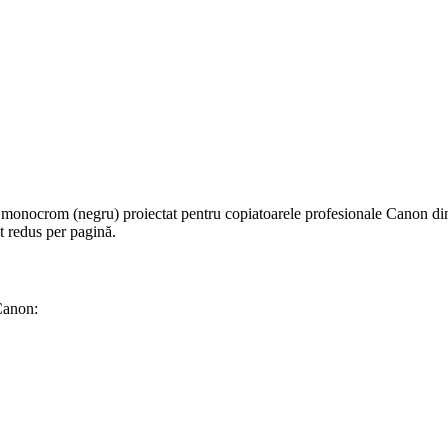
monocrom (negru) proiectat pentru copiatoarele profesionale Canon din se
t redus per pagină.
Canon: