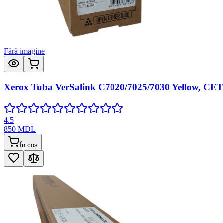
Fără imagine
Xerox Tuba VerSalink C7020/7025/7030 Yellow, CET
4.5
850
MDL
În coș