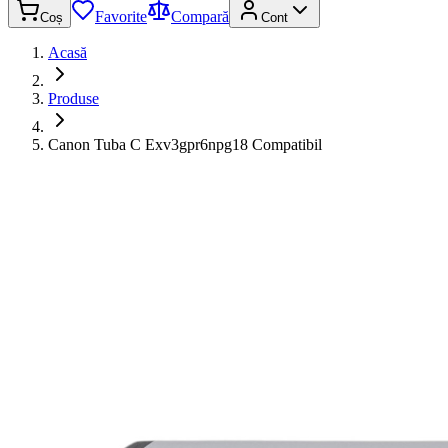
Favorite
Compară
Coș
Cont
Acasă
Produse
Canon Tuba C Exv3gpr6npg18 Compatibil