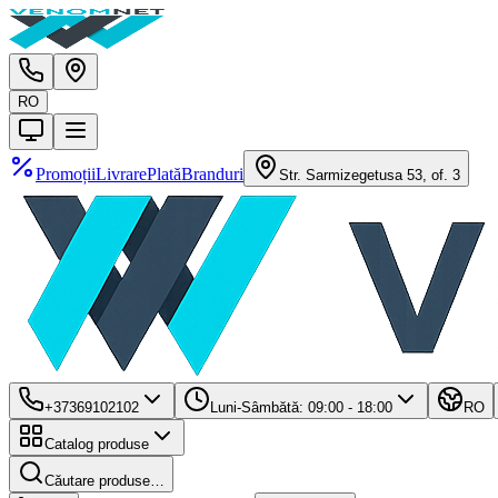
RO
Promoții
Livrare
Plată
Branduri
Str. Sarmizegetusa 53, of. 3
+37369102102
Luni-Sâmbătă: 09:00 - 18:00
RO
Catalog produse
Căutare produse…