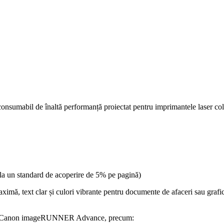
onsumabil de înaltă performanță proiectat pentru imprimantele laser col
 la un standard de acoperire de 5% pe pagină)
ximă, text clar și culori vibrante pentru documente de afaceri sau grafi
ionale Canon imageRUNNER Advance, precum: