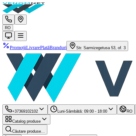
RO
Promoții
Livrare
Plată
Branduri
Str. Sarmizegetusa 53, of. 3
+37369102102
Luni-Sâmbătă: 09:00 - 18:00
RO
Catalog produse
Căutare produse…