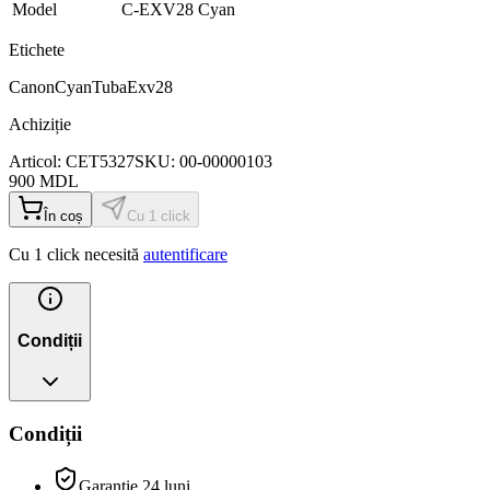
Model
C-EXV28 Cyan
Etichete
Canon
Cyan
Tuba
Exv28
Achiziție
Articol:
CET5327
SKU:
00-00000103
900
MDL
În coș
Cu 1 click
Cu 1 click necesită
autentificare
Condiții
Condiții
Garanție 24 luni