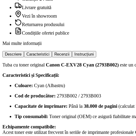
Livrare gratuită
Vezi în showroom
Returnarea produsului
Condițiile ofertei publice
Mai multe informații
Descriere
Caracteristici
Recenzii
Instrucțiuni
Tuba cu toner original
Canon C-EXV28 Cyan (2793B002)
este un c
Caracteristici și Specificații:
Culoare:
Cyan (Albastru)
Cod de producător:
2793B002 / 2793B003
Capacitate de imprimare:
Până la
38.000 de pagini
(calculat
Tip consumabil:
Toner original (OEM) ce asigură fiabilitate ma
Echipamente compatibile:
Acest toner este utilizat frecvent în seriile de imprimante profes