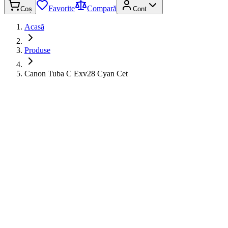
Favorite
Compară
Coș
Cont
Acasă
Produse
Canon Tuba C Exv28 Cyan Cet