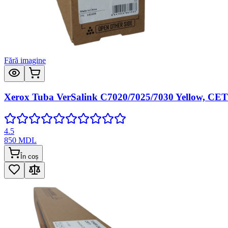
Fără imagine
Xerox Tuba VerSalink C7020/7025/7030 Yellow, CET
4.5
850
MDL
În coș