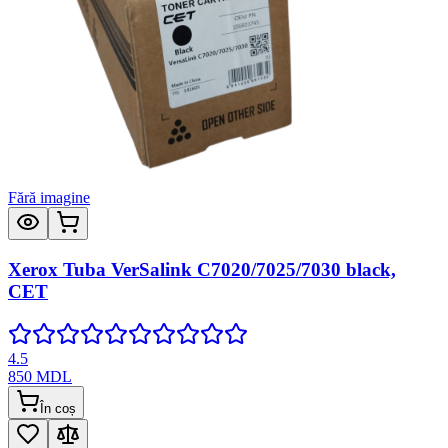
Fără imagine
Xerox Tuba VerSalink C7020/7025/7030 black,
CET
4.5
850
MDL
În coș