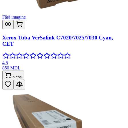
Fără imagine
Xerox Tuba VerSalink C7020/7025/7030 Cyan,
CET
4.5
850
MDL
În coș