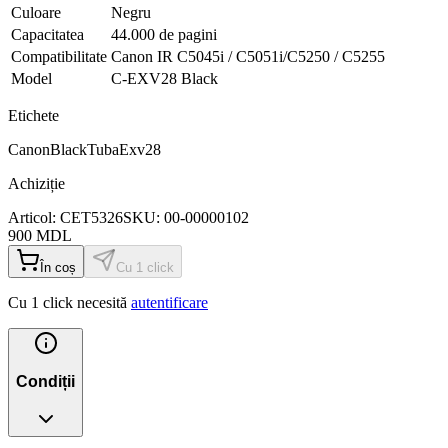
Culoare
Negru
Capacitatea
44.000 de pagini
Compatibilitate
Canon IR C5045i / C5051i/C5250 / C5255
Model
C-EXV28 Black
Etichete
Canon
Black
Tuba
Exv28
Achiziție
Articol:
CET5326
SKU:
00-00000102
900
MDL
În coș
Cu 1 click
Cu 1 click necesită
autentificare
Condiții