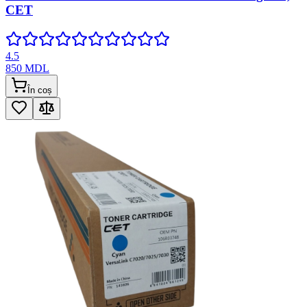
CET
4.5
850
MDL
În coș