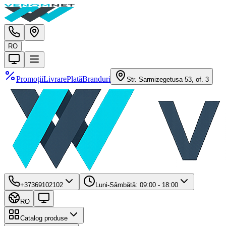
RO
Promoții
Livrare
Plată
Branduri
Str. Sarmizegetusa 53, of. 3
+37369102102
Luni-Sâmbătă: 09:00 - 18:00
RO
Catalog produse