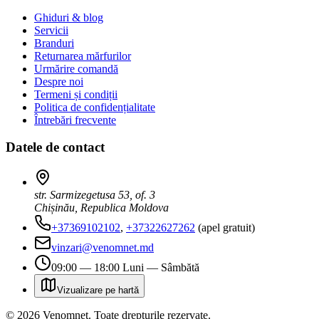
Ghiduri & blog
Servicii
Branduri
Returnarea mărfurilor
Urmărire comandă
Despre noi
Termeni și condiții
Politica de confidențialitate
Întrebări frecvente
Datele de contact
str. Sarmizegetusa 53, of. 3
Chișinău, Republica Moldova
+37369102102
,
+37322627262
(apel gratuit)
vinzari@venomnet.md
09:00 — 18:00 Luni — Sâmbătă
Vizualizare pe hartă
©
2026
Venomnet
.
Toate drepturile rezervate.