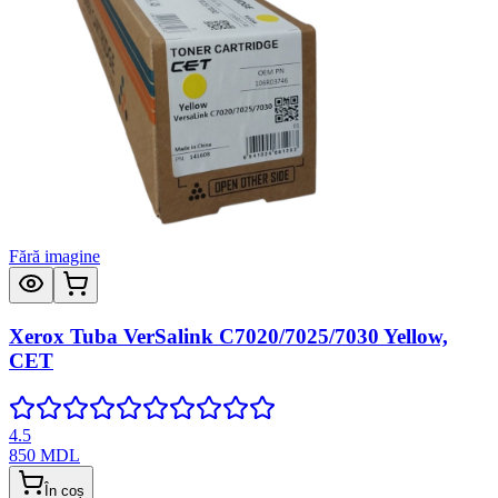
Fără imagine
Xerox Tuba VerSalink C7020/7025/7030 Yellow,
CET
4.5
850
MDL
În coș