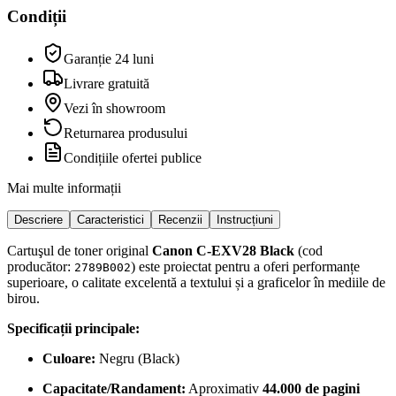
Condiții
Garanție 24 luni
Livrare gratuită
Vezi în showroom
Returnarea produsului
Condițiile ofertei publice
Mai multe informații
Descriere
Caracteristici
Recenzii
Instrucțiuni
Cartuşul de toner original
Canon C-EXV28 Black
(cod
producător:
) este proiectat pentru a oferi performanțe
2789B002
superioare, o calitate excelentă a textului și a graficelor în mediile de
birou.
Specificații principale:
Culoare:
Negru (Black)
Capacitate/Randament:
Aproximativ
44.000 de pagini