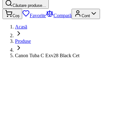
Căutare produse…
Favorite
Compară
Coș
Cont
Acasă
Produse
Canon Tuba C Exv28 Black Cet