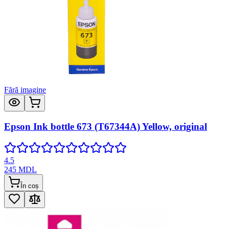
Fără imagine
Epson Ink bottle 673 (T67344A) Yellow, original
4.5
245
MDL
În coș