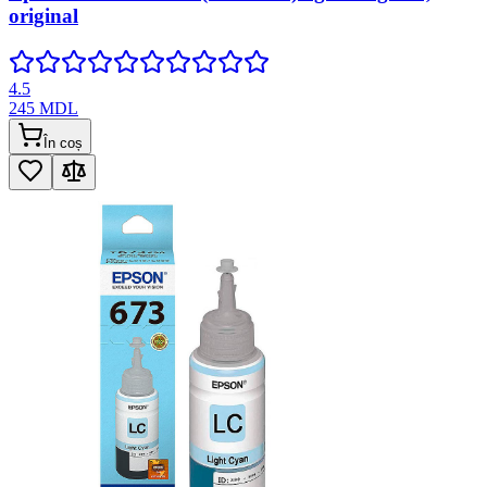
original
4.5
245
MDL
În coș