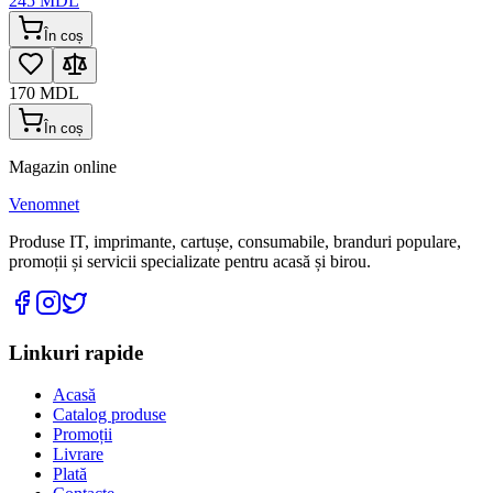
245
MDL
În coș
170
MDL
În coș
Magazin online
Venomnet
Produse IT, imprimante, cartușe, consumabile, branduri populare,
promoții și servicii specializate pentru acasă și birou.
Linkuri rapide
Acasă
Catalog produse
Promoții
Livrare
Plată