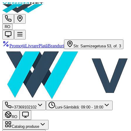
RO
Promoții
Livrare
Plată
Branduri
Str. Sarmizegetusa 53, of. 3
+37369102102
Luni-Sâmbătă: 09:00 - 18:00
RO
Catalog produse