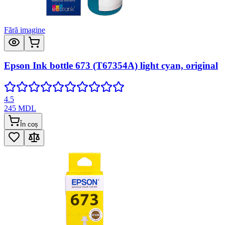
Fără imagine
Epson Ink bottle 673 (T67354A) light cyan, original
4.5
245
MDL
În coș