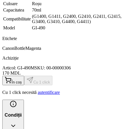
Culoare
Roșu
Capacitatea
70ml
(G1400, G1411, G2400, G2410, G2411, G2415,
Compatibilitate
G3400, G3410, G4400, G4411)
Model
GI-490
Etichete
Canon
Bottle
Magenta
Achiziție
Articol:
GI-490M
SKU:
00-00000306
170
MDL
În coș
Cu 1 click
Cu 1 click necesită
autentificare
Condiții