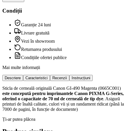
Condiții
Garanție 24 luni
Livrare gratuită
Vezi în showroom
Returnarea produsului
Condițiile ofertei publice
Mai multe informații
Descriere
Caracteristici
Recenzii
Instrucțiuni
Sticla de cerneală originală Canon GI-490 Magenta (0665C001)
este concepută pentru imprimantele Canon PIXMA G-Series,
oferind o capacitate de 70 ml de cerneală de tip dye
. Asigură
printuri de înaltă calitate, culori vii și un randament ridicat (până la
7000 de pagini, în funcție de documente)
Ți-ar putea plăcea