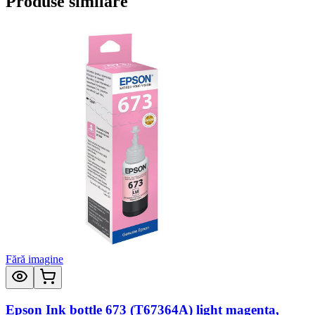
Produse similare
Fără imagine
Epson Ink bottle 673 (T67364A) light magenta,