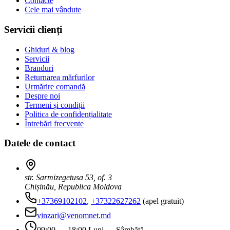
Contacte
Cele mai vândute
Servicii clienți
Ghiduri & blog
Servicii
Branduri
Returnarea mărfurilor
Urmărire comandă
Despre noi
Termeni și condiții
Politica de confidențialitate
Întrebări frecvente
Datele de contact
str. Sarmizegetusa 53, of. 3
Chișinău, Republica Moldova
+37369102102
,
+37322627262
(apel gratuit)
vinzari@venomnet.md
09:00 — 18:00 Luni — Sâmbătă