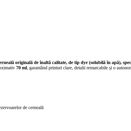
cerneală originală de înaltă calitate, de tip dye (solubilă în apă)
roximativ
70 ml
, garantând printuri clare, detalii remarcabile și o auton
ezervoarelor de cerneală