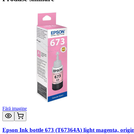
Fără imagine
Epson Ink bottle 673 (T67364A) light magenta, origi