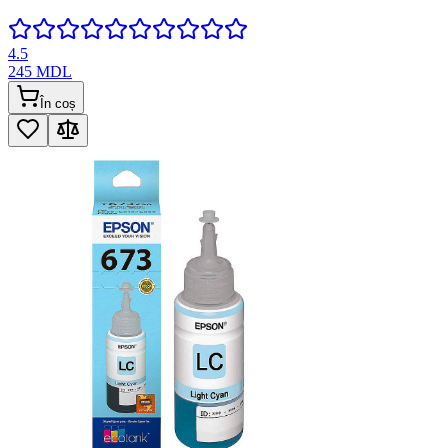
4.5
245
MDL
În coș