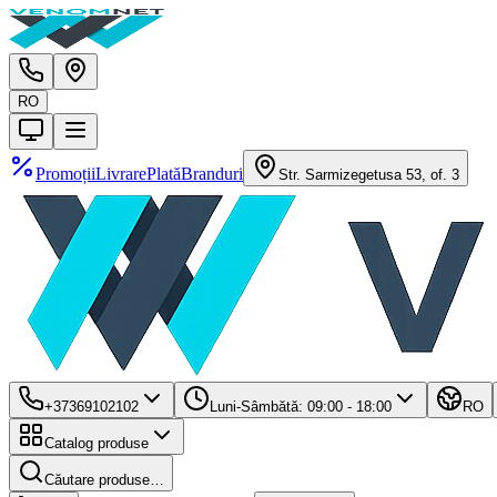
RO
Promoții
Livrare
Plată
Branduri
Str. Sarmizegetusa 53, of. 3
+37369102102
Luni-Sâmbătă: 09:00 - 18:00
RO
Catalog produse
Căutare produse…