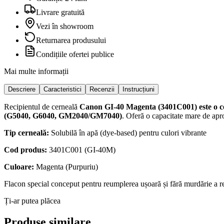
Livrare gratuită
Vezi în showroom
Returnarea produsului
Condițiile ofertei publice
Mai multe informații
Descriere
Caracteristici
Recenzii
Instrucțiuni
Recipientul de cerneală
Canon GI-40 Magenta (3401C001)
este o 
(G5040, G6040, GM2040/GM7040)
. Oferă o capacitate mare de ap
Tip cerneală:
Solubilă în apă (dye-based) pentru culori vibrante
Cod produs:
3401C001 (GI-40M)
Culoare:
Magenta (Purpuriu)
Flacon special conceput pentru reumplerea ușoară și fără murdărie a r
Ți-ar putea plăcea
Produse similare