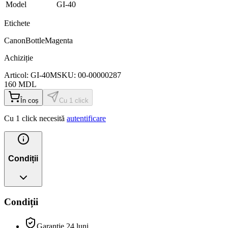
Model
GI-40
Etichete
Canon
Bottle
Magenta
Achiziție
Articol:
GI-40M
SKU:
00-00000287
160
MDL
În coș
Cu 1 click
Cu 1 click necesită
autentificare
Condiții
Condiții
Garanție 24 luni