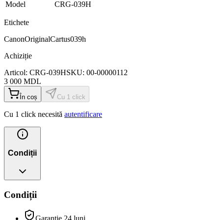
Model
CRG-039H
Etichete
Canon
Original
Cartus
039h
Achiziție
Articol:
CRG-039H
SKU:
00-00000112
3 000
MDL
În coș
Cu 1 click
Cu 1 click necesită
autentificare
Condiții
Condiții
Garanție 24 luni