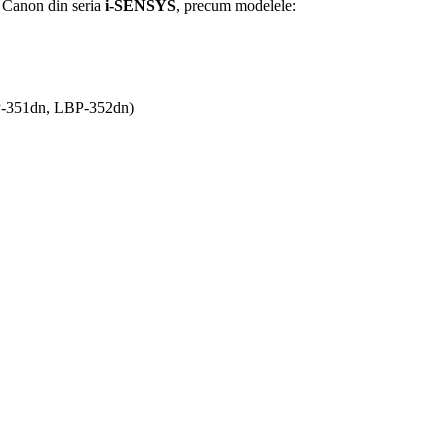
r Canon din seria
i-SENSYS
, precum modelele:
BP-351dn, LBP-352dn)