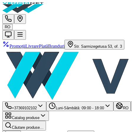
RO
Promoții
Livrare
Plată
Branduri
Str. Sarmizegetusa 53, of. 3
+37369102102
Luni-Sâmbătă: 09:00 - 18:00
RO
Catalog produse
Căutare produse…