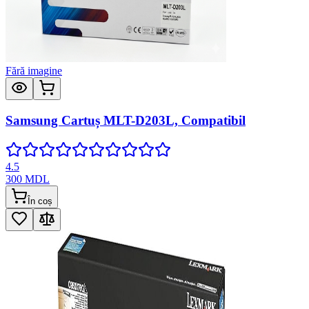
Fără imagine
Samsung Cartuș MLT-D203L, Compatibil
4.5
300
MDL
În coș