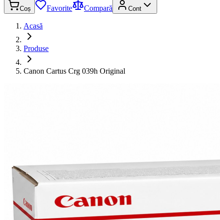
Favorite
Compară
Coș
Cont
Acasă
Produse
Canon Cartus Crg 039h Original