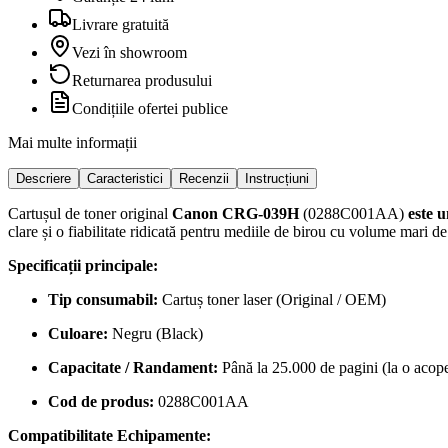
Livrare gratuită
Vezi în showroom
Returnarea produsului
Condițiile ofertei publice
Mai multe informații
Descriere
Caracteristici
Recenzii
Instrucțiuni
Cartușul de toner original
Canon CRG-039H
(0288C001AA)
este 
clare și o fiabilitate ridicată pentru mediile de birou cu volume mari de
Specificații principale:
Tip consumabil:
Cartuș toner laser (Original / OEM)
Culoare:
Negru (Black)
Capacitate / Randament:
Până la 25.000 de pagini (la o acop
Cod de produs:
0288C001AA
Compatibilitate Echipamente: