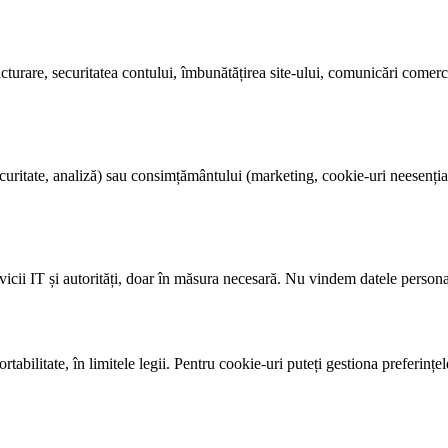
facturare, securitatea contului, îmbunătățirea site-ului, comunicări come
securitate, analiză) sau consimțământului (marketing, cookie-uri neesenți
rvicii IT și autorități, doar în măsura necesară. Nu vindem datele personal
 portabilitate, în limitele legii. Pentru cookie-uri puteți gestiona preferi