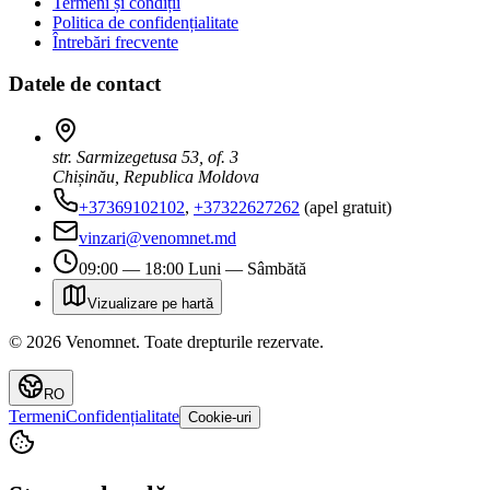
Termeni și condiții
Politica de confidențialitate
Întrebări frecvente
Datele de contact
str. Sarmizegetusa 53, of. 3
Chișinău, Republica Moldova
+37369102102
,
+37322627262
(apel gratuit)
vinzari@venomnet.md
09:00 — 18:00 Luni — Sâmbătă
Vizualizare pe hartă
©
2026
Venomnet
.
Toate drepturile rezervate.
RO
Termeni
Confidențialitate
Cookie-uri