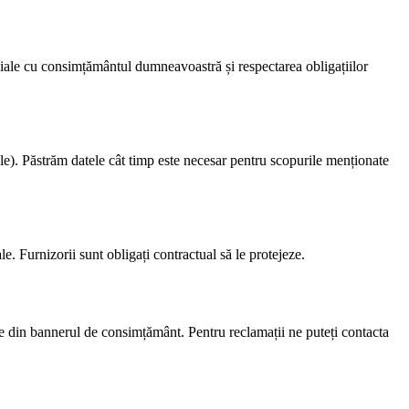
rciale cu consimțământul dumneavoastră și respectarea obligațiilor
ale). Păstrăm datele cât timp este necesar pentru scopurile menționate
e. Furnizorii sunt obligați contractual să le protejeze.
nțele din bannerul de consimțământ. Pentru reclamații ne puteți contacta