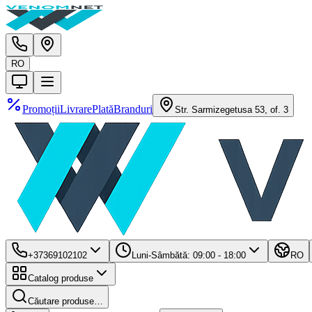
RO
Promoții
Livrare
Plată
Branduri
Str. Sarmizegetusa 53, of. 3
+37369102102
Luni-Sâmbătă: 09:00 - 18:00
RO
Catalog produse
Căutare produse…