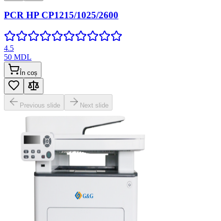
PCR HP CP1215/1025/2600
4.5
50
MDL
În coș
Previous slide
Next slide