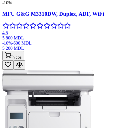
-
10
%
MFU G&G M3310DW, Duplex, ADF, WiFi
4.5
5 800
MDL
-
10
%
-
600
MDL
5 200
MDL
În coș