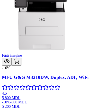
Fără imagine
-
10
%
MFU G&G M3310DW, Duplex, ADF, WiFi
4.5
5 800
MDL
-
10
%
-
600
MDL
5 200
MDL