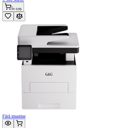
În coș
Fără imagine