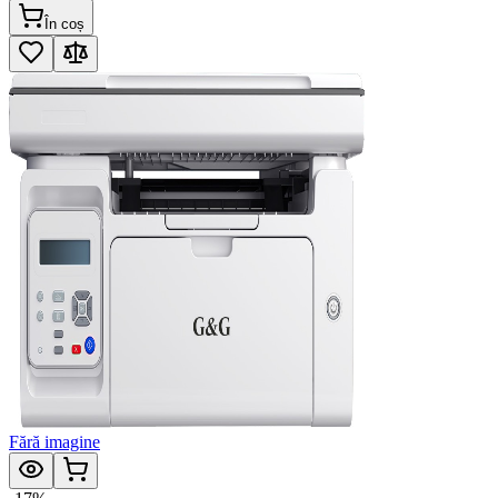
În coș
Fără imagine