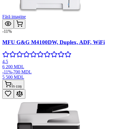
Fără imagine
-
11
%
MFU G&G M4100DW, Duplex, ADF, WiFi
4.5
6 200
MDL
-
11
%
-
700
MDL
5 500
MDL
În coș