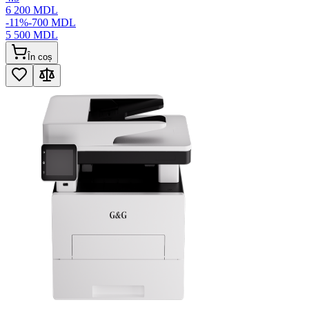
6 200
MDL
-
11
%
-
700
MDL
5 500
MDL
În coș