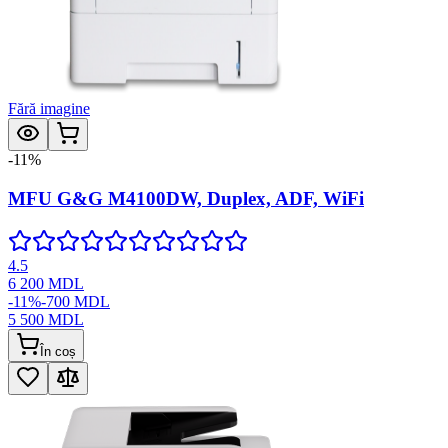
Fără imagine
-
11
%
MFU G&G M4100DW, Duplex, ADF, WiFi
4.5
6 200
MDL
-
11
%
-
700
MDL
5 500
MDL
În coș