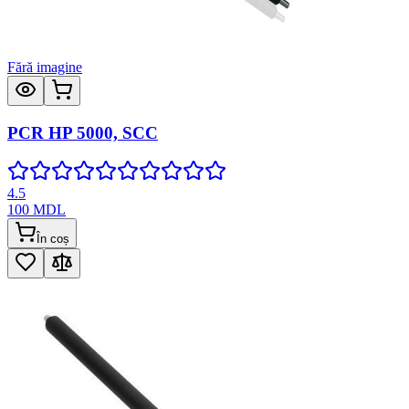
Fără imagine
PCR HP 5000, SCC
4.5
100
MDL
În coș