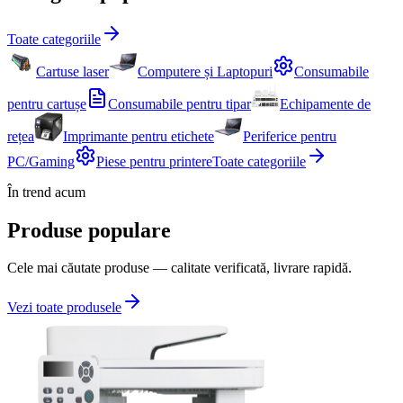
Toate categoriile
Cartuse laser
Computere și Laptopuri
Consumabile
pentru cartușe
Consumabile pentru tipar
Echipamente de
rețea
Imprimante pentru etichete
Periferice pentru
PC/Gaming
Piese pentru printere
Toate categoriile
În trend acum
Produse populare
Cele mai căutate produse — calitate verificată, livrare rapidă.
Vezi toate produsele