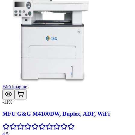
Fără imagine
-
11
%
MFU G&G M4100DW, Duplex, ADF, WiFi
4.5