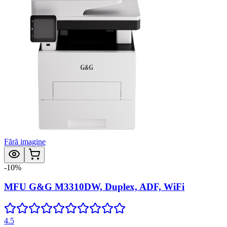
Fără imagine
-
10
%
MFU G&G M3310DW, Duplex, ADF, WiFi
4.5