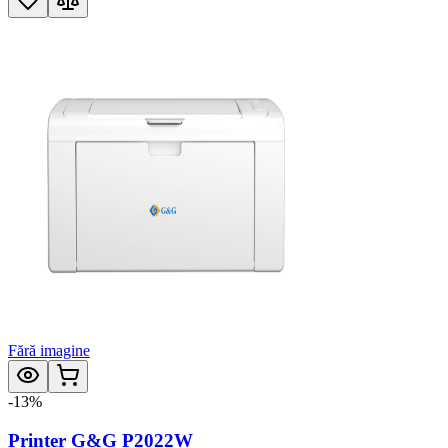
Fără imagine
-
13
%
Printer G&G P2022W