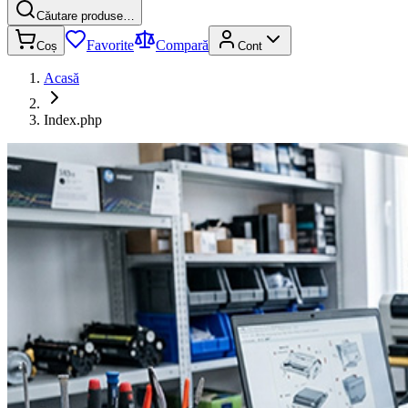
Căutare produse…
Favorite
Compară
Coș
Cont
Acasă
Index.php