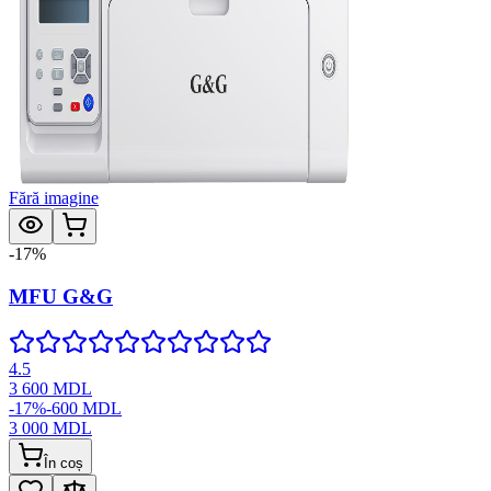
Fără imagine
-
17
%
MFU G&G
4.5
3 600
MDL
-
17
%
-
600
MDL
3 000
MDL
În coș