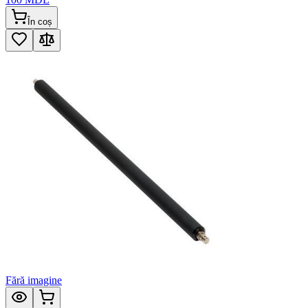
În coș
Fără imagine