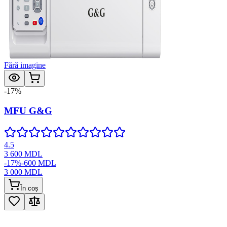
Fără imagine
-
17
%
MFU G&G
4.5
3 600
MDL
-
17
%
-
600
MDL
3 000
MDL
În coș