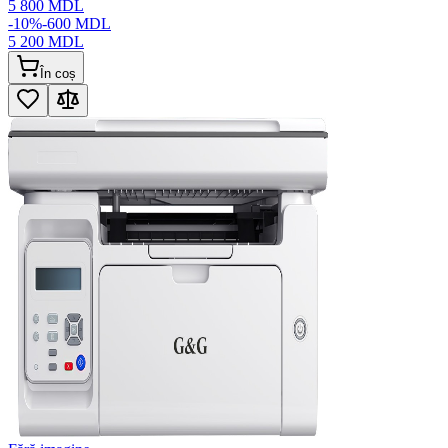
5 800
MDL
-
10
%
-
600
MDL
5 200
MDL
În coș