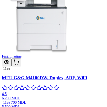
Fără imagine
-
11
%
MFU G&G M4100DW, Duplex, ADF, WiFi
4.5
6 200
MDL
-
11
%
-
700
MDL
5 500
MDL