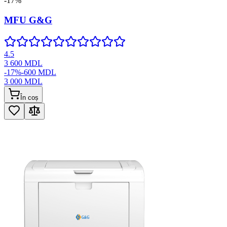
-
17
%
MFU G&G
4.5
3 600
MDL
-
17
%
-
600
MDL
3 000
MDL
În coș