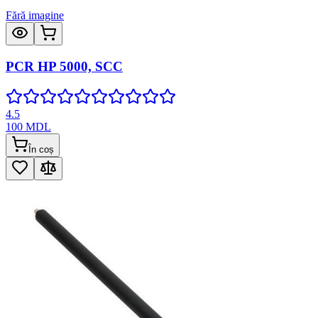
Fără imagine
PCR HP 5000, SCC
4.5
100
MDL
În coș