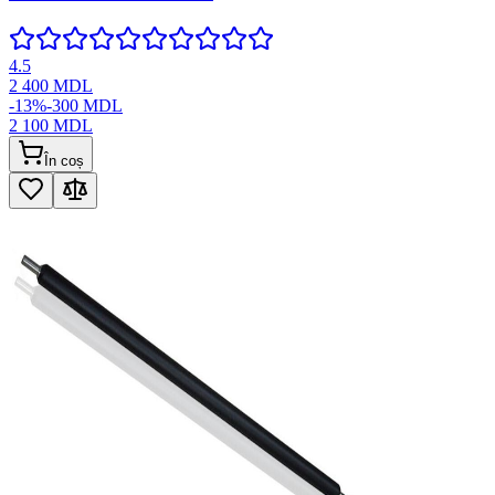
4.5
2 400
MDL
-
13
%
-
300
MDL
2 100
MDL
În coș