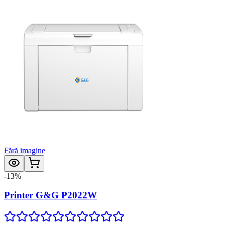
Fără imagine
-
13
%
Printer G&G P2022W