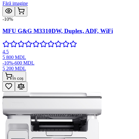
Fără imagine
-
10
%
MFU G&G M3310DW, Duplex, ADF, WiFi
4.5
5 800
MDL
-
10
%
-
600
MDL
5 200
MDL
În coș