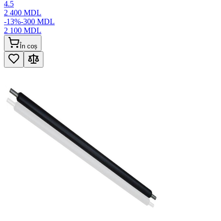
4.5
2 400
MDL
-
13
%
-
300
MDL
2 100
MDL
În coș