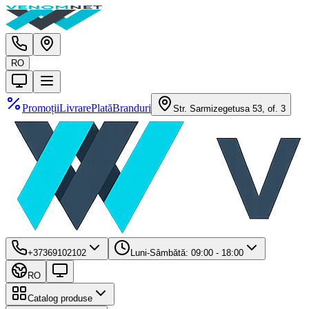
RO
Promoții
Livrare
Plată
Branduri
Str. Sarmizegetusa 53, of. 3
+37369102102
Luni-Sâmbătă: 09:00 - 18:00
RO
Catalog produse