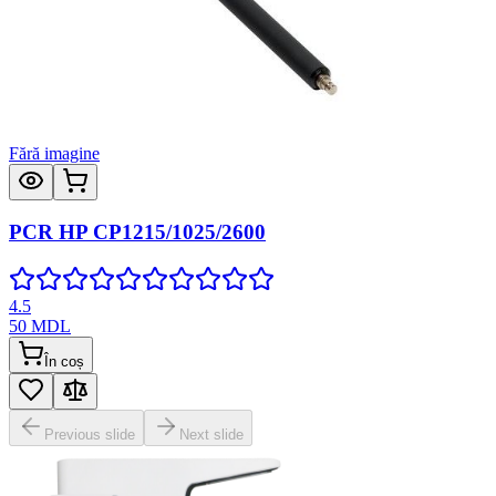
Fără imagine
PCR HP CP1215/1025/2600
4.5
50
MDL
În coș
Previous slide
Next slide