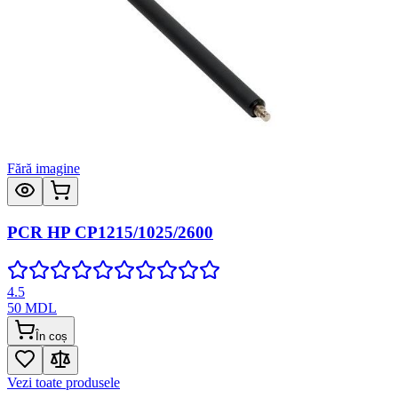
Fără imagine
PCR HP CP1215/1025/2600
4.5
50
MDL
În coș
Vezi toate produsele