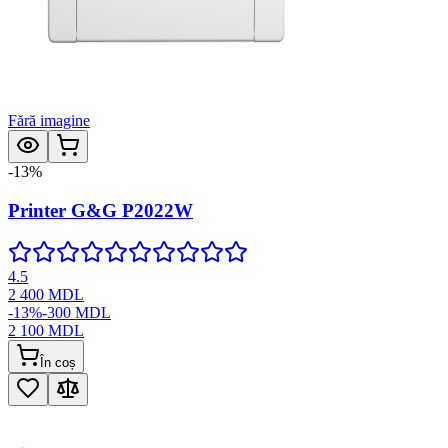
Fără imagine
-
13
%
Printer G&G P2022W
4.5
2 400
MDL
-
13
%
-
300
MDL
2 100
MDL
În coș