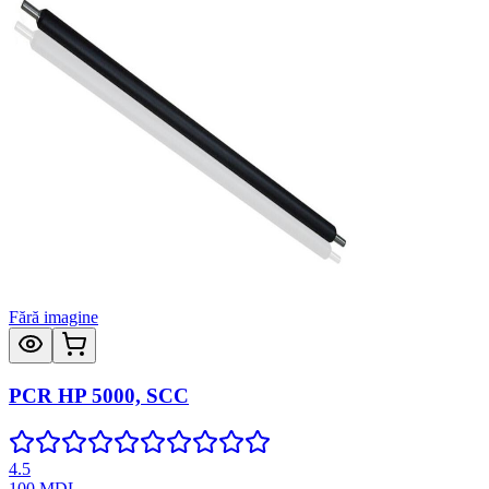
Fără imagine
PCR HP 5000, SCC
4.5
100
MDL