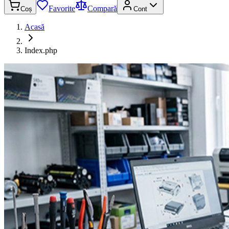
Favorite
Compară
Coș
Cont
Acasă
Index.php