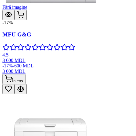
Fără imagine
-
17
%
MFU G&G
4.5
3 600
MDL
-
17
%
-
600
MDL
3 000
MDL
În coș