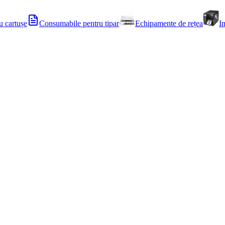
u cartușe
Consumabile pentru tipar
Echipamente de rețea
I