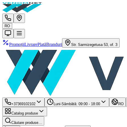
RO
Promoții
Livrare
Plată
Branduri
Str. Sarmizegetusa 53, of. 3
+37369102102
Luni-Sâmbătă: 09:00 - 18:00
RO
Catalog produse
Căutare produse…