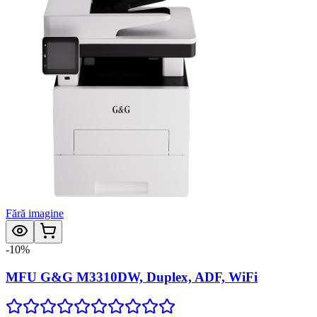
Fără imagine
-
10
%
MFU G&G M3310DW, Duplex, ADF, WiFi