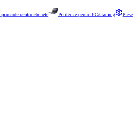
mprimante pentru etichete
Periferice pentru PC/Gaming
Piese