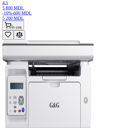
4.5
5 800
MDL
-
10
%
-
600
MDL
5 200
MDL
În coș