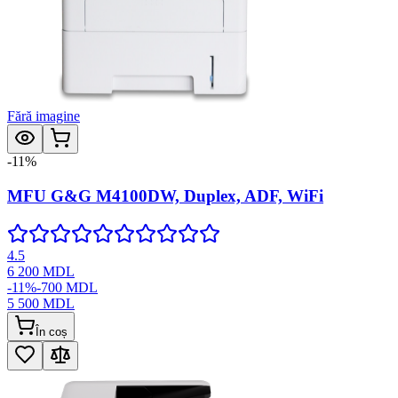
Fără imagine
-
11
%
MFU G&G M4100DW, Duplex, ADF, WiFi
4.5
6 200
MDL
-
11
%
-
700
MDL
5 500
MDL
În coș