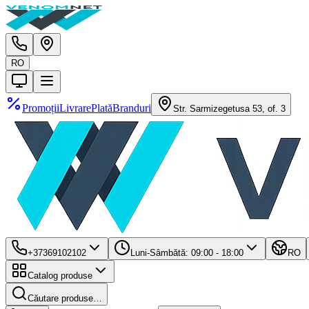
RO
Promoții
Livrare
Plată
Branduri
Str. Sarmizegetusa 53, of. 3
+37369102102
Luni-Sâmbătă: 09:00 - 18:00
RO
Catalog produse
Căutare produse…