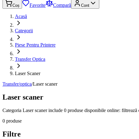
Favorite
Compară
Coș
Cont
Acasă
Categorii
Piese Pentru Printere
Transfer Optica
Laser Scaner
Transfer/optica
/
Laser scaner
Laser scaner
Categoria Laser scaner include 0 produse disponibile online: filtrează d
0 produse
Filtre