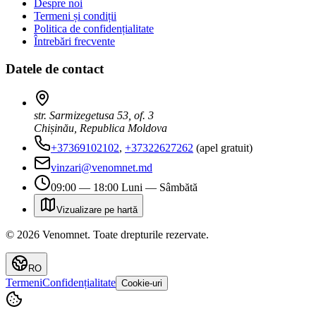
Despre noi
Termeni și condiții
Politica de confidențialitate
Întrebări frecvente
Datele de contact
str. Sarmizegetusa 53, of. 3
Chișinău, Republica Moldova
+37369102102
,
+37322627262
(apel gratuit)
vinzari@venomnet.md
09:00 — 18:00 Luni — Sâmbătă
Vizualizare pe hartă
©
2026
Venomnet
.
Toate drepturile rezervate.
RO
Termeni
Confidențialitate
Cookie-uri