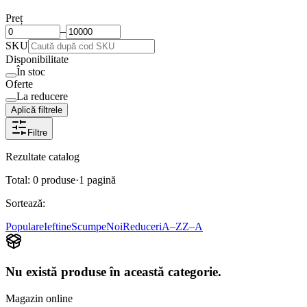
Preț
–
SKU
Disponibilitate
În stoc
Oferte
La reducere
Aplică filtrele
Filtre
Rezultate catalog
Total:
0
produse
·
1
pagină
Sortează:
Populare
Ieftine
Scumpe
Noi
Reduceri
A–Z
Z–A
Nu există produse în această categorie.
Magazin online