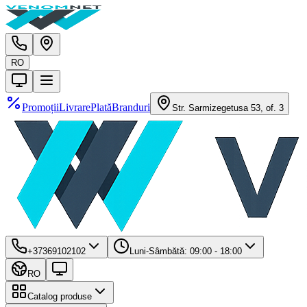
RO
Promoții
Livrare
Plată
Branduri
Str. Sarmizegetusa 53, of. 3
+37369102102
Luni-Sâmbătă: 09:00 - 18:00
RO
Catalog produse