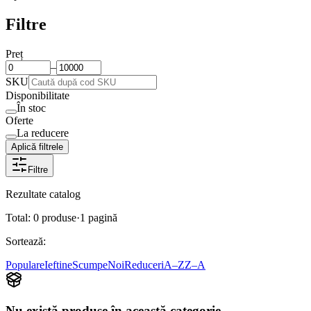
Filtre
Preț
–
SKU
Disponibilitate
În stoc
Oferte
La reducere
Aplică filtrele
Filtre
Rezultate catalog
Total:
0
produse
·
1
pagină
Sortează:
Populare
Ieftine
Scumpe
Noi
Reduceri
A–Z
Z–A
Nu există produse în această categorie.