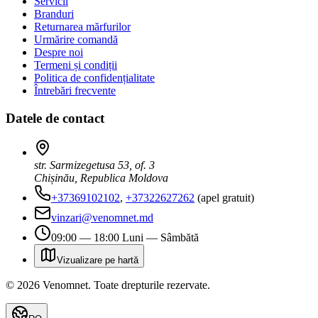
Servicii
Branduri
Returnarea mărfurilor
Urmărire comandă
Despre noi
Termeni și condiții
Politica de confidențialitate
Întrebări frecvente
Datele de contact
str. Sarmizegetusa 53, of. 3
Chișinău, Republica Moldova
+37369102102
,
+37322627262
(apel gratuit)
vinzari@venomnet.md
09:00 — 18:00 Luni — Sâmbătă
Vizualizare pe hartă
©
2026
Venomnet
.
Toate drepturile rezervate.