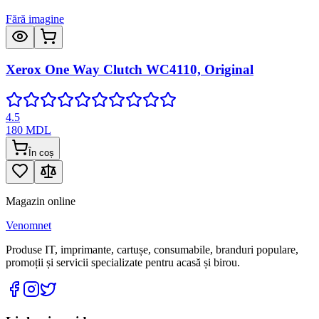
Fără imagine
Xerox One Way Clutch WC4110, Original
4.5
180
MDL
În coș
Magazin online
Venomnet
Produse IT, imprimante, cartușe, consumabile, branduri populare,
promoții și servicii specializate pentru acasă și birou.