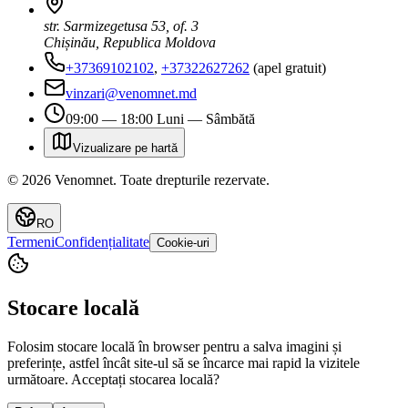
str. Sarmizegetusa 53, of. 3
Chișinău, Republica Moldova
+37369102102
,
+37322627262
(apel gratuit)
vinzari@venomnet.md
09:00 — 18:00 Luni — Sâmbătă
Vizualizare pe hartă
©
2026
Venomnet
.
Toate drepturile rezervate.
RO
Termeni
Confidențialitate
Cookie-uri
Stocare locală
Folosim stocare locală în browser pentru a salva imagini și
preferințe, astfel încât site-ul să se încarce mai rapid la vizitele
următoare. Acceptați stocarea locală?