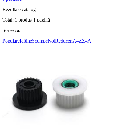
Rezultate catalog
Total:
1
produs
·
1
pagină
Sortează:
Populare
Ieftine
Scumpe
Noi
Reduceri
A–Z
Z–A