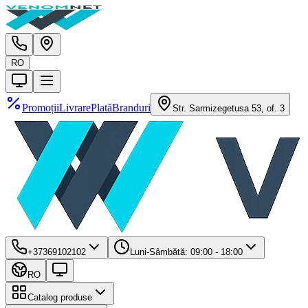
RO
Promoții
Livrare
Plată
Branduri
Str. Sarmizegetusa 53, of. 3
+37369102102
Luni-Sâmbătă: 09:00 - 18:00
RO
Catalog produse